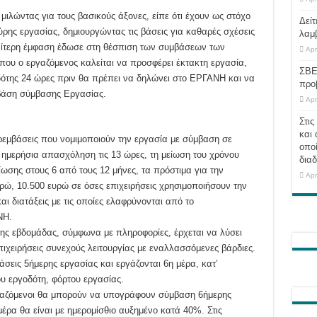
ιλώντας για τους βασικούς άξονες, είπε ότι έχουν ως στόχο
Δείτ
ρης εργασίας, δημιουργώντας τις βάσεις για καθαρές σχέσεις
λαμ
ιαίτερη έμφαση έδωσε στη θέσπιση των συμβάσεων των
Apr
ου ο εργαζόμενος καλείται να προσφέρει έκτακτη εργασία,
ΣΒΕ
οδότης 24 ώρες πριν θα πρέπει να δηλώνει στο ΕΡΓΑΝΗ και να
προ
 βάση σύμβασης Εργασίας.
Apr
Στις
και 
εμβάσεις που νομιμοποιούν την εργασία με σύμβαση σε
οποί
 ημερήσια απασχόληση τις 13 ώρες, τη μείωση του χρόνου
διαδ
ωσης στους 6 από τους 12 μήνες, τα πρόστιμα για την
Apr
ώ, 10.500 ευρώ σε όσες επιχειρήσεις χρησιμοποιήσουν την
ι διατάξεις με τις οποίες ελαφρύνονται από το
ΝΗ.
 της εβδομάδας, σύμφωνα με πληροφορίες, έρχεται να λύσει
ιχειρήσεις συνεχούς λειτουργίας με εναλλασσόμενες βάρδιες.
σεις 5ήμερης εργασίας και εργάζονται 6η μέρα, κατ’
ου εργοδότη, φόρτου εργασίας.
ργαζόμενοι θα μπορούν να υπογράφουν σύμβαση 6ήμερης
έρα θα είναι με ημερομίσθιο αυξημένο κατά 40%. Στις