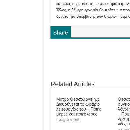
έκτακτες περιπτώσεις, το μεροκάματο ήταν
Τέλος, η 6ήμερη εργασία θα πρέπει να πρ
δυνατότητα υπέρβασης των 8 ωρών ημερησ
Share
Related Articles
Μετρό Θεσσαλονίκης:
Θεσσα
Διευρύνεται το ωράριο
συγκο
λειτουργίας του – Ποιες
λόγω 
μέρες και ποιες ώρες
– Ποι
γραμμ
August 8, 2026
νέες,