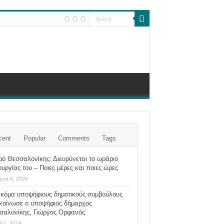
cent
Popular
Comments
Tags
ό Θεσσαλονίκης: Διευρύνεται το ωράριο
ουργίας του – Ποιες μέρες και ποιες ώρες
ust 8, 2026
ακόμα υποψήφιους δημοτικούς συμβούλους
κοίνωσε ο υποψήφιος δήμαρχος
σαλονίκης, Γιώργος Ορφανός
il 1, 2019