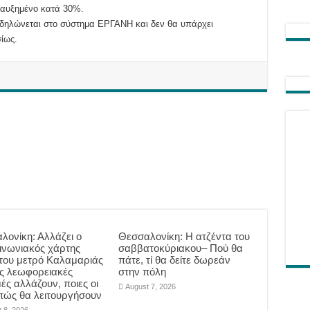
 αυξημένο κατά 30%.
οδηλώνεται στο σύστημα ΕΡΓΑΝΗ και δεν θα υπάρχει
ίως.
λονίκη: Αλλάζει ο
Θεσσαλονίκη: Η ατζέντα του
ινωνιακός χάρτης
σαββατοκύριακου– Πού θα
του μετρό Καλαμαριάς
πάτε, τί θα δείτε δωρεάν
ες λεωφορειακές
στην πόλη
ές αλλάζουν, ποιες οι
August 7, 2026
 πώς θα λειτουργήσουν