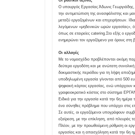
Οι βασικοί άξονες
Ο υπουργός Εργασίας Άδωνις Γεωργιάδης, μ
την αντιμετώπιση της ανασφάλιστης και μαύ
μεταξύ εργαζομένων και επιχειρήσεων. Ιδ
λεγόμενων «μηδενικών ωρών εργασίας», όπ
όπως σε εταιρείες catering.Στο εξής ο εργ
ενημερώνει τον εργαζόμενο για όρους στη
Οι αλλαγές
Με το νομοσχέδιο προβλέπονται ακόμη παρ
δεύτερο εργοδότη και με ανώτατη συνολική
δοκιμαστικής περιόδου για τη λήψη αποζημί
υποδηλωμένη εργασία γίνονται από 500 ευρ
ψηφιακή κάρτας εργασίας, ενώ υπάρχουν κα
γραφειοκρατικό κόστος στο σύστημα ΕΡΓΑ
Ειδικά για την εργασία κατά την 6η ημέρα
ένα σύνηθες πρόβλημα που υπάρχει στις επ
Σε αυτές, οι εργαζόμενοι υπογράφουν συμβά
εξαίρεση, με την επίκληση, από πλευράς τ
Πλέον, με την προωθούμενη ρύθμιση οι ε
εργασίας και η απασχόληση κατά την 6η ημ