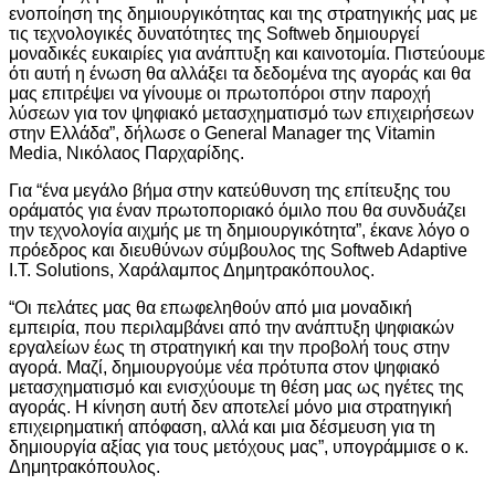
ενοποίηση της δημιουργικότητας και της στρατηγικής μας με
τις τεχνολογικές δυνατότητες της Softweb δημιουργεί
μοναδικές ευκαιρίες για ανάπτυξη και καινοτομία. Πιστεύουμε
ότι αυτή η ένωση θα αλλάξει τα δεδομένα της αγοράς και θα
μας επιτρέψει να γίνουμε οι πρωτοπόροι στην παροχή
λύσεων για τον ψηφιακό μετασχηματισμό των επιχειρήσεων
στην Ελλάδα”, δήλωσε ο General Manager της Vitamin
Media, Νικόλαος Παρχαρίδης.
Για “ένα μεγάλο βήμα στην κατεύθυνση της επίτευξης του
οράματός για έναν πρωτοποριακό όμιλο που θα συνδυάζει
την τεχνολογία αιχμής με τη δημιουργικότητα”, έκανε λόγο ο
πρόεδρος και διευθύνων σύμβουλος της Softweb Adaptive
I.T. Solutions, Χαράλαμπος Δημητρακόπουλος.
“Οι πελάτες μας θα επωφεληθούν από μια μοναδική
εμπειρία, που περιλαμβάνει από την ανάπτυξη ψηφιακών
εργαλείων έως τη στρατηγική και την προβολή τους στην
αγορά. Μαζί, δημιουργούμε νέα πρότυπα στον ψηφιακό
μετασχηματισμό και ενισχύουμε τη θέση μας ως ηγέτες της
αγοράς. Η κίνηση αυτή δεν αποτελεί μόνο μια στρατηγική
επιχειρηματική απόφαση, αλλά και μια δέσμευση για τη
δημιουργία αξίας για τους μετόχους μας”, υπογράμμισε ο κ.
Δημητρακόπουλος.