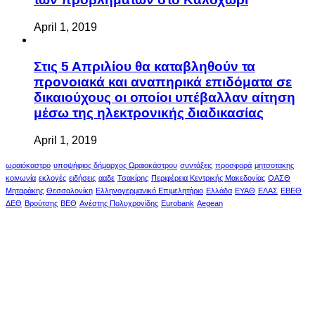
April 1, 2019
Στις 5 Απριλίου θα καταβληθούν τα
προνοιακά και αναπηρικά επιδόματα σε
δικαιούχους οι οποίοι υπέβαλλαν αίτηση
μέσω της ηλεκτρονικής διαδικασίας
April 1, 2019
ωραιόκαστρο
υποψήφιος δήμαρχος Ωραιοκάστρου
συντάξεις
προσφορά
μητσοτακης
κοινωνία
εκλογές
ειδήσεις
ααδε
Τσακίρης
Περιφέρεια Κεντρικής Μακεδονίας
ΟΑΣΘ
Μηταράκης
Θεσσαλονίκη
Ελληνογερμανικό Επιμελητήριο
Ελλάδα
ΕΥΑΘ
ΕΛΑΣ
ΕΒΕΘ
ΔΕΘ
Βρούτσης
ΒΕΘ
Ανέστης Πολυχρονίδης
Eurobank
Aegean