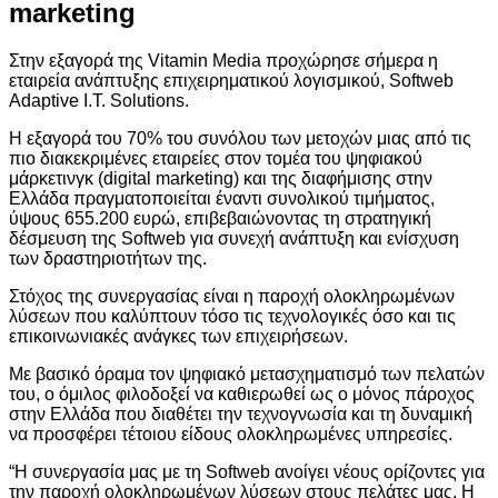
marketing
Στην εξαγορά της Vitamin Media προχώρησε σήμερα η
εταιρεία ανάπτυξης επιχειρηματικού λογισμικού, Softweb
Adaptive I.T. Solutions.
Η εξαγορά του 70% του συνόλου των μετοχών μιας από τις
πιο διακεκριμένες εταιρείες στον τομέα του ψηφιακού
μάρκετινγκ (digital marketing) και της διαφήμισης στην
Ελλάδα πραγματοποιείται έναντι συνολικού τιμήματος,
ύψους 655.200 ευρώ, επιβεβαιώνοντας τη στρατηγική
δέσμευση της Softweb για συνεχή ανάπτυξη και ενίσχυση
των δραστηριοτήτων της.
Στόχος της συνεργασίας είναι η παροχή ολοκληρωμένων
λύσεων που καλύπτουν τόσο τις τεχνολογικές όσο και τις
επικοινωνιακές ανάγκες των επιχειρήσεων.
Με βασικό όραμα τον ψηφιακό μετασχηματισμό των πελατών
του, ο όμιλος φιλοδοξεί να καθιερωθεί ως ο μόνος πάροχος
στην Ελλάδα που διαθέτει την τεχνογνωσία και τη δυναμική
να προσφέρει τέτοιου είδους ολοκληρωμένες υπηρεσίες.
“Η συνεργασία μας με τη Softweb ανοίγει νέους ορίζοντες για
την παροχή ολοκληρωμένων λύσεων στους πελάτες μας. Η