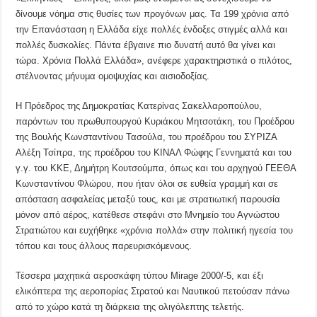
δίνουμε νόημα στις θυσίες των προγόνων μας. Τα 199 χρόνια από
την Επανάσταση η Ελλάδα είχε πολλές ένδοξες στιγμές αλλά και
πολλές δυσκολίες. Πάντα έβγαινε πιο δυνατή αυτό θα γίνει και
τώρα. Χρόνια Πολλά Ελλάδα», ανέφερε χαρακτηριστικά ο πιλότος,
στέλνοντας μήνυμα ομοψυχίας και αισιοδοξίας.
Η Πρόεδρος της Δημοκρατίας Κατερίνας Σακελλαροπούλου,
παρόντων του πρωθυπουργού Κυριάκου Μητσοτάκη, του Προέδρου
της Βουλής Κωνσταντίνου Τασούλα, του προέδρου του ΣΥΡΙΖΑ
Αλέξη Τσίπρα, της προέδρου του ΚΙΝΑΛ Φώφης Γεννηματά και του
γ.γ. του ΚΚΕ, Δημήτρη Κουτσούμπα, όπως και του αρχηγού ΓΕΕΘΑ
Κωνσταντίνου Φλώρου, που ήταν όλοι σε ευθεία γραμμή και σε
απόσταση ασφαλείας μεταξύ τους, και με στρατιωτική παρουσία
μόνον από αέρος, κατέθεσε στεφάνι στο Μνημείο του Αγνώστου
Στρατιώτου και ευχήθηκε «χρόνια πολλά» στην πολιτική ηγεσία του
τόπου και τους άλλους παρευρισκόμενους.
Τέσσερα μαχητικά αεροσκάφη τύπου Mirage 2000/-5, και έξι
ελικόπτερα της αεροπορίας Στρατού και Ναυτικού πετούσαν πάνω
από το χώρο κατά τη διάρκεια της ολιγόλεπτης τελετής.