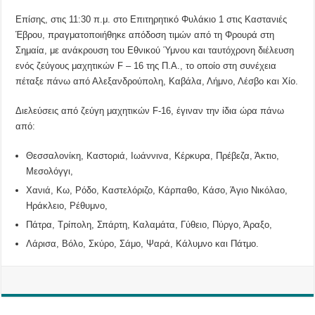
Επίσης, στις 11:30 π.μ. στο Επιτηρητικό Φυλάκιο 1 στις Καστανιές
Έβρου, πραγματοποιήθηκε απόδοση τιμών από τη Φρουρά στη
Σημαία, με ανάκρουση του Εθνικού Ύμνου και ταυτόχρονη διέλευση
ενός ζεύγους μαχητικών F – 16 της Π.Α., το οποίο στη συνέχεια
πέταξε πάνω από Αλεξανδρούπολη, Καβάλα, Λήμνο, Λέσβο και Χίο.
Διελεύσεις από ζεύγη μαχητικών F-16, έγιναν την ίδια ώρα πάνω
από:
Θεσσαλονίκη, Καστοριά, Ιωάννινα, Κέρκυρα, Πρέβεζα, Άκτιο,
Μεσολόγγι,
Χανιά, Κω, Ρόδο, Καστελόριζο, Κάρπαθο, Κάσο, Άγιο Νικόλαο,
Ηράκλειο, Ρέθυμνο,
Πάτρα, Τρίπολη, Σπάρτη, Καλαμάτα, Γύθειο, Πύργο, Άραξο,
Λάρισα, Βόλο, Σκύρο, Σάμο, Ψαρά, Κάλυμνο και Πάτμο.