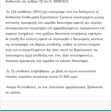
διαδικασία του άρθρου 18 του Ν. 4808/2021.
-Σε 124 υποθέσεις (39%) έχει καταγραφεί από τον διεξάγοντα τη
διαδικασία Επιθεωρητή Εργασιακών Σχέσεων αιτιολογημένη γνώμη
σύστασης προσφυγής στα αρμόδια δικαστήρια αφενός μεν εξαιτίας
αντικρουόμενων ισχυρισμών επί αμφισβητούμενων πραγματικών και
νομικών ζητημάτων, που χρήζουν δικαστικής εκτιμήσεως αφετέρου
δε επειδή δεν κατέστη εφικτό να αξιοποιηθεί ο δικονομικός κανόνας
της αντιστροφής του βάρους απόδειξης, καθώς τα ελλιπή στοιχεία
περί των καταγγελλομένων δεν ήταν ικανά να θεμελιώσουν την
απαιτούμενη αρχή απόδειξης και, έτσι, ήταν αναπόφευκτη η
σύσταση προσφυγής στα αρμόδια να κρίνουν δικαστήρια.
-Σε 31 υποθέσεις επιβλήθηκαν, με βάση το ισχύον κανονιστικό
πλαίσιο, κυρώσεις συνολικού ποσού 57.600 ευρώ.
-Ακόμα 43 υποθέσεις, εκ των τελευταίων ημερολογιακά, βρίσκονται
σε εξέλιξη.