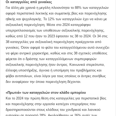
Οι καταγγελίες από γυναίκες
Για άλλη μία χρονιά η μεγάλη πλειονότητα το 88% των καταγγελιών
αφορά περιστατικά λεκτικής και σωματικής βίας και παρενόχλησης
ηθικής και ψυχολογικής. Το 12% των καταγγελιών έχει να κάνει με
σεξουαλική παρενόχληση. Μέσα στο 2024 καταγράφηκε
υπερτριπλασιασμός των υποθέσεων σεξουαλικής παρενόχλησης,
καθώς από 12 που ήταν το 2023 έφτασαν τις 38 το 2024. Οι 34 στις
38 καταγγελίες για σεξουαλική παρενόχληση προέρχονται από
γυναίκες. Όσον αφορά το φύλο του καταγγελλόμενου αυτό συνεχίζει
να φέρει αντρικό χαρακτήρα, καθώς και στις 38 σχετικές υποθέσεις
φέρεται ότι ο δράστης των καταγγελλόμενων συμπεριφορών
σεξουαλικής παρενόχλησης ήταν άντρας. Κοινωνικά στερεότυπα,
έλλειψη υποστήριξης, άγνοια ή υποτίμηση του προβλήματος και
φόβοι αντιποίνων, είναι λόγοι για τους οποίους οι άντρες συνήθως
δεν αναφέρουν την όποια παρενόχληση δέχονται.
«Πρωτιά» των καταγγελιών στον κλάδο εμπορίου
Και το 2024 την πρώτη θέση στις καταγγελίες για περιστατικά βίας
και παρενόχλησης στην εργασία κατείχαν επιχειρήσεις που
δραστηριοποιούνται στους κλάδους του χονδρικού και λιανικού
εμπορίου σε ποσοστό 28%. Ακολούθησαν με 26% αυτές των