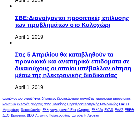
April 1, 2019
ΣΒΕ:Διανοίγονται προοπτικές επίλυσης
των προβλημάτων στο Καλοχώρι
April 1, 2019
Στις 5 Απριλίου θα καταβληθούν τα
προνοιακά και αναπηρικά επιδόματα σε
δικαιούχους οι οποίοι υπέβαλλαν αίτηση
μέσω της ηλεκτρονικής διαδικασίας
April 1, 2019
ωραιόκαστρο
υποψήφιος δήμαρχος Ωραιοκάστρου
συντάξεις
προσφορά
μητσοτακης
κοινωνία
εκλογές
ειδήσεις
ααδε
Τσακίρης
Περιφέρεια Κεντρικής Μακεδονίας
ΟΑΣΘ
Μηταράκης
Θεσσαλονίκη
Ελληνογερμανικό Επιμελητήριο
Ελλάδα
ΕΥΑΘ
ΕΛΑΣ
ΕΒΕΘ
ΔΕΘ
Βρούτσης
ΒΕΘ
Ανέστης Πολυχρονίδης
Eurobank
Aegean