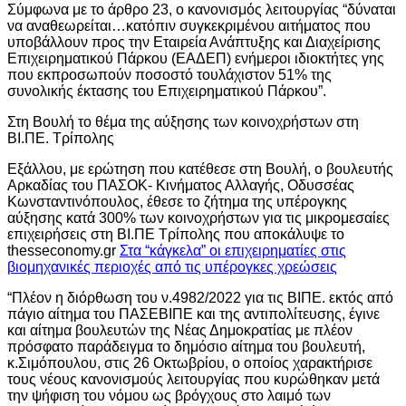
Σύμφωνα με το άρθρο 23, ο κανονισμός λειτουργίας “δύναται
να αναθεωρείται…κατόπιν συγκεκριμένου αιτήματος που
υποβάλλουν προς την Εταιρεία Ανάπτυξης και Διαχείρισης
Επιχειρηματικού Πάρκου (ΕΑΔΕΠ) ενήμεροι ιδιοκτήτες γης
που εκπροσωπούν ποσοστό τουλάχιστον 51% της
συνολικής έκτασης του Επιχειρηματικού Πάρκου”.
Στη Βουλή το θέμα της αύξησης των κοινοχρήστων στη
ΒΙ.ΠΕ. Τρίπολης
Εξάλλου, με ερώτηση που κατέθεσε στη Βουλή, ο βουλευτής
Αρκαδίας του ΠΑΣΟΚ- Κινήματος Αλλαγής, Οδυσσέας
Κωνσταντινόπουλος, έθεσε το ζήτημα της υπέρογκης
αύξησης κατά 300% των κοινοχρήστων για τις μικρομεσαίες
επιχειρήσεις στη ΒΙ.ΠΕ Τρίπολης που αποκάλυψε το
thesseconomy.gr
Στα “κάγκελα” οι επιχειρηματίες στις
βιομηχανικές περιοχές από τις υπέρογκες χρεώσεις
“Πλέον η διόρθωση του ν.4982/2022 για τις ΒΙΠΕ. εκτός από
πάγιο αίτημα του ΠΑΣΕΒΙΠΕ και της αντιπολίτευσης, έγινε
και αίτημα βουλευτών της Νέας Δημοκρατίας με πλέον
πρόσφατο παράδειγμα το δημόσιο αίτημα του βουλευτή,
κ.Σιμόπουλου, στις 26 Οκτωβρίου, ο οποίος χαρακτήρισε
τους νέους κανονισμούς λειτουργίας που κυρώθηκαν μετά
την ψήφιση του νόμου ως βρόγχους στο λαιμό των