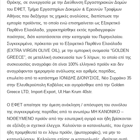
Θράκης, σε συνεργασία με την Διεύθυνση Εργαστηριακών Δομών
του ΕΦΕΤ, Τμήμα Εργαστηρίων Δοκιμών & Ερευνών Τροφίμων
Αθήνας που διεξήγαγε τις χημικές αναλύσεις, διαπίστωσε την
εμπορία προϊόντος, το οποίο ενώ επισημαίνεται ως Εξαιρετικό
Παρθένο Ελαιόλαδο, χαρακτηρίσθηκε εκτός προδιαγραφών
ποιότητας, διότι κατατάσσεται στην κατηγορία του Πυρηνελαίου.
Συγκεκριμένα, πρόκειται για το Εξαιρετικό Παρθένο Ελαιόλαδο
(EXTRA VIRGIN OLIVE OIL), με την εμπορική ονομασία “GOLDEN
GREECE”, σε μεταλλική συσκευασία των 5 λίτρων, το οποίο επί της
συσκευασίας αναγράφει ότι είναι 100% ελληνικό προϊόν και δεν
αναγράφονται ημερομηνία ανάλωσης και αριθμός παρτίδας,
επωλείτο από το κατάστημα ΙΟΝΙΔΗΣ ΔΙΟΝΥΣΙΟΣ, Νέο Συρράκο 35
στην Ελευθερούπολη Καβάλας και αγοράσθηκε από την Golden
Greece LTD, Import-Export, Ul.Han Krum 40str.
Ο ΕΦΕΤ απαίτησε την άμεση ανάκληση / απόσυρση του συνόλου
της συγκεκριμένης παρτίδας από το ανωτέρω ΜΗ ΚΑΝΟΝΙΚΟ –
ΝΟΘΕΥΜΕΝΟ προϊόν από την εσωτερική αγορά και ήδη βρίσκονται
σε εξέλιξη οι σχετικοί έλεγχοι. Καλούνται οι καταναλωτές, που έχουν
ήδη προμηθευτεί το εν λόγω προϊόν, (φωτογραφίες), να μην το
καταναλώσουν. Καλούνται επίσης οι καταναλωτές, ιδιαίτερα αυτή