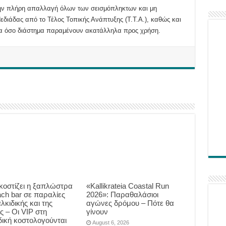
 την πλήρη απαλλαγή όλων των σεισμόπληκτων και μη
διάδας από το Τέλος Τοπικής Ανάπτυξης (Τ.Τ.Α.), καθώς και
για όσο διάστημα παραμένουν ακατάλληλα προς χρήση.
κοστίζει η ξαπλώστρα
«Kallikrateia Coastal Run
ach bar σε παραλίες
2026»: Παραθαλάσιοι
λκιδικής και της
αγώνες δρόμου – Πότε θα
ς – Οι VIP στη
γίνουν
δική κοστολογούνται
August 6, 2026