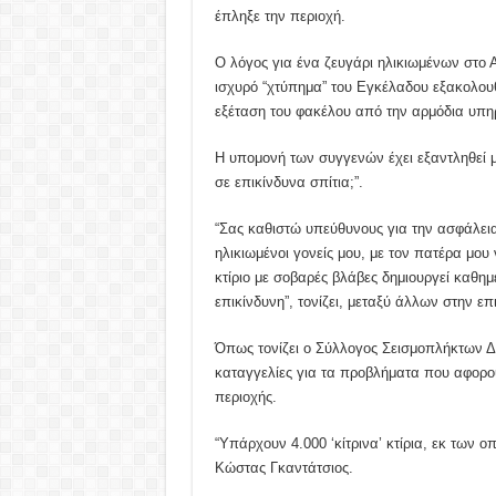
έπληξε την περιοχή.
Ο λόγος για ένα ζευγάρι ηλικιωμένων στο 
ισχυρό “χτύπημα” του Εγκέλαδου εξακολουθ
εξέταση του φακέλου από την αρμόδια υπη
Η υπομονή των συγγενών έχει εξαντληθεί μ
σε επικίνδυνα σπίτια;”.
“Σας καθιστώ υπεύθυνους για την ασφάλεια
ηλικιωμένοι γονείς μου, με τον πατέρα μου
κτίριο με σοβαρές βλάβες δημιουργεί καθημε
επικίνδυνη”, τονίζει, μεταξύ άλλων στην ε
Όπως τονίζει ο Σύλλογος Σεισμοπλήκτων Δ
καταγγελίες για τα προβλήματα που αφορο
περιοχής.
“Υπάρχουν 4.000 ‘κίτρινα’ κτίρια, εκ των 
Κώστας Γκαντάτσιος.