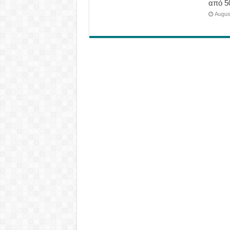
από 5
Augus