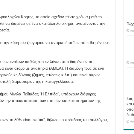
Αρκαλοχώρι Κρήτης, το οποίο σχεδόν πέντε χρόνια μετά το
εί να διαμένει σε ένα ακατάλληλο οίκημα, αναμένοντας την
Γιώ
ρεσία.
Ap
ε την κόρη του ζευγαριού να αναρωτιέται “ως πότε θα μένουμε
 των ενοίκων καθώς στο εν λόγω σπίτι διαμένουν οι
Ap
 να είναι άτομο με αναπηρία (ΑΜΕΑ). Η διαμονή τους σε ένα
ρινούς κινδύνους (ζημιές, πτώσεις κ.λπ.) και είναι άκρως
πιστολή διαμαρτυρίας της η καταγγέλλουσα.
ήμου Μινώα Πεδιάδας “Η Ελπίδα”, υπάρχουν διάφορες
Στις
ύν την αποκατάσταση των σπιτιών και καταστημάτων της
και 
οποί
διαδ
οποίων το 80% είναι σπίτια”, δήλωσε ο πρόεδρος του συλλόγου,
Ap