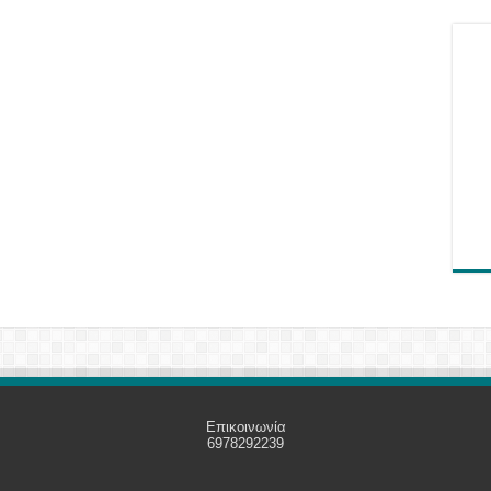
Επικοινωνία
6978292239