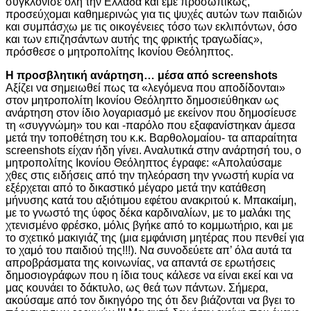
συγκλόνισε όλη την Ελλάδα και εμέ προσωπικώς,
προσεύχομαι καθημερινώς για τις ψυχές αυτών των παιδιών
και συμπάσχω με τις οικογένειες τόσο των εκλιπόντων, όσο
και των επιζησάντων αυτής της φρικτής τραγωδίας»,
πρόσθεσε ο μητροπολίτης Ικονίου Θεόληπτος.
Η προσβλητική ανάρτηση… μέσα από screenshots
Αξίζει να σημειωθεί πως τα «λεγόμενα που αποδίδονται»
στον μητροπολίτη Ικονίου Θεόληπτο δημοσιεύθηκαν ως
ανάρτηση στον ίδιο λογαριασμό με εκείνον που δημοσίευσε
τη «συγγνώμη» του και -παρόλο που εξαφανίστηκαν άμεσα
μετά την τοποθέτηση του κ.κ. Βαρθολομαίου- τα απαραίτητα
screenshots είχαν ήδη γίνει. Αναλυτικά στην ανάρτησή του, ο
μητροπολίτης Ικονίου Θεόληπτος έγραφε: «Απολαύσαμε
χθες στις ειδήσεις από την τηλεόραση την γνωστή κυρία να
εξέρχεται από το δικαστικό μέγαρο μετά την κατάθεση
μήνυσης κατά του αξιότιμου εφέτου ανακριτού κ. Μπακαίμη,
με το γνωστό της ύφος δέκα καρδιναλίων, με το μαλάκι της
χτενισμένο φρέσκο, μόλις βγήκε από το κομμωτήριο, και με
το σχετικό μακιγιάζ της (μια εμφάνιση μητέρας που πενθεί για
το χαμό του παιδιού της!!!). Να συνοδεύετε απ’ όλα αυτά τα
απροβράσματα της κοινωνίας, να απαντά σε ερωτήσεις
δημοσιογράφων που η ίδια τους κάλεσε να είναι εκεί και να
μας κουνάει το δάκτυλο, ως θεά των πάντων. Σήμερα,
ακούσαμε από τον δικηγόρο της ότι δεν βιάζονται να βγει το