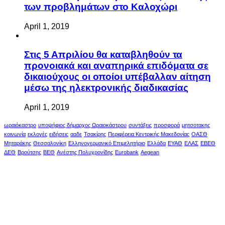
των προβλημάτων στο Καλοχώρι
April 1, 2019
Στις 5 Απριλίου θα καταβληθούν τα
προνοιακά και αναπηρικά επιδόματα σε
δικαιούχους οι οποίοι υπέβαλλαν αίτηση
μέσω της ηλεκτρονικής διαδικασίας
April 1, 2019
ωραιόκαστρο
υποψήφιος δήμαρχος Ωραιοκάστρου
συντάξεις
προσφορά
μητσοτακης
κοινωνία
εκλογές
ειδήσεις
ααδε
Τσακίρης
Περιφέρεια Κεντρικής Μακεδονίας
ΟΑΣΘ
Μηταράκης
Θεσσαλονίκη
Ελληνογερμανικό Επιμελητήριο
Ελλάδα
ΕΥΑΘ
ΕΛΑΣ
ΕΒΕΘ
ΔΕΘ
Βρούτσης
ΒΕΘ
Ανέστης Πολυχρονίδης
Eurobank
Aegean