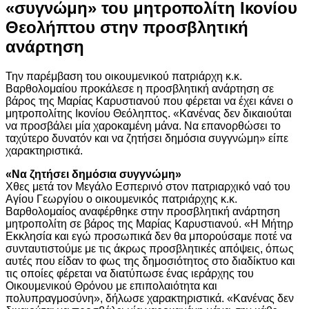
«συγνώμη» του μητροπολίτη Ικονίου
Θεολήπτου στην προσβλητική
ανάρτηση
Την παρέμβαση του οικουμενικού πατριάρχη κ.κ.
Βαρθολομαίου προκάλεσε η προσβλητική ανάρτηση σε
βάρος της Μαρίας Καρυστιανού που φέρεται να έχει κάνει ο
μητροπολίτης Ικονίου Θεόληπτος. «Κανένας δεν δικαιούται
να προσβάλει μία χαροκαμένη μάνα. Να επανορθώσει το
ταχύτερο δυνατόν και να ζητήσει δημόσια συγγνώμη» είπε
χαρακτηριστικά.
«Να ζητήσει δημόσια συγγνώμη»
Χθες μετά τον Μεγάλο Εσπερινό στον πατριαρχικό ναό του
Αγίου Γεωργίου ο οικουμενικός πατριάρχης κ.κ.
Βαρθολομαίος αναφέρθηκε στην προσβλητική ανάρτηση
μητροπολίτη σε βάρος της Μαρίας Καρυστιανού. «Η Μήτηρ
Εκκλησία και εγώ προσωπικά δεν θα μπορούσαμε ποτέ να
συνταυτιστούμε με τις άκρως προσβλητικές απόψεις, όπως
αυτές που είδαν το φως της δημοσιότητος στο διαδίκτυο και
τις οποίες φέρεται να διατύπωσε ένας ιεράρχης του
Οικουμενικού Θρόνου με επιπολαιότητα και
πολυπραγμοσύνη», δήλωσε χαρακτηριστικά. «Κανένας δεν