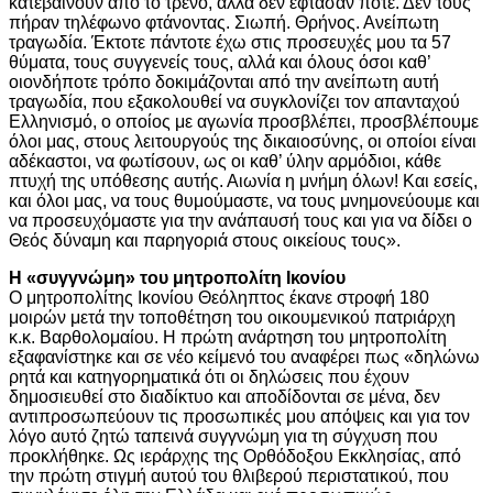
κατεβαίνουν από το τρένο, αλλά δεν έφτασαν ποτέ. Δεν τους
πήραν τηλέφωνο φτάνοντας. Σιωπή. Θρήνος. Ανείπωτη
τραγωδία. Έκτοτε πάντοτε έχω στις προσευχές μου τα 57
θύματα, τους συγγενείς τους, αλλά και όλους όσοι καθ’
οιονδήποτε τρόπο δοκιμάζονται από την ανείπωτη αυτή
τραγωδία, που εξακολουθεί να συγκλονίζει τον απανταχού
Ελληνισμό, ο οποίος με αγωνία προσβλέπει, προσβλέπουμε
όλοι μας, στους λειτουργούς της δικαιοσύνης, οι οποίοι είναι
αδέκαστοι, να φωτίσουν, ως οι καθ’ ύλην αρμόδιοι, κάθε
πτυχή της υπόθεσης αυτής. Αιωνία η μνήμη όλων! Και εσείς,
και όλοι μας, να τους θυμούμαστε, να τους μνημονεύουμε και
να προσευχόμαστε για την ανάπαυσή τους και για να δίδει ο
Θεός δύναμη και παρηγοριά στους οικείους τους».
Η «συγγνώμη» του μητροπολίτη Ικονίου
Ο μητροπολίτης Ικονίου Θεόληπτος έκανε στροφή 180
μοιρών μετά την τοποθέτηση του οικουμενικού πατριάρχη
κ.κ. Βαρθολομαίου. Η πρώτη ανάρτηση του μητροπολίτη
εξαφανίστηκε και σε νέο κείμενό του αναφέρει πως «δηλώνω
ρητά και κατηγορηματικά ότι οι δηλώσεις που έχουν
δημοσιευθεί στο διαδίκτυο και αποδίδονται σε μένα, δεν
αντιπροσωπεύουν τις προσωπικές μου απόψεις και για τον
λόγο αυτό ζητώ ταπεινά συγγνώμη για τη σύγχυση που
προκλήθηκε. Ως ιεράρχης της Ορθόδοξου Εκκλησίας, από
την πρώτη στιγμή αυτού του θλιβερού περιστατικού, που