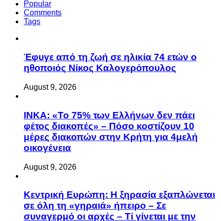
Popular
Comments
Tags
Έφυγε από τη ζωή σε ηλικία 74 ετών ο
ηθοποιός Νίκος Καλογερόπουλος
August 9, 2026
ΙΝΚΑ: «Το 75% των Ελλήνων δεν πάει
φέτος διακοπές» – Πόσο κοστίζουν 10
μέρες διακοπών στην Κρήτη για 4μελή
οικογένεια
August 9, 2026
Κεντρική Ευρώπη: Η ξηρασία εξαπλώνεται
σε όλη τη «γηραιά» ήπειρο – Σε
συναγερμό οι αρχές – Τί γίνεται με την