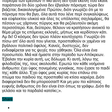
πόρισμα των ερευνών !!! Μα αυτή δεν ήταν εκείνη που έκανε
παράπονα ότι δύο χρόνια δεν έβγαλαν πόρισμα; τώρα δεν
βιάζεται; δικαιολογημένα: Πρώτον, διότι γνωρίζει ότι με το
πόρισμα που θα βγει, όλα αυτά που λένε περί συγκαλύψεως
και εύφλεκτου υλικού και όλες τις υπόλοιπες σαχλαμάρες, θα
πέσουν ως χάρτινος πύργος και θα ρεζιλευτούν ακόμη
περισσότερο. Και, δεύτερον, θέλουν να κρατήσουν ανοικτό το
θέμα μέχρι τις επόμενες εκλογές, μήπως και κερδίσουν κάτι.
Αμ δε! Ο κόσμος δεν τρώει πλέον κουτόχορτο. Γνωρίζει ότι
πίσω απ’ όλο αυτό που γίνεται, προσπαθούν οι χαμένοι να
βγάλουν πολιτικό όφελος. Κανείς, δυστυχώς, δεν
ενδιαφέρεται για τις ψυχές που χάθηκαν. Όλα είναι ένα
προσωπείο. Μιά καί ήμαστε στην περίοδο των Απόκρεων.
Έβαλαν την κυρία αυτή, ως δόλωμα. Κι αυτή, λόγω της
φιλοδοξίας της, τους ακολουθεί. Ερωτώ τον κάθε νοήμονα
άνθρωπο: έχει ύφος πονεμένης γυναίκας, που έχασε το παιδί
της; κάθε άλλο. Έχει ύφος μιας κυρίας που επάνω στο
πτώμα του παιδιού της προσπαθεί να κτίσει καριέρα. Διότι
διαφορετικά δεν θα μπορούσαι!!! Και μη μου πει κάποιος
ευφυής άνθρωπος ότι δεν είναι έτσι όπως τα γράφω. Διότι θα
γελάσει και το παρδαλό κατσίκι;;».
Share