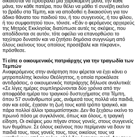
δικαιούται να προσβάλει μία χαροκαμένη μάνα, την κάθε
μάνα, τον κάθε πατέρα, που θέλει να μάθει τί συνέβη εκείνο
το βράδυ στα Τέμπη, και να αποδοθεί η δικαιοσύνη για τον
άδικο θάνατο του παιδιού του, ή του συγγενούς, ή του φίλου,
ή του συμφοιτητού του», τόνισε. «Εάν ο φερόμενος αρχιερεύς
της Μητρός Εκκλησίας διατύπωσε αυτές τις σκέψεις, που
αποδίδονται σε αυτόν, τότε οφείλει να επανορθώσει το
ταχύτερο δυνατόν και να ζητήσει δημόσια συγγνώμη από
όλους εκείνους τους οποίους προσέβαλε και πίκρανε»,
πρόσθεσε.
Τί είπε ο οικουμενικός πατριάρχης για την τραγωδία των
Τεμπών
Αναφερόμενος στην ανάρτηση που φέρεται να έχει κάνει ο
μητροπολίτης Ικονίου Θεόληπτος, η οποία προκάλεσε
αντιδράσεις, ο οικουμενικός πατριάρχης δήλωσε αναλυτικά:
«Σε λίγες ημέρες συμπληρώνονται δύο χρόνια από την
αποφράδα ημέρα του τραγικού δυστυχήματος στα Τέμπη,
όπου 57 συνάνθρωποί μας, ανάμεσά τους πολλά νέα παιδιά,
σαν και εσάς, έχασαν τη ζωή τους κατά τρόπο τραγικό, και
πάρα πολλοί άλλοι τραυματίστηκαν. Δεν θα ξεχάσω εκείνο το
πρωινό πόσο με συγκλόνισε, όπως και όλους, η τραγική
είδηση. Οι σκέψεις μου πήγαν στους γονείς, στους συγγενείς
των θυμάτων. Σε όλους εκείνους που περίμεναν να δουν τα
παιδιά τους, τους γονείς τους, τους οικείους τους να