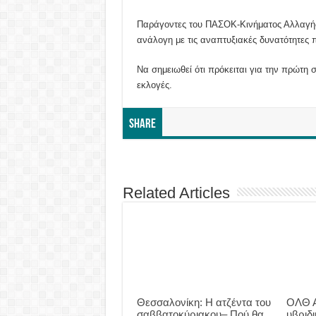
Παράγοντες του ΠΑΣΟΚ-Κινήματος Αλλαγής τ
ανάλογη με τις αναπτυξιακές δυνατότητες π
Να σημειωθεί ότι πρόκειται για την πρώτη 
εκλογές.
Share
Related Articles
Θεσσαλονίκη: Η ατζέντα του
ΟΛΘ Α
σαββατοκύριακου– Πού θα
υβριδ