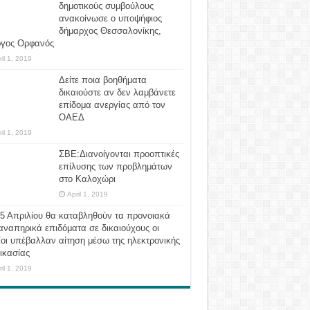
δημοτικούς συμβούλους
ανακοίνωσε ο υποψήφιος
δήμαρχος Θεσσαλονίκης,
ργος Ορφανός
ril 1, 2019
Δείτε ποια βοηθήματα
δικαιούστε αν δεν λαμβάνετε
επίδομα ανεργίας από τον
ΟΑΕΔ
ril 1, 2019
ΣΒΕ:Διανοίγονται προοπτικές
επίλυσης των προβλημάτων
στο Καλοχώρι
April 1, 2019
 5 Απριλίου θα καταβληθούν τα προνοιακά
αναπηρικά επιδόματα σε δικαιούχους οι
οι υπέβαλλαν αίτηση μέσω της ηλεκτρονικής
ικασίας
ril 1, 2019