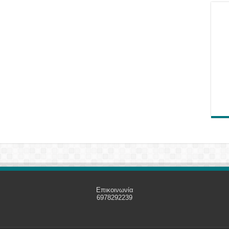
Επικοινωνία
6978292239