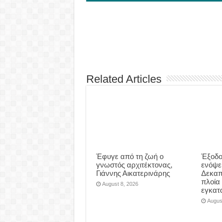
Related Articles
Έφυγε από τη ζωή ο
Έξοδο
γνωστός αρχιτέκτονας,
ενόψε
Γιάννης Αικατερινάρης
Δεκαπ
πλοία
August 8, 2026
εγκατ
Augus