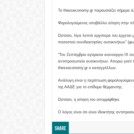
Το thesseconomy.gr παρουσιάζει σήμερα άλ
Φορολογούμενος υποβάλλει αίτηση στην π
Ωστόσο, λίγα λεπτά αργότερα του έρχεται μ
ποσοστού συνιδιοκτησίας αυτοκινήτων” (φω
“Τον Σεπτέμβριο αγόρασα καινούργιο ΙΧ αυ
αντιπροσωπεία αυτοκινήτων. Απορώ γιατί 
thesseconomy.gr ο καταγγέλλων.
Ανάλογη είναι η περίπτωση φορολογούμεν
της ΑΑΔΕ για το επίδομα θέρμανσης.
Ωστόσο, η αίτηση του απορρίφθηκε.
Ο λόγος είναι ότι είναι ιδιοκτήτης αντιπρο
Share