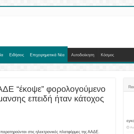
ία
Ειδήσεις
Επιχειρηματικά Νέα
Αυτοδιοίκηση
Κόσμος
ΑΔΕ “έκοψε” φορολογούμενο
Re
μανσης επειδή ήταν κάτοχος
εγκ
Au
παρατηρούνται στις ηλεκτρονικές πλατφόρμες της ΑΑΔΕ.