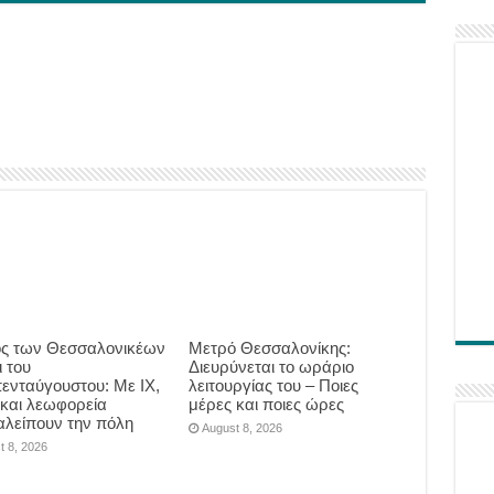
ς των Θεσσαλονικέων
Μετρό Θεσσαλονίκης:
ι του
Διευρύνεται το ωράριο
ενταύγουστου: Με ΙΧ,
λειτουργίας του – Ποιες
 και λεωφορεία
μέρες και ποιες ώρες
αλείπουν την πόλη
August 8, 2026
t 8, 2026