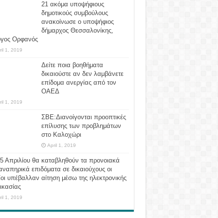
21 ακόμα υποψήφιους
δημοτικούς συμβούλους
ανακοίνωσε ο υποψήφιος
δήμαρχος Θεσσαλονίκης,
ργος Ορφανός
ril 1, 2019
Δείτε ποια βοηθήματα
δικαιούστε αν δεν λαμβάνετε
επίδομα ανεργίας από τον
ΟΑΕΔ
ril 1, 2019
ΣΒΕ:Διανοίγονται προοπτικές
επίλυσης των προβλημάτων
στο Καλοχώρι
April 1, 2019
 5 Απριλίου θα καταβληθούν τα προνοιακά
αναπηρικά επιδόματα σε δικαιούχους οι
οι υπέβαλλαν αίτηση μέσω της ηλεκτρονικής
ικασίας
ril 1, 2019