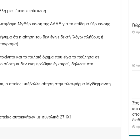
λη μια τέτοια περίπτωση.
λατφόρμα MyΘέρμανση της ΑΑΔΕ για το επίδομα θέρμανσης.
Γιώ
Ap
ήνυμα ότι η αίτηση του δεν έγινε δεκτή “λόγω πλήθους ή
τογραφία).
τοκίνητο και το παλαιό όχημα που είχα το πούλησα σε
το σύστημα δεν ενημερώθηκε έγκαιρα”, δήλωσε στο
Ap
ου, ο οποίος υπέβαλλε αίτηση στην πλατφόρμα MyΘέρμανση
Στις
και 
οποί
σωπείας αυτοκινήτων με συνολικά 27 ΙΧ!
διαδ
Ap