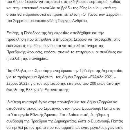
του Δήμου Σερρών να παραστεί στις εκδηλώσεις εορτασμού, καθώς
και στην επετειακή συναυλία το βράδυ της 29ης Ιουνίου, κατά την
οποία θα παρουσιαστεί σε πρώτη εκτέλεση «Ο Ύμνος των Σερρών»
του Σερραίου μουσικοσυνθέτη Γιώργου Ανδρέου.
Επίσης, η Πρόεδρος της Δημοκρατίας αποδέχθηκε και την
πρόσκληση που απηύθυνε ο Δήμαρχος Σερρών να παρευρεθεί στις
εκδηλώσεις της 29ης Ιουνίου και να παρελάσει άγημα της
Προεδρικής Φρουράς, εφόσον φυσικά το επιτρέψουν οι συνθήκες και
η εξέλιξη της πανδημίας.
Παράλληλα, ο κ.Χρυσάφης ενημέρωσε την Πρόεδρο της Δημοκρατίας
για το πρόγραμμα δράσεων του Δήμου Σερρών «Ελλάδα 2021 –
Σέρρες 2021» για τον εορτασμό της επετείου των 200 ετών από την
έναρξη της Ελληνικής Επανάστασης.
Ιδιαίτερη αναφορά έγινε στην πρωτοβουλία του Δήμου Σερρών να
αποδοθεί ο τίτλος του Στρατηγού στον ήρωα Εμμανουήλ Παπά από
το Υπουργείο Εθνικής Άμυνας. Στο πλαίσιο αυτό, ζητήθηκε η
συνδρομή της Προέδρου της Δημοκρατίας, ώστε ο Εμμανουήλ Παπάς
να τιμηθεί με τον τρόπο που του αρμόζει ως ένας μεγάλος αγωνιστής