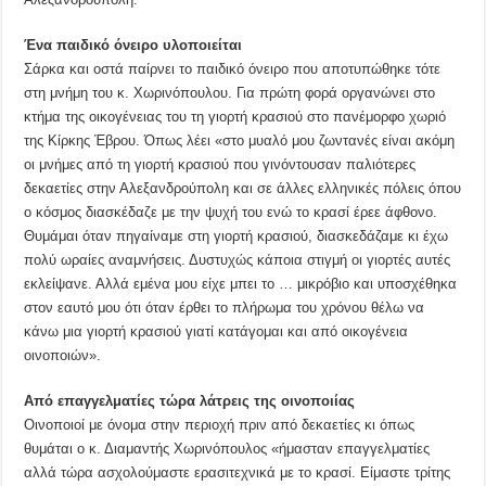
Ένα παιδικό όνειρο υλοποιείται
Σάρκα και οστά παίρνει το παιδικό όνειρο που αποτυπώθηκε τότε
στη μνήμη του κ. Χωρινόπουλου. Για πρώτη φορά οργανώνει στο
κτήμα της οικογένειας του τη γιορτή κρασιού στο πανέμορφο χωριό
της Κίρκης Έβρου. Όπως λέει «στο μυαλό μου ζωντανές είναι ακόμη
οι μνήμες από τη γιορτή κρασιού που γινόντουσαν παλιότερες
δεκαετίες στην Αλεξανδρούπολη και σε άλλες ελληνικές πόλεις όπου
ο κόσμος διασκέδαζε με την ψυχή του ενώ το κρασί έρεε άφθονο.
Θυμάμαι όταν πηγαίναμε στη γιορτή κρασιού, διασκεδάζαμε κι έχω
πολύ ωραίες αναμνήσεις. Δυστυχώς κάποια στιγμή οι γιορτές αυτές
εκλείψανε. Αλλά εμένα μου είχε μπει το … μικρόβιο και υποσχέθηκα
στον εαυτό μου ότι όταν έρθει το πλήρωμα του χρόνου θέλω να
κάνω μια γιορτή κρασιού γιατί κατάγομαι και από οικογένεια
οινοποιών».
Από επαγγελματίες τώρα λάτρεις της οινοποιίας
Οινοποιοί με όνομα στην περιοχή πριν από δεκαετίες κι όπως
θυμάται ο κ. Διαμαντής Χωρινόπουλος «ήμασταν επαγγελματίες
αλλά τώρα ασχολούμαστε ερασιτεχνικά με το κρασί. Είμαστε τρίτης