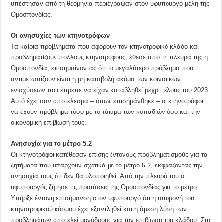
υπέστησαν από τη θεομηνία περιέγραψαν στον υφυπουργό μέλη της
Ομοσπονδίας.
Οι ανησυχίες των κτηνοτρόφων
Τα καίρια προβλήματα που αφορούν τον κτηνοτροφικό κλάδο και
προβληματίζουν πολλούς κτηνοτρόφους, έθεσε από τη πλευρά της η
Ομοσπονδία, επισημαίνοντας ότι το μεγαλύτερο πρόβλημα που
αντιμετωπίζουν είναι η μη καταβολή ακόμα των κοινοτικών
ενισχύσεων που έπρεπε να είχαν καταβληθεί μέχρι τέλους του 2023.
Αυτό έχει σαν αποτέλεσμα – όπως επισημάνθηκε – οι κτηνοτρόφοι
να έχουν πρόβλημα τόσο με το τάισμα των κοπαδιών όσο και την
οικονομική επιβίωσή τους.
Ανησυχία για το μέτρο 5.2
Οι κτηνοτρόφοι κατέθεσαν επίσης έντονους προβληματισμούς για τα
ζητήματα που υπάρχουν σχετικά με το μέτρο 5.2, εκφράζοντας την
ανησυχία τους ότι δεν θα υλοποιηθεί. Από την πλευρά του ο
υφυπουργός ζήτησε τις προτάσεις της Ομοσπονδίας για το μέτρο.
Υπήρξε έντονη επισήμανση στον υφυπουργό ότι η υπομονή του
κτηνοτροφικού κόσμου έχει εξαντληθεί και η άμεση λύση των
προβλημάτων αποτελεί μονόδρομο για την επιβίωση του κλάδου. Στη