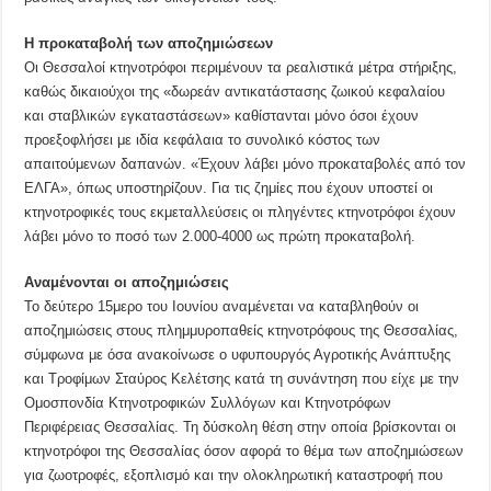
Η προκαταβολή
των αποζημιώσεων
Οι Θεσσαλοί κτηνοτρόφοι περιμένουν τα ρεαλιστικά μέτρα στήριξης,
καθώς δικαιούχοι της «δωρεάν αντικατάστασης ζωικού κεφαλαίου
και σταβλικών εγκαταστάσεων» καθίστανται μόνο όσοι έχουν
προεξοφλήσει με ιδία κεφάλαια το συνολικό κόστος των
απαιτούμενων δαπανών. «Έχουν λάβει μόνο προκαταβολές από τον
ΕΛΓΑ», όπως υποστηρίζουν. Για τις ζημίες που έχουν υποστεί οι
κτηνοτροφικές τους εκμεταλλεύσεις οι πληγέντες κτηνοτρόφοι έχουν
λάβει μόνο το ποσό των 2.000-4000 ως πρώτη προκαταβολή.
Αναμένονται οι αποζημιώσεις
Το δεύτερο 15μερο του Ιουνίου αναμένεται να καταβληθούν οι
αποζημιώσεις στους πλημμυροπαθείς κτηνοτρόφους της Θεσσαλίας,
σύμφωνα με όσα ανακοίνωσε ο υφυπουργός Αγροτικής Ανάπτυξης
και Τροφίμων Σταύρος Κελέτσης κατά τη συνάντηση που είχε με την
Ομοσπονδία Κτηνοτροφικών Συλλόγων και Κτηνοτρόφων
Περιφέρειας Θεσσαλίας. Τη δύσκολη θέση στην οποία βρίσκονται οι
κτηνοτρόφοι της Θεσσαλίας όσον αφορά το θέμα των αποζημιώσεων
για ζωοτροφές, εξοπλισμό και την ολοκληρωτική καταστροφή που