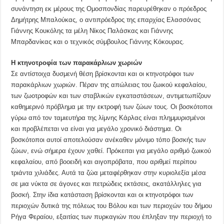
συνάντηση εκ μέρους της Ομοσπονδίας παρευρέθηκαν ο πρόεδρος
Δημήτρης Μπαλούκας, ο αντιπρόεδρος της επαρχίας Ελασσόνας
Γιάννης Κουκόλης τα μέλη Νίκος Παλάσκας και Γιάννης
Μπαρδανίκας και ο τεχνικός σύμβουλος Γιάννης Κόκουρας.
Η κτηνοτροφία των παρακάρλιων χωριών
Σε αντίστοιχα δυσμενή θέση βρίσκονται και οι κτηνοτρόφοι των
παρακάρλιων χωριών. Πέραν της απώλειας του ζωικού κεφαλαίου,
των ζωοτροφών και των σταβλικών εγκαταστάσεων, αντιμετωπίζουν
καθημερινό πρόβλημα με την εκτροφή των ζώων τους. Οι βοσκότοποι
γύρω από τον ταμιευτήρα της λίμνης Κάρλας είναι πλημμυρισμένοι
και προβλέπεται να είναι για μεγάλο χρονικό διάστημα. Οι
βοσκότοποι αυτοί αποτελούσαν ανέκαθεν μόνιμο τόπο βοσκής των
ζώων, ενώ σήμερα έχουν χαθεί. Πρόκειται για μεγάλο αριθμό ζωικού
κεφαλαίου, από βοοειδή και αιγοπρόβατα, που αριθμεί περίπου
τριάντα χιλιάδες. Αυτά τα ζώα μεταφέρθηκαν στην κυριολεξία μέσα
σε μια νύκτα σε άγονες και πετρώδεις εκτάσεις, ακατάλληλες για
βοσκή. Στην ίδια κατάσταση βρίσκονται και οι κτηνοτρόφοι των
περιοχών δυτικά της πόλεως του Βόλου και των περιοχών του δήμου
Ρήγα Φεραίου, εξαιτίας των πυρκαγιών που έπληξαν την περιοχή το