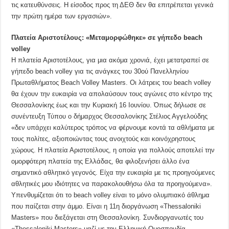
τις κατευθύνσεις. Η είσοδος προς τη ΔΕΘ δεν θα επιτρέπεται γενικά
την πρώτη ημέρα των εργασιών».
Πλατεία Αριστοτέλους: «Μεταμορφώθηκε» σε γήπεδο beach
volley
Η πλατεία Αριστοτέλους, για μια ακόμα χρονιά, έχει μετατραπεί σε
γήπεδο beach volley για τις ανάγκες του 30ού Πανελληνίου
Πρωταθλήματος Beach Volley Masters. Οι λάτρεις του beach volley
θα έχουν την ευκαιρία να απολαύσουν τους αγώνες στο κέντρο της
Θεσσαλονίκης έως και την Κυριακή 16 Ιουνίου. Όπως δήλωσε σε
συνέντευξη Τύπου ο δήμαρχος Θεσσαλονίκης Στέλιος Αγγελούδης
«δεν υπάρχει καλύτερος τρόπος να φέρνουμε κοντά τα αθλήματα με
τους πολίτες, αξιοποιώντας τους ανοιχτούς και κοινόχρηστους
χώρους. Η πλατεία Αριστοτέλους, η οποία για πολλούς αποτελεί την
ομορφότερη πλατεία της Ελλάδας, θα φιλοξενήσει άλλο ένα
σημαντικό αθλητικό γεγονός. Είχα την ευκαιρία με τις προηγούμενες
αθλητικές μου ιδιότητες να παρακολουθήσω όλα τα προηγούμενα».
Υπενθυμίζεται ότι τo beach volley είναι το μόνο ολυμπιακό άθλημα
που παίζεται στην άμμο. Είναι η 11η διοργάνωση «Thessaloniki
Masters» που διεξάγεται στη Θεσσαλονίκη. Συνδιοργανωτές του
«Thessaloniki Masters» μαζί με την Ελληνική Ομοσπονδία