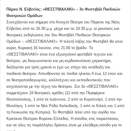
Πάρκο Ν. Ελβετίας: «ΘΕΣΣΤΙΒΑΛΑΚΙ» – 3ο Φεστιβάλ Παιδικών
Θεατρικών Ομάδων
Συνεχίζονται και σήμερα στο Ανοιχτό Θέατρο του Πάρκου της Νέας
Ελβετίας από τις 16.30 μ.μ. μέχρι και τις 10.30 μ.μ. οι μουσικές και
θεατρικές εκδηλώσεις του 3ου Φεστιβάλ Παιδικών Θεατρικών
Ομάδων – «ΘΕΣΣΤΙΒΑΛΑΚΙ». Η τελετή λήξης του Φεστιβάλ θα γίνει
αύριο, Κυριακή 16 Ιουνίου, στις 21.00 το βράδυ. Το
«ΘΕΣΣΤΙΒΑΛΑΚΙ» είναι ένα εξωσχολικό φεστιβάλ τεχνών και
θεάτρου, μη διαγωνιστικού και μη κερδοσκοπικού χαρακτήρα,
διεξάγεται για τρίτη χρονιά κι έχει ως στόχο την ανάδειξη του
παιδικού θεάτρου. Απευθύνεται σε παιδιά ηλικίας 6 έως 12 ετών και
σε θεατροπαιδαγωγούς, καλλιτέχνες και εκπαιδευτικούς που
ασχολούνται με την τέχνη του θεάτρου. Στο 3ο «ΘΕΣΣΤΙΒΑΛΑΚΙ»
συμμετέχουν 19 θεατρικές ομάδες (12 από την Περιφέρεια
Θεσσαλονίκης, 1 από τα Ιωάννινα, 2 από το Καρπενήσι, 1 από την
Μυτιλήνη, 1 από τα Νέα Ρόδα Χαλκιδικής, 1 από το Κιλκίς και 1 από
τη Λευκωσία της Κύπρου). Το Φεστιβάλ τελεί υπό την αιγίδα του
Κρατικού Θεάτρου Βορείου Ελλάδος. Η είσοδος στις παραστάσεις
και σε όλες τις παράλληλες δράσεις είναι με ελεύθερη είσοδο για το