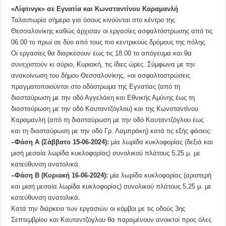
«Λίφτινγκ» σε Εγνατία και Κωνσταντίνου Καραμανλή
Ταλαιπωρία σήμερα για όσους κινούνται στο κέντρο της
Θεσσαλονίκης καθώς άρχισαν οι εργασίες ασφαλτόστρωσης από τις
06.00 το πρωί σε δύο από τους πιο κεντρικούς δρόμους της πόλης.
Οι εργασίες θα διαρκέσουν έως τις 18.00 το απόγευμα και θα
συνεχιστούν κι αύριο, Κυριακή, τις ίδιες ώρες. Σύμφωνα με την
ανακοίνωση του δήμου Θεσσαλονίκης, «οι ασφαλτοστρώσεις
πραγματοποιούνται στο οδόστρωμα της Εγνατίας (από τη
διασταύρωση με την οδό Αγγελάκη και Εθνικής Αμύνης έως τη
διασταύρωση με την οδό Καυταντζόγλου) και της Κωνσταντίνου
Καραμανλή (από τη διασταύρωση με την οδό Καυταντζόγλου έως
και τη διασταύρωση με την οδό Γρ. Λαμπράκη) κατά τις εξής φάσεις:
–Φάση Α (Σάββατο 15-06-2024):
μία λωρίδα κυκλοφορίας (δεξιά και
μισή μεσαία λωρίδα κυκλοφορίας) συνολικού πλάτους 5,25 μ. με
κατεύθυνση ανατολικά.
–Φάση Β (Κυριακή 16-06-2024):
μία λωρίδα κυκλοφορίας (αριστερή
και μισή μεσαία λωρίδα κυκλοφορίας) συνολικού πλάτους 5,25 μ. με
κατεύθυνση ανατολικά.
Κατά την διάρκεια των εργασιών οι κόμβοι με τις οδούς 3ης
Σεπτεμβρίου και Καυταντζόγλου θα παραμένουν ανοικτοί προς όλες