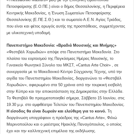
Πετοσφαίρισης (Ε.Ο.ΠΕ.) είναι ο δήμος Θεσσαλονίκης, η Περιφέρεια
Κεντρικής Μακεδονίας, η Ένωση Σωματείων Πετοσφαίρισης
Θεσσαλονίκης (Ε.ΠΕ.Σ.Θ.) και το σωματείο Α.Ε.Ν. Αγίας Τριάδος,
που είναι και φέτος αρωγός αυτής της προσπάθειας, συμμετέχοντας
με υλικοτεχνική υποδομή.
Πανεπιστήμιο Μακεδονία: «Βραδιά Μουσικής και Μνήμης»
«Φεστιβάλ Χορωδιών» απόψε στο Πανεπιστήμιο Μακεδονία. Στο
πλαίσιο του εορτασμού της Παγκόσμιας Ημέρας Μουσικής, το
Γυναικείο Φωνητικό Σύνολο του ΜΚΣΤ, «Cantus Arte Choir» , σε
συνεργασία με το Μακεδονικό Κέντρο Σύγχρονης Τέχνης, υπό την
αιγίδα του Πανεπιστημίου Μακεδονίας, διοργανώνει το «Φεστιβάλ
Χορωδιών», αφιερωμένο στα 50 χρόνια από την τουρκική εισβολή
στην Κύπρο και την αποκατάσταση της Δημοκρατίας στην Ελλάδα.
Το Φεστιβάλ θα πραγματοποιηθεί σήμερα, Σάββατο 15 Ιουνίου, στις
19.30 μ.μ. στο αμφιθέατρο Τελετών του Πανεπιστημίου Μακεδονίας.
Η είσοδος θα είναι δωρεάν και ελεύθερη για το κοινό.
Τη
διοργάνωση υπογράφουν η πρόεδρος της «Cantus Arte», Φιλιώ
Μαρινοπούλου και ο μαέστρος Ηρακλής Παναγόπουλος, ο οποίος
έχει και την καλλιτεχνική επιμέλεια της εκδήλωσης.