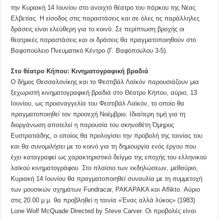
την Κυριακή 14 Ιουνίου στο ανοιχτό θέατρο του πάρκου της Νέας
Ελβετίας. Η είσοδος στις παραστάσεις και σε όλες τις παράλληλες
δράσεις είναι ελεύθερη για το κοινό. Σε περίπτωση βροχής οι
θεατρικές παραστάσεις και οι δράσεις θα πραγματοποιηθούν στο
Βαφοπούλειο Πνευματικό Κέντρο (Γ. Βαφόπουλου 3-5).
Στο θέατρο Κήπου: Κινηματογραφική βραδιά
Ο δήμος Θεσσαλονίκης και το Φεστιβάλ Λαϊκόν παρουσιάζουν μια
ξεχωριστή κινηματογραφική βραδιά στο Θέατρο Κήπου, αύριο, 13
Ιουνίου, ως προαναγγελία του Φεστιβάλ Λαϊκόν, το οποίο θα
πραγματοποιηθεί τον προσεχή Νοέμβριο. Ιδιαίτερη τιμή για τη
διοργάνωση αποτελεί η παρουσία του σκηνοθέτη Όμηρος
Ευστρατιάδης, ο οποίος θα προλογίσει την προβολή της ταινίας του
και θα συνομιλήσει με το κοινό για τη δημιουργία ενός έργου που
έχει καταγραφεί ως χαρακτηριστικό δείγμα της εποχής του ελληνικού
λαϊκού κινηματογράφου. Στο πλαίσιο των εκδηλώσεων, μεθαύριο,
Κυριακή 14 Ιουνίου θα πραγματοποιηθεί συναυλία με τη συμμετοχή
των μουσικών σχημάτων Fundracar, PAKAPAKA και Aflikto. Αύριο
στις 20.00 μ.μ. θα προβληθεί η ταινία «Ένας αλλά λύκος» (1983)
Lone Wolf McQuade Directed by Steve Carver. Οι προβολές είναι