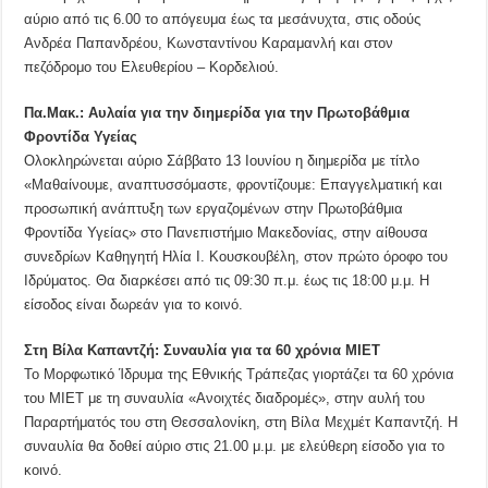
αύριο από τις 6.00 το απόγευμα έως τα μεσάνυχτα, στις οδούς
Ανδρέα Παπανδρέου, Κωνσταντίνου Καραμανλή και στον
πεζόδρομο του Ελευθερίου – Κορδελιού.
Πα.Μακ.: Αυλαία για την διημερίδα για την Πρωτοβάθμια
Φροντίδα Υγείας
Ολοκληρώνεται αύριο Σάββατο 13 Ιουνίου η διημερίδα με τίτλο
«Μαθαίνουμε, αναπτυσσόμαστε, φροντίζουμε: Επαγγελματική και
προσωπική ανάπτυξη των εργαζομένων στην Πρωτοβάθμια
Φροντίδα Υγείας» στο Πανεπιστήμιο Μακεδονίας, στην αίθουσα
συνεδρίων Καθηγητή Ηλία Ι. Κουσκουβέλη, στον πρώτο όροφο του
Ιδρύματος. Θα διαρκέσει από τις 09:30 π.μ. έως τις 18:00 μ.μ. Η
είσοδος είναι δωρεάν για το κοινό.
Στη Βίλα Καπαντζή: Συναυλία για τα 60 χρόνια ΜΙΕΤ
Το Μορφωτικό Ίδρυμα της Εθνικής Τράπεζας γιορτάζει τα 60 χρόνια
του ΜΙΕΤ με τη συναυλία «Ανοιχτές διαδρομές», στην αυλή του
Παραρτήματός του στη Θεσσαλονίκη, στη Βίλα Μεχμέτ Καπαντζή. Η
συναυλία θα δοθεί αύριο στις 21.00 μ.μ. με ελεύθερη είσοδο για το
κοινό.