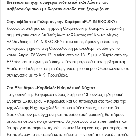
thesseconomy.gr αναφέρει ενδεικτικά εκδηλώσεις του
σαββατοκύριακου με δωρεάν είσοδο που ξεχωρίζουν:
Στην αψίδα του Γαλερίου, την Καμάρα: «FLY IN SKG SKY»
Κορυφαίοι αθλητές και η χρυσή Ολυμπιονίκης Κατερίνα Στεφανίδη
συμμετέχουν στους Διεθνείς Αγώνες Άλματος επί Κοντώ Μέγας
Αλέξανδρος «FLY IN SKG SKY» που επιστρέφουν για δεύτερη
συνεχόμενη χρονιά στη Θεσσαλονίκη με ελεύθερη είσοδο για το
κοινό. Αύριο, Σάββατο 13 Ιουνίου,από τις 18.15 μ.μ. αθλητές από την
Ελλάδα και το εξωτερικό διαγωνίζονται μπροστά στην εμβληματική
Αψίδα του Γαλερίου, σε μια διοργάνωση του δήμου Θεσσαλονίκης σε
συνεργασία με το Α.Κ. Προμηθέας.
Στο Ελευθέριο –Κορδελιό: Η 4η «Λευκή Νύχτα»
Τα γιορτινά της θα φορέσει αύριο, Σάββατο 13 Ιουνίου, η Δημοτική
Ενότητα Ελευθερίου – Κορδελιού και θα υποδεχθεί στο πλαίσιο της
4ης «Λευκής Νύχτας» χιλιάδες άτομα κάθε ηλικίας, τα οποία θα
διασκεδάσουν με σύγχρονη και παραδοσιακή μουσική, θα πάρουν
μέρος σε σειρά από χάπενινγκς, θα χορέψουν στα street parties και
θα πραγματοποιήσουν αγορές, εκμεταλλευόμενα τις προσφορές που
θα παρέχουν τα εμπορικά καταστήματα. Η γιορτή της αγοράς αρχίζει