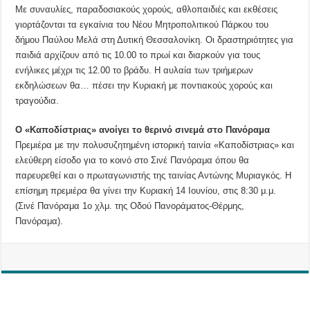
Με συναυλίες, παραδοσιακούς χορούς, αθλοπαιδιές και εκθέσεις
γιορτάζονται τα εγκαίνια του Νέου Μητροπολιτικού Πάρκου του
δήμου Παύλου Μελά στη Δυτική Θεσσαλονίκη. Οι δραστηριότητες για
παιδιά αρχίζουν από τις 10.00 το πρωί και διαρκούν για τους
ενήλικες μέχρι τις 12.00 το βράδυ. Η αυλαία των τριήμερων
εκδηλώσεων θα… πέσει την Κυριακή με ποντιακούς χορούς και
τραγούδια.
Ο «Καποδίστριας» ανοίγει το θερινό σινεμά στο Πανόραμα
Πρεμιέρα με την πολυσυζητημένη ιστορική ταινία «Καποδίστριας» και
ελεύθερη είσοδο για το κοινό στο Σινέ Πανόραμα όπου θα
παρευρεθεί και ο πρωταγωνιστής της ταινίας Αντώνης Μυριαγκός. Η
επίσημη πρεμιέρα θα γίνει την Κυριακή 14 Ιουνίου, στις 8:30 μ.μ.
(Σινέ Πανόραμα 1ο χλμ. της Οδού Πανοράματος-Θέρμης,
Πανόραμα).