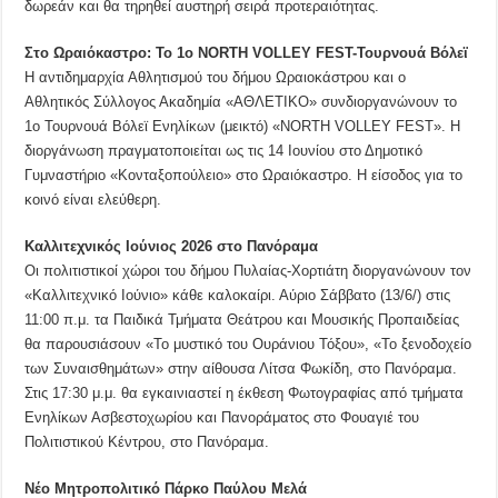
δωρεάν και θα τηρηθεί αυστηρή σειρά προτεραιότητας.
Στο Ωραιόκαστρο: Το 1ο NORTH VOLLEY FEST-Τουρνουά Βόλεϊ
Η αντιδημαρχία Αθλητισμού του δήμου Ωραιοκάστρου και ο
Αθλητικός Σύλλογος Ακαδημία «ΑΘΛΕΤΙΚΟ» συνδιοργανώνουν το
1ο Τουρνουά Βόλεϊ Ενηλίκων (μεικτό) «NORTH VOLLEY FEST». Η
διοργάνωση πραγματοποιείται ως τις 14 Ιουνίου στο Δημοτικό
Γυμναστήριο «Κονταξοπούλειο» στο Ωραιόκαστρο. Η είσοδος για το
κοινό είναι ελεύθερη.
Καλλιτεχνικός Ιούνιος 2026 στο Πανόραμα
Οι πολιτιστικοί χώροι του δήμου Πυλαίας-Χορτιάτη διοργανώνουν τον
«Καλλιτεχνικό Ιούνιο» κάθε καλοκαίρι. Αύριο Σάββατο (13/6/) στις
11:00 π.μ. τα Παιδικά Τμήματα Θεάτρου και Μουσικής Προπαιδείας
θα παρουσιάσουν «Το μυστικό του Ουράνιου Τόξου», «Το ξενοδοχείο
των Συναισθημάτων» στην αίθουσα Λίτσα Φωκίδη, στο Πανόραμα.
Στις 17:30 μ.μ. θα εγκαινιαστεί η έκθεση Φωτογραφίας από τμήματα
Ενηλίκων Ασβεστοχωρίου και Πανοράματος στο Φουαγιέ του
Πολιτιστικού Κέντρου, στο Πανόραμα.
Νέο Μητροπολιτικό Πάρκο Παύλου Μελά