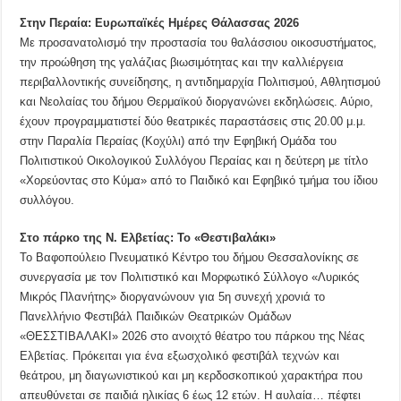
Στην Περαία: Ευρωπαϊκές Ημέρες Θάλασσας 2026
Με προσανατολισμό την προστασία του θαλάσσιου οικοσυστήματος,
την προώθηση της γαλάζιας βιωσιμότητας και την καλλιέργεια
περιβαλλοντικής συνείδησης, η αντιδημαρχία Πολιτισμού, Αθλητισμού
και Νεολαίας του δήμου Θερμαϊκού διοργανώνει εκδηλώσεις. Αύριο,
έχουν προγραμματιστεί δύο θεατρικές παραστάσεις στις 20.00 μ.μ.
στην Παραλία Περαίας (Κοχύλι) από την Εφηβική Ομάδα του
Πολιτιστικού Οικολογικού Συλλόγου Περαίας και η δεύτερη με τίτλο
«Χορεύοντας στο Κύμα» από το Παιδικό και Εφηβικό τμήμα του ίδιου
συλλόγου.
Στο πάρκο της Ν. Ελβετίας: Το «Θεστιβαλάκι»
Το Βαφοπούλειο Πνευματικό Κέντρο του δήμου Θεσσαλονίκης σε
συνεργασία με τον Πολιτιστικό και Μορφωτικό Σύλλογο «Λυρικός
Μικρός Πλανήτης» διοργανώνουν για 5η συνεχή χρονιά το
Πανελλήνιο Φεστιβάλ Παιδικών Θεατρικών Ομάδων
«ΘΕΣΣΤΙΒΑΛΑΚΙ» 2026 στο ανοιχτό θέατρο του πάρκου της Νέας
Ελβετίας. Πρόκειται για ένα εξωσχολικό φεστιβάλ τεχνών και
θεάτρου, μη διαγωνιστικού και μη κερδοσκοπικού χαρακτήρα που
απευθύνεται σε παιδιά ηλικίας 6 έως 12 ετών. Η αυλαία… πέφτει