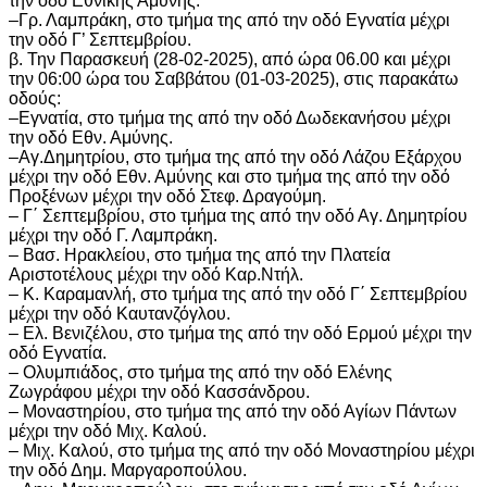
την οδό Εθνικής Αμύνης.
–Γρ. Λαμπράκη, στο τμήμα της από την οδό Εγνατία μέχρι
την οδό Γ’ Σεπτεμβρίου.
β. Την Παρασκευή (28-02-2025), από ώρα 06.00 και μέχρι
την 06:00 ώρα του Σαββάτου (01-03-2025), στις παρακάτω
οδούς:
–Εγνατία, στο τμήμα της από την οδό Δωδεκανήσου μέχρι
την οδό Εθν. Αμύνης.
–Αγ.Δημητρίου, στο τμήμα της από την οδό Λάζου Εξάρχου
μέχρι την οδό Εθν. Αμύνης και στο τμήμα της από την οδό
Προξένων μέχρι την οδό Στεφ. Δραγούμη.
– Γ΄ Σεπτεμβρίου, στο τμήμα της από την οδό Αγ. Δημητρίου
μέχρι την οδό Γ. Λαμπράκη.
– Βασ. Ηρακλείου, στο τμήμα της από την Πλατεία
Αριστοτέλους μέχρι την οδό Καρ.Ντήλ.
– Κ. Καραμανλή, στο τμήμα της από την οδό Γ΄ Σεπτεμβρίου
μέχρι την οδό Καυτανζόγλου.
– Ελ. Βενιζέλου, στο τμήμα της από την οδό Ερμού μέχρι την
οδό Εγνατία.
– Ολυμπιάδος, στο τμήμα της από την οδό Ελένης
Ζωγράφου μέχρι την οδό Κασσάνδρου.
– Μοναστηρίου, στο τμήμα της από την οδό Αγίων Πάντων
μέχρι την οδό Μιχ. Καλού.
– Μιχ. Καλού, στο τμήμα της από την οδό Μοναστηρίου μέχρι
την οδό Δημ. Μαργαροπούλου.