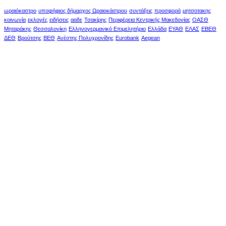
ωραιόκαστρο
υποψήφιος δήμαρχος Ωραιοκάστρου
συντάξεις
προσφορά
μητσοτακης
κοινωνία
εκλογές
ειδήσεις
ααδε
Τσακίρης
Περιφέρεια Κεντρικής Μακεδονίας
ΟΑΣΘ
Μηταράκης
Θεσσαλονίκη
Ελληνογερμανικό Επιμελητήριο
Ελλάδα
ΕΥΑΘ
ΕΛΑΣ
ΕΒΕΘ
ΔΕΘ
Βρούτσης
ΒΕΘ
Ανέστης Πολυχρονίδης
Eurobank
Aegean