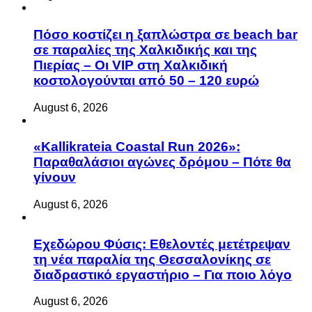
Πόσο κοστίζει η ξαπλώστρα σε beach bar
σε παραλίες της Χαλκιδικής και της
Πιερίας – Οι VIP στη Χαλκιδική
κοστολογούνται από 50 – 120 ευρώ
August 6, 2026
«Kallikrateia Coastal Run 2026»:
Παραθαλάσιοι αγώνες δρόμου – Πότε θα
γίνουν
August 6, 2026
Eχεδώρου Φύσις: Εθελοντές μετέτρεψαν
τη νέα παραλία της Θεσσαλονίκης σε
διαδραστικό εργαστήριο – Για ποιο λόγο
August 6, 2026