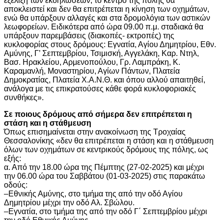
εξέλιξη των εκδηλώσεων, το κέντρο της πόλης θα
αποκλειστεί και δεν θα επιτρέπεται η κίνηση των οχημάτων,
ενώ θα υπάρξουν αλλαγές και στα δρομολόγια των αστικών
λεωφορείων. Ειδικότερα από ώρα 09.00 π.μ. σταδιακά θα
υπάρξουν παρεμβάσεις (διακοπές- εκτροπές) της
κυκλοφορίας στους δρόμους: Εγνατία, Αγίου Δημητρίου, Εθν.
Αμύνης, Γ’ Σεπτεμβρίου, Τσιμισκή, Αγγελάκη, Καρ. Ντηλ,
Βασ. Ηρακλείου, Αρμενοπούλου, Γρ. Λαμπράκη, Κ.
Καραμανλή, Μοναστηρίου, Αγίων Πάντων, Πλατεία
Δημοκρατίας, Πλατεία Χ.Α.Ν.Θ. και όπου αλλού απαιτηθεί,
ανάλογα με τις επικρατούσες κάθε φορά κυκλοφοριακές
συνθήκες».
Σε ποιους δρόμους από σήμερα δεν επιτρέπεται η
στάση και η στάθμευση
Όπως επισημαίνεται στην ανακοίνωση της Τροχαίας
Θεσσαλονίκης «δεν θα επιτρέπεται η στάση και η στάθμευση
όλων των οχημάτων σε κεντρικούς δρόμους της πόλης, ως
εξής:
α. Από την 18.00 ώρα της Πέμπτης (27-02-2025) και μέχρι
την 06.00 ώρα του Σαββάτου (01-03-2025) στις παρακάτω
οδούς:
–Εθνικής Αμύνης, στο τμήμα της από την οδό Αγίου
Δημητρίου μέχρι την οδό Αλ. Σβώλου.
–Εγνατία, στο τμήμα της από την οδό Γ΄ Σεπτεμβρίου μέχρι