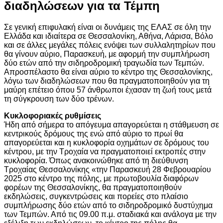
διαδηλώσεων για τα Τέμπη
Σε γενική επιφυλακή είναι οι δυνάμεις της ΕΛΑΣ σε όλη την
Ελλάδα και ιδιαίτερα σε Θεσσαλονίκη, Αθήνα, Λάρισα, Βόλο
και σε άλλες μεγάλες πόλεις ενόψει των συλλαλητηρίων που
θα γίνουν αύριο, Παρασκευή, με αφορμή την συμπλήρωση
δύο ετών από την σιδηροδρομική τραγωδία των Τεμπών.
Απροσπέλαστο θα είναι αύριο το κέντρο της Θεσσαλονίκης,
λόγω των διαδηλώσεων που θα πραγματοποιηθούν για τη
μαύρη επέτειο όπου 57 άνθρωποι έχασαν τη ζωή τους μετά
τη σύγκρουση των δύο τρένων.
Κυκλοφοριακές ρυθμίσεις
Ήδη από σήμερα το απόγευμα απαγορεύεται η στάθμευση σε
κεντρικούς δρόμους της ενώ από αύριο το πρωί θα
απαγορεύεται και η κυκλοφορία οχημάτων σε δρόμους του
κέντρου, με την Τροχαία να πραγματοποιεί εκτροπές στην
κυκλοφορία. Όπως ανακοινώθηκε από τη διεύθυνση
Τροχαίας Θεσσαλονίκης «την Παρασκευή 28 Φεβρουαρίου
2025 στο κέντρο της πόλης, με πρωτοβουλία διαφόρων
φορέων της Θεσσαλονίκης, θα πραγματοποιηθούν
εκδηλώσεις, συγκεντρώσεις και πορείες στο πλαίσιο
συμπλήρωσης δύο ετών από το σιδηροδρομικό δυστύχημα
των Τεμπών. Από τις 09.00 π.μ. σταδιακά και ανάλογα με την