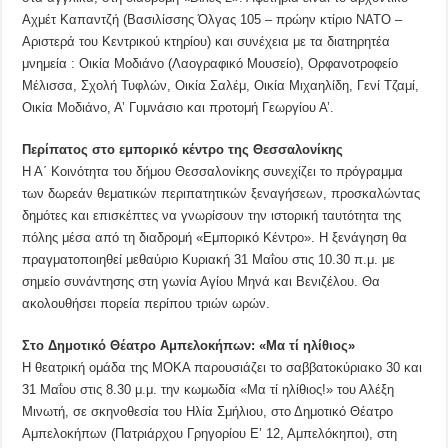
Αχμέτ Καπαντζή (Βασιλίσσης Όλγας 105 – πρώην κτίριο ΝΑΤΟ –
Αριστερά του Κεντρικού κτηρίου) και συνέχεια με τα διατηρητέα
μνημεία : Οικία Μοδιάνο (Λαογραφικό Μουσείο), Ορφανοτροφείο
Μέλισσα, Σχολή Τυφλών, Οικία Σαλέμ, Οικία Μιχαηλίδη, Γενί Τζαμί,
Οικία Μοδιάνο, Α’ Γυμνάσιο και προτομή Γεωργίου Α’.
Περίπατος στο εμπορικό κέντρο της Θεσσαλονίκης
Η Α΄ Κοινότητα του δήμου Θεσσαλονίκης συνεχίζει το πρόγραμμα
των δωρεάν θεματικών περιπατητικών ξεναγήσεων, προσκαλώντας
δημότες και επισκέπτες να γνωρίσουν την ιστορική ταυτότητα της
πόλης μέσα από τη διαδρομή «Εμπορικό Κέντρο». Η ξενάγηση θα
πραγματοποιηθεί μεθαύριο Κυριακή 31 Μαΐου στις 10.30 π.μ. με
σημείο συνάντησης στη γωνία Αγίου Μηνά και Βενιζέλου. Θα
ακολουθήσει πορεία περίπου τριών ωρών.
Στο Δημοτικό Θέατρο Αμπελοκήπων: «Μα τί ηλίθιος»
Η θεατρική ομάδα της ΜΟΚΑ παρουσιάζει το σαββατοκύριακο 30 και
31 Μαΐου στις 8.30 μ.μ. την κωμωδία «Μα τί ηλίθιος!» του Αλέξη
Μινωτή, σε σκηνοθεσία του Ηλία Σμήλιου, στο Δημοτικό Θέατρο
Αμπελοκήπων (Πατριάρχου Γρηγορίου Ε’ 12, Αμπελόκηποι), στη