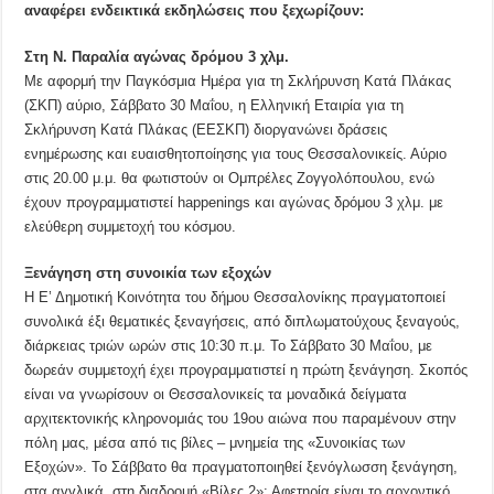
αναφέρει ενδεικτικά εκδηλώσεις που ξεχωρίζουν:
Στη Ν. Παραλία αγώνας δρόμου 3 χλμ.
Με αφορμή την Παγκόσμια Ημέρα για τη Σκλήρυνση Κατά Πλάκας
(ΣΚΠ) αύριο, Σάββατο 30 Μαΐου, η Ελληνική Εταιρία για τη
Σκλήρυνση Κατά Πλάκας (ΕΕΣΚΠ) διοργανώνει δράσεις
ενημέρωσης και ευαισθητοποίησης για τους Θεσσαλονικείς. Αύριο
στις 20.00 μ.μ. θα φωτιστούν οι Ομπρέλες Ζογγολόπουλου, ενώ
έχουν προγραμματιστεί happenings και αγώνας δρόμου 3 χλμ. με
ελεύθερη συμμετοχή του κόσμου.
Ξενάγηση στη συνοικία των εξοχών
Η Ε’ Δημοτική Κοινότητα του δήμου Θεσσαλονίκης πραγματοποιεί
συνολικά έξι θεματικές ξεναγήσεις, από διπλωματούχους ξεναγούς,
διάρκειας τριών ωρών στις 10:30 π.μ. Το Σάββατο 30 Μαΐου, με
δωρεάν συμμετοχή έχει προγραμματιστεί η πρώτη ξενάγηση. Σκοπός
είναι να γνωρίσουν οι Θεσσαλονικείς τα μοναδικά δείγματα
αρχιτεκτονικής κληρονομιάς του 19ου αιώνα που παραμένουν στην
πόλη μας, μέσα από τις βίλες – μνημεία της «Συνοικίας των
Εξοχών». Το Σάββατο θα πραγματοποιηθεί ξενόγλωσση ξενάγηση,
στα αγγλικά, στη διαδρομή «Βίλες 2»: Αφετηρία είναι το αρχοντικό