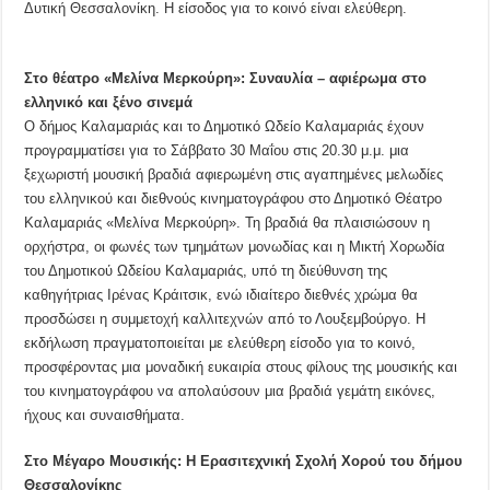
Δυτική Θεσσαλονίκη. Η είσοδος για το κοινό είναι ελεύθερη.
Στο θέατρο «Μελίνα Μερκούρη»: Συναυλία – αφιέρωμα στο
ελληνικό και ξένο σινεμά
Ο δήμος Καλαμαριάς και το Δημοτικό Ωδείο Καλαμαριάς έχουν
προγραμματίσει για το Σάββατο 30 Μαΐου στις 20.30 μ.μ. μια
ξεχωριστή μουσική βραδιά αφιερωμένη στις αγαπημένες μελωδίες
του ελληνικού και διεθνούς κινηματογράφου στο Δημοτικό Θέατρο
Καλαμαριάς «Μελίνα Μερκούρη». Τη βραδιά θα πλαισιώσουν η
ορχήστρα, οι φωνές των τμημάτων μονωδίας και η Μικτή Χορωδία
του Δημοτικού Ωδείου Καλαμαριάς, υπό τη διεύθυνση της
καθηγήτριας Ιρένας Κράιτσικ, ενώ ιδιαίτερο διεθνές χρώμα θα
προσδώσει η συμμετοχή καλλιτεχνών από το Λουξεμβούργο. Η
εκδήλωση πραγματοποιείται με ελεύθερη είσοδο για το κοινό,
προσφέροντας μια μοναδική ευκαιρία στους φίλους της μουσικής και
του κινηματογράφου να απολαύσουν μια βραδιά γεμάτη εικόνες,
ήχους και συναισθήματα.
Στο Μέγαρο Μουσικής: Η Ερασιτεχνική Σχολή Χορού του δήμου
Θεσσαλονίκης