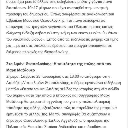
συμμετέχει μεταξύ άλλων στις εκδηλώσεις μ’ ένα γιγάντιο πανό
διαστάσεων 10×17 μέτρων που έχει αναρτηθεί στην κεντρική
πρόσοψη του δημαρχείου. Όπως αναφέρεται σε ανακοίνωση του
Εβραϊκού Μουσείου Θεσσαλονίκης, «το πανό λειτουργεί ως
υπόμνηση των τραγικών γεγονότων του Ολοκαυτώματος και ως
ελάχιστη ένδειξη σεβασμού στη μνήμη των εκατομμυρίων θυμάτων
του ναζιστικού μίσους». Εκτός από τις εκδηλώσεις μνήμης και τιμής
μια… ματιά στις υπόλοιπες δράσεις που πραγματοποιούνται σε
διάφορες περιοχές της Θεσσαλονίκης.
Στο λιμάνι Θεσσαλονίκης: Η ταυτότητα της πόλης από τον
Μαρκ Μαζάουερ
Σήμερα, Σάββατο 25 Ιανουαρίου, στις 18.00 το απόγευμα στην
Αποθήκη Δ’ στο λιμάνι Θεσσαλονίκης, ο δήμος οργανώνει εκδήλωση
με τίτλο «Θεσσαλονίκη: Από τις σελίδες της ιστορίας στη νέα σελίδα
του αύριο», κατά την οποία ο ιστορικός και συγγραφέας Μαρκ
Μαζάουερ θα μοιραστεί τη γνώση του για την πολυπολιτισμική
ταυτότητα της πόλης, εξετάζοντας πώς το παρελθόν της μπορεί να
εμπνεύσει το μέλλον της. Με τον συγγραφέα θα συζητήσουν ο
δήμαρχος Θεσσαλονίκης Στέλιος Αγγελούδης, ο πρόεδρος της
Πολιτιστικής Εταιρείας Σταύρος Ανδρεάδης και η διευθύντρια