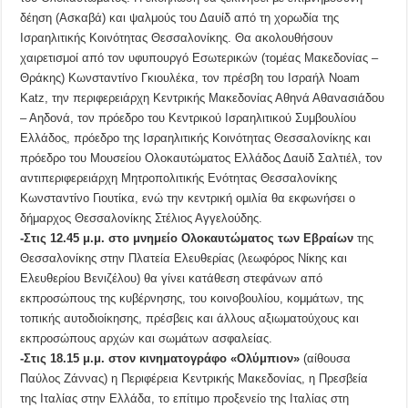
δέηση (Ασκαβά) και ψαλμούς του Δαυίδ από τη χορωδία της
Ισραηλιτικής Κοινότητας Θεσσαλονίκης. Θα ακολουθήσουν
χαιρετισμοί από τον υφυπουργό Εσωτερικών (τομέας Μακεδονίας –
Θράκης) Κωνσταντίνο Γκιουλέκα, τον πρέσβη του Ισραήλ Noam
Katz, την περιφερειάρχη Κεντρικής Μακεδονίας Αθηνά Αθανασιάδου
– Αηδονά, τον πρόεδρο του Κεντρικού Ισραηλιτικού Συμβουλίου
Ελλάδος, πρόεδρο της Ισραηλιτικής Κοινότητας Θεσσαλονίκης και
πρόεδρο του Μουσείου Ολοκαυτώματος Ελλάδος Δαυίδ Σαλτιέλ, τον
αντιπεριφερειάρχη Μητροπολιτικής Ενότητας Θεσσαλονίκης
Κωνσταντίνο Γιουτίκα, ενώ την κεντρική ομιλία θα εκφωνήσει ο
δήμαρχος Θεσσαλονίκης Στέλιος Αγγελούδης.
-Στις 12.45 μ.μ. στο μνημείο Ολοκαυτώματος των Εβραίων
της
Θεσσαλονίκης στην Πλατεία Ελευθερίας (λεωφόρος Νίκης και
Ελευθερίου Βενιζέλου) θα γίνει κατάθεση στεφάνων από
εκπροσώπους της κυβέρνησης, του κοινοβουλίου, κομμάτων, της
τοπικής αυτοδιοίκησης, πρέσβεις και άλλους αξιωματούχους και
εκπροσώπους αρχών και σωμάτων ασφαλείας.
-Στις 18.15 μ.μ. στον κινηματογράφο «Ολύμπιον»
(αίθουσα
Παύλος Ζάννας) η Περιφέρεια Κεντρικής Μακεδονίας, η Πρεσβεία
της Ιταλίας στην Ελλάδα, το επίτιμο προξενείο της Ιταλίας στη