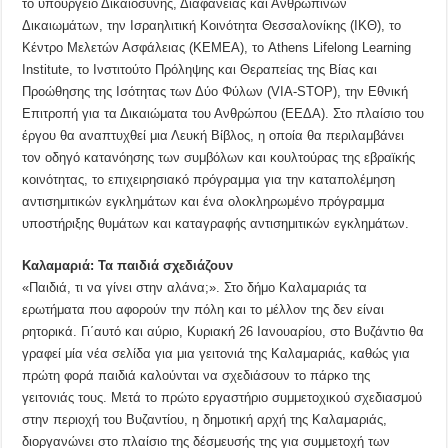
το υπουργείο Δικαιοσύνης, Διαφάνειας και Ανθρωπίνων
Δικαιωμάτων, την Ισραηλιτική Κοινότητα Θεσσαλονίκης (ΙΚΘ), το
Κέντρο Μελετών Ασφάλειας (ΚΕΜΕΑ), το Athens Lifelong Learning
Institute, το Ινστιτούτο Πρόληψης και Θεραπείας της Βίας και
Προώθησης της Ισότητας των Δύο Φύλων (VIA-STOP), την Εθνική
Επιτροπή για τα Δικαιώματα του Ανθρώπου (ΕΕΔΑ). Στο πλαίσιο του
έργου θα αναπτυχθεί μια Λευκή Βίβλος, η οποία θα περιλαμβάνει
τον οδηγό κατανόησης των συμβόλων και κουλτούρας της εβραϊκής
κοινότητας, το επιχειρησιακό πρόγραμμα για την καταπολέμηση
αντισημιτικών εγκλημάτων και ένα ολοκληρωμένο πρόγραμμα
υποστήριξης θυμάτων και καταγραφής αντισημιτικών εγκλημάτων.
Καλαμαριά: Τα παιδιά σχεδιάζουν
«Παιδιά, τι να γίνει στην αλάνα;». Στο δήμο Καλαμαριάς τα
ερωτήματα που αφορούν την πόλη και το μέλλον της δεν είναι
ρητορικά. Γι΄αυτό και αύριο, Κυριακή 26 Ιανουαρίου, στο Βυζάντιο θα
γραφεί μία νέα σελίδα για μια γειτονιά της Καλαμαριάς, καθώς για
πρώτη φορά παιδιά καλούνται να σχεδιάσουν το πάρκο της
γειτονιάς τους. Μετά το πρώτο εργαστήριο συμμετοχικού σχεδιασμού
στην περιοχή του Βυζαντίου, η δημοτική αρχή της Καλαμαριάς,
διοργανώνει στο πλαίσιο της δέσμευσής της για συμμετοχή των