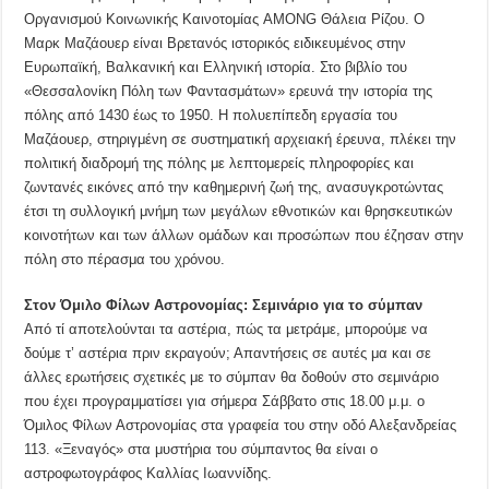
Οργανισμού Κοινωνικής Καινοτομίας AMONG Θάλεια Ρίζου. Ο
Μαρκ Μαζάουερ είναι Βρετανός ιστορικός ειδικευμένος στην
Ευρωπαϊκή, Βαλκανική και Ελληνική ιστορία. Στο βιβλίο του
«Θεσσαλονίκη Πόλη των Φαντασμάτων» ερευνά την ιστορία της
πόλης από 1430 έως το 1950. Η πολυεπίπεδη εργασία του
Μαζάουερ, στηριγμένη σε συστηματική αρχειακή έρευνα, πλέκει την
πολιτική διαδρομή της πόλης με λεπτομερείς πληροφορίες και
ζωντανές εικόνες από την καθημερινή ζωή της, ανασυγκροτώντας
έτσι τη συλλογική μνήμη των μεγάλων εθνοτικών και θρησκευτικών
κοινοτήτων και των άλλων ομάδων και προσώπων που έζησαν στην
πόλη στο πέρασμα του χρόνου.
Στον Όμιλο Φίλων Αστρονομίας: Σεμινάριο για το σύμπαν
Από τί αποτελούνται τα αστέρια, πώς τα μετράμε, μπορούμε να
δούμε τ’ αστέρια πριν εκραγούν; Απαντήσεις σε αυτές μα και σε
άλλες ερωτήσεις σχετικές με το σύμπαν θα δοθούν στο σεμινάριο
που έχει προγραμματίσει για σήμερα Σάββατο στις 18.00 μ.μ. ο
Όμιλος Φίλων Αστρονομίας στα γραφεία του στην οδό Αλεξανδρείας
113. «Ξεναγός» στα μυστήρια του σύμπαντος θα είναι ο
αστροφωτογράφος Καλλίας Ιωαννίδης.