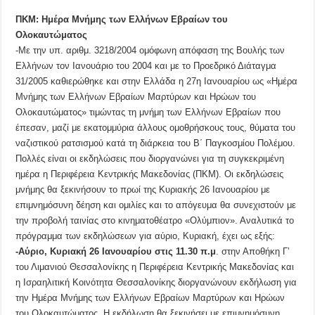
ΠΚΜ: Ημέρα Μνήμης των Ελλήνων Εβραίων του
Ολοκαυτώματος
-Με την υπ. αριθμ. 3218/2004 ομόφωνη απόφαση της Βουλής των
Ελλήνων τον Ιανουάριο του 2004 και με το Προεδρικό Διάταγμα
31/2005 καθιερώθηκε και στην Ελλάδα η 27η Ιανουαρίου ως «Ημέρα
Μνήμης των Ελλήνων Εβραίων Μαρτύρων και Ηρώων του
Ολοκαυτώματος» τιμώντας τη μνήμη των Ελλήνων Εβραίων που
έπεσαν, μαζί με εκατομμύρια άλλους ομοθρήσκους τους, θύματα του
ναζιστικού ρατσισμού κατά τη διάρκεια του Β΄ Παγκοσμίου Πολέμου.
Πολλές είναι οι εκδηλώσεις που διοργανώνει για τη συγκεκριμένη
ημέρα η Περιφέρεια Κεντρικής Μακεδονίας (ΠΚΜ). Οι εκδηλώσεις
μνήμης θα ξεκινήσουν το πρωί της Κυριακής 26 Ιανουαρίου με
επιμνημόσυνη δέηση και ομιλίες και το απόγευμα θα συνεχιστούν με
την προβολή ταινίας στο κινηματοθέατρο «Ολύμπιον». Αναλυτικά το
πρόγραμμα των εκδηλώσεων για αύριο, Κυριακή, έχει ως εξής:
-Αύριο, Κυριακή 26 Ιανουαρίου στις 11.30 π.μ
. στην Αποθήκη Γ’
του Λιμανιού Θεσσαλονίκης η Περιφέρεια Κεντρικής Μακεδονίας και
η Ισραηλιτική Κοινότητα Θεσσαλονίκης διοργανώνουν εκδήλωση για
την Ημέρα Μνήμης των Ελλήνων Εβραίων Μαρτύρων και Ηρώων
του Ολοκαυτώματος. Η εκδήλωση θα ξεκινήσει με επιμνημόσυνη