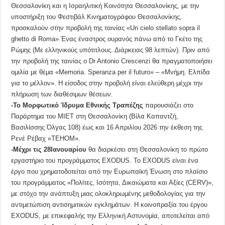
Θεσσαλονίκη και η Ισραηλιτική Κοινότητα Θεσσαλονίκης, με την
υποστήριξη του Φεστιβάλ Κινηματογράφου Θεσσαλονίκης,
προσκαλούν στην προβολή της ταινίας «Un cielo stellato sopra il
ghetto di Roma» Ένας έναστρος ουρανός πάνω από το Γκέτο της
Ρώμης (Με ελληνικούς υπότιτλους. Διάρκειας 98 λεπτών). Πριν από
την προβολή της ταινίας ο Dr Antonio Crescenzi θα πραγματοποιήσει
ομιλία με θέμα «Memoria. Speranza per il futuro» – «Μνήμη. Ελπίδα
για το μέλλον». Η είσοδος στην προβολή είναι ελεύθερη μέχρι την
πλήρωση των διαθέσιμων θέσεων.
-Το Μορφωτικό Ίδρυμα Εθνικής Τραπέζης
παρουσιάζει στο
Παράρτημα του ΜΙΕΤ στη Θεσσαλονίκη (Βίλα Καπαντζή,
Βασιλίσσης Όλγας 108) έως και 16 Απριλίου 2026 την έκθεση της
Ρενέ Ρέβαχ «TEHOM».
-Μέχρι τις 28Ιανουαρίου
θα διαρκέσει στη Θεσσαλονίκη το πρώτο
εργαστήριο του προγράμματος EXODUS. Το EXODUS είναι ένα
έργο που χρηματοδοτείται από την Ευρωπαϊκή Ένωση στο πλαίσιο
του προγράμματος «Πολίτες, Ισότητα, Δικαιώματα και Αξίες (CERV)»,
με στόχο την ανάπτυξη μιας ολοκληρωμένης μεθοδολογίας για την
αντιμετώπιση αντισημιτικών εγκλημάτων. Η κοινοπραξία του έργου
EXODUS, με επικεφαλής την Ελληνική Αστυνομία, αποτελείται από