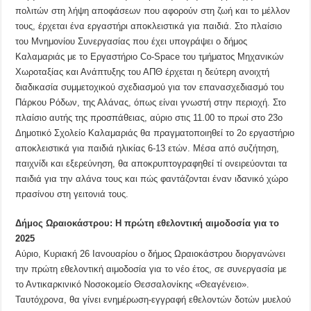
πολιτών στη λήψη αποφάσεων που αφορούν στη ζωή και το μέλλον
τους, έρχεται ένα εργαστήρι αποκλειστικά για παιδιά. Στο πλαίσιο
του Μνημονίου Συνεργασίας που έχει υπογράψει ο δήμος
Καλαμαριάς με το Εργαστήριο Co-Space του τμήματος Μηχανικών
Χωροταξίας και Ανάπτυξης του ΑΠΘ έρχεται η δεύτερη ανοιχτή
διαδικασία συμμετοχικού σχεδιασμού για τον επανασχεδιασμό του
Πάρκου Ρόδων, της Αλάνας, όπως είναι γνωστή στην περιοχή. Στο
πλαίσιο αυτής της προσπάθειας, αύριο στις 11.00 το πρωί στο 23ο
Δημοτικό Σχολείο Καλαμαριάς θα πραγματοποιηθεί το 2ο εργαστήριο
αποκλειστικά για παιδιά ηλικίας 6-13 ετών. Μέσα από συζήτηση,
παιχνίδι και εξερεύνηση, θα αποκρυπτογραφηθεί τί ονειρεύονται τα
παιδιά για την αλάνα τους και πώς φαντάζονται έναν ιδανικό χώρο
πρασίνου στη γειτονιά τους.
Δήμος Ωραιοκάστρου: Η πρώτη εθελοντική αιμοδοσία για το
2025
Αύριο, Κυριακή 26 Ιανουαρίου ο δήμος Ωραιοκάστρου διοργανώνει
την πρώτη εθελοντική αιμοδοσία για το νέο έτος, σε συνεργασία με
το Αντικαρκινικό Νοσοκομείο Θεσσαλονίκης «Θεαγένειο».
Ταυτόχρονα, θα γίνει ενημέρωση-εγγραφή εθελοντών δοτών μυελού