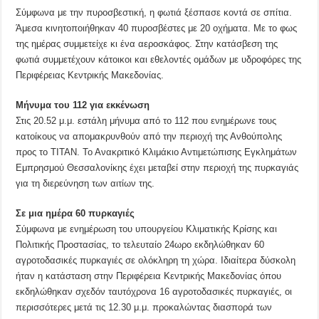
Σύμφωνα με την πυροσβεστική, η φωτιά ξέσπασε κοντά σε σπίτια.
Άμεσα κινητοποιήθηκαν 40 πυροσβέστες με 20 οχήματα. Με το φως
της ημέρας συμμετείχε κι ένα αεροσκάφος. Στην κατάσβεση της
φωτιά συμμετέχουν κάτοικοι και εθελοντές ομάδων με υδροφόρες της
Περιφέρειας Κεντρικής Μακεδονίας.
Μήνυμα του 112 για εκκένωση
Στις 20.52 μ.μ. εστάλη μήνυμα από το 112 που ενημέρωνε τους
κατοίκους να απομακρυνθούν από την περιοχή της Ανθούπολης
προς το ΤΙΤΑΝ. Το Ανακριτικό Κλιμάκιο Αντιμετώπισης Εγκλημάτων
Εμπρησμού Θεσσαλονίκης έχει μεταβεί στην περιοχή της πυρκαγιάς
για τη διερεύνηση των αιτίων της.
Σε μια ημέρα 60 πυρκαγιές
Σύμφωνα με ενημέρωση του υπουργείου Κλιματικής Κρίσης και
Πολιτικής Προστασίας, το τελευταίο 24ωρο εκδηλώθηκαν 60
αγροτοδασικές πυρκαγιές σε ολόκληρη τη χώρα. Ιδιαίτερα δύσκολη
ήταν η κατάσταση στην Περιφέρεια Κεντρικής Μακεδονίας όπου
εκδηλώθηκαν σχεδόν ταυτόχρονα 16 αγροτοδασικές πυρκαγιές, οι
περισσότερες μετά τις 12.30 μ.μ. προκαλώντας διασπορά των