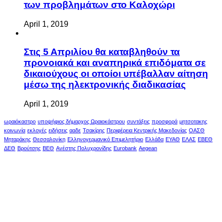
των προβλημάτων στο Καλοχώρι
April 1, 2019
Στις 5 Απριλίου θα καταβληθούν τα
προνοιακά και αναπηρικά επιδόματα σε
δικαιούχους οι οποίοι υπέβαλλαν αίτηση
μέσω της ηλεκτρονικής διαδικασίας
April 1, 2019
ωραιόκαστρο
υποψήφιος δήμαρχος Ωραιοκάστρου
συντάξεις
προσφορά
μητσοτακης
κοινωνία
εκλογές
ειδήσεις
ααδε
Τσακίρης
Περιφέρεια Κεντρικής Μακεδονίας
ΟΑΣΘ
Μηταράκης
Θεσσαλονίκη
Ελληνογερμανικό Επιμελητήριο
Ελλάδα
ΕΥΑΘ
ΕΛΑΣ
ΕΒΕΘ
ΔΕΘ
Βρούτσης
ΒΕΘ
Ανέστης Πολυχρονίδης
Eurobank
Aegean