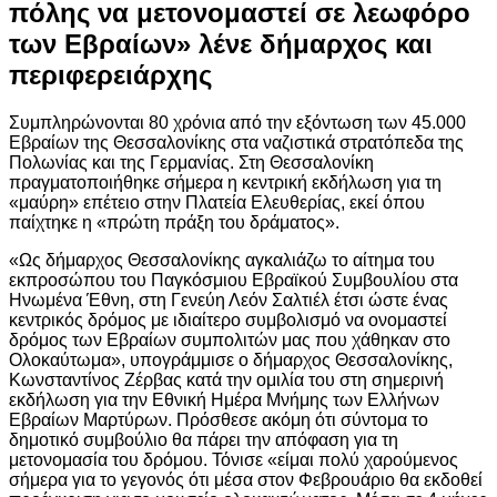
πόλης να μετονομαστεί σε λεωφόρο
των Εβραίων» λένε δήμαρχος και
περιφερειάρχης
Συμπληρώνονται 80 χρόνια από την εξόντωση των 45.000
Εβραίων της Θεσσαλονίκης στα ναζιστικά στρατόπεδα της
Πολωνίας και της Γερμανίας. Στη Θεσσαλονίκη
πραγματοποιήθηκε σήμερα η κεντρική εκδήλωση για τη
«μαύρη» επέτειο στην Πλατεία Ελευθερίας, εκεί όπου
παίχτηκε η «πρώτη πράξη του δράματος».
«Ως δήμαρχος Θεσσαλονίκης αγκαλιάζω το αίτημα του
εκπροσώπου του Παγκόσμιου Εβραϊκού Συμβουλίου στα
Ηνωμένα Έθνη, στη Γενεύη Λεόν Σαλτιέλ έτσι ώστε ένας
κεντρικός δρόμος με ιδιαίτερο συμβολισμό να ονομαστεί
δρόμος των Εβραίων συμπολιτών μας που χάθηκαν στο
Ολοκαύτωμα», υπογράμμισε ο δήμαρχος Θεσσαλονίκης,
Κωνσταντίνος Ζέρβας κατά την ομιλία του στη σημερινή
εκδήλωση για την Εθνική Ημέρα Μνήμης των Ελλήνων
Εβραίων Μαρτύρων. Πρόσθεσε ακόμη ότι σύντομα το
δημοτικό συμβούλιο θα πάρει την απόφαση για τη
μετονομασία του δρόμου. Τόνισε «είμαι πολύ χαρούμενος
σήμερα για το γεγονός ότι μέσα στον Φεβρουάριο θα εκδοθεί