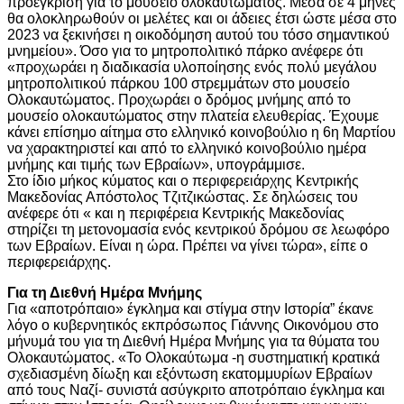
προέγκριση για το μουσείο ολοκαυτώματος. Μέσα σε 4 μήνες
θα ολοκληρωθούν οι μελέτες και οι άδειες έτσι ώστε μέσα στο
2023 να ξεκινήσει η οικοδόμηση αυτού του τόσο σημαντικού
μνημείου». Όσο για το μητροπολιτικό πάρκο ανέφερε ότι
«προχωράει η διαδικασία υλοποίησης ενός πολύ μεγάλου
μητροπολιτικού πάρκου 100 στρεμμάτων στο μουσείο
Ολοκαυτώματος. Προχωράει ο δρόμος μνήμης από το
μουσείο ολοκαυτώματος στην πλατεία ελευθερίας. Έχουμε
κάνει επίσημο αίτημα στο ελληνικό κοινοβούλιο η 6η Μαρτίου
να χαρακτηριστεί και από το ελληνικό κοινοβούλιο ημέρα
μνήμης και τιμής των Εβραίων», υπογράμμισε.
Στο ίδιο μήκος κύματος και ο περιφερειάρχης Κεντρικής
Μακεδονίας Απόστολος Τζιτζικώστας. Σε δηλώσεις του
ανέφερε ότι « και η περιφέρεια Κεντρικής Μακεδονίας
στηρίζει τη μετονομασία ενός κεντρικού δρόμου σε λεωφόρο
των Εβραίων. Είναι η ώρα. Πρέπει να γίνει τώρα», είπε ο
περιφερειάρχης.
Για τη Διεθνή Ημέρα Μνήμης
Για «αποτρόπαιο» έγκλημα και στίγμα στην Ιστορία” έκανε
λόγο ο κυβερνητικός εκπρόσωπος Γιάννης Οικονόμου στο
μήνυμά του για τη Διεθνή Ημέρα Μνήμης για τα θύματα του
Ολοκαυτώματος. «Το Ολοκαύτωμα -η συστηματική κρατικά
σχεδιασμένη δίωξη και εξόντωση εκατομμυρίων Εβραίων
από τους Ναζί- συνιστά ασύγκριτο αποτρόπαιο έγκλημα και