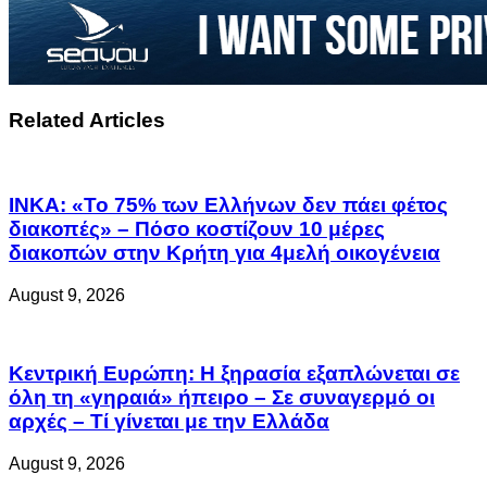
Related Articles
ΙΝΚΑ: «Το 75% των Ελλήνων δεν πάει φέτος
διακοπές» – Πόσο κοστίζουν 10 μέρες
διακοπών στην Κρήτη για 4μελή οικογένεια
August 9, 2026
Κεντρική Ευρώπη: Η ξηρασία εξαπλώνεται σε
όλη τη «γηραιά» ήπειρο – Σε συναγερμό οι
αρχές – Τί γίνεται με την Ελλάδα
August 9, 2026