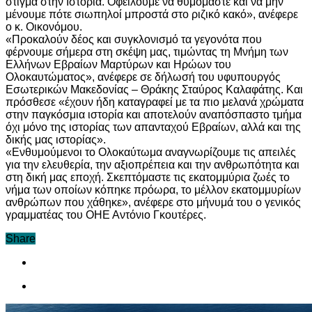
στίγμα στην Ιστορία. Οφείλουμε να θυμόμαστε και να μην
μένουμε πότε σιωπηλοί μπροστά στο ριζικό κακό», ανέφερε
ο κ. Οικονόμου.
«Προκαλούν δέος και συγκλονισμό τα γεγονότα που
φέρνουμε σήμερα στη σκέψη μας, τιμώντας τη Μνήμη των
Ελλήνων Εβραίων Μαρτύρων και Ηρώων του
Ολοκαυτώματος», ανέφερε σε δήλωσή του υφυπουργός
Εσωτερικών Μακεδονίας – Θράκης Σταύρος Καλαφάτης. Και
πρόσθεσε «έχουν ήδη καταγραφεί με τα πιο μελανά χρώματα
στην παγκόσμια ιστορία και αποτελούν αναπόσπαστο τμήμα
όχι μόνο της ιστορίας των απανταχού Εβραίων, αλλά και της
δικής μας ιστορίας».
«Ενθυμούμενοι το Ολοκαύτωμα αναγνωρίζουμε τις απειλές
για την ελευθερία, την αξιοπρέπεια και την ανθρωπότητα και
στη δική μας εποχή. Σκεπτόμαστε τις εκατομμύρια ζωές το
νήμα των οποίων κόπηκε πρόωρα, το μέλλον εκατομμυρίων
ανθρώπων που χάθηκε», ανέφερε στο μήνυμά του ο γενικός
γραμματέας του ΟΗΕ Αντόνιο Γκουτέρες.
Share