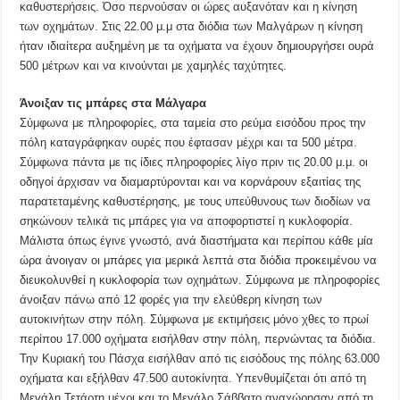
καθυστερήσεις. Όσο περνούσαν οι ώρες αυξανόταν και η κίνηση
των οχημάτων. Στις 22.00 μ.μ στα διόδια των Μαλγάρων η κίνηση
ήταν ιδιαίτερα αυξημένη με τα οχήματα να έχουν δημιουργήσει ουρά
500 μέτρων και να κινούνται με χαμηλές ταχύτητες.
Άνοιξαν τις μπάρες στα Μάλγαρα
Σύμφωνα με πληροφορίες, στα ταμεία στο ρεύμα εισόδου προς την
πόλη καταγράφηκαν ουρές που έφτασαν μέχρι και τα 500 μέτρα.
Σύμφωνα πάντα με τις ίδιες πληροφορίες λίγο πριν τις 20.00 μ.μ. οι
οδηγοί άρχισαν να διαμαρτύρονται και να κορνάρουν εξαιτίας της
παρατεταμένης καθυστέρησης, με τους υπεύθυνους των διοδίων να
σηκώνουν τελικά τις μπάρες για να αποφορτιστεί η κυκλοφορία.
Μάλιστα όπως έγινε γνωστό, ανά διαστήματα και περίπου κάθε μία
ώρα άνοιγαν οι μπάρες για μερικά λεπτά στα διόδια προκειμένου να
διευκολυνθεί η κυκλοφορία των οχημάτων. Σύμφωνα με πληροφορίες
άνοιξαν πάνω από 12 φορές για την ελεύθερη κίνηση των
αυτοκινήτων στην πόλη. Σύμφωνα με εκτιμήσεις μόνο χθες το πρωί
περίπου 17.000 οχήματα εισήλθαν στην πόλη, περνώντας τα διόδια.
Την Κυριακή του Πάσχα εισήλθαν από τις εισόδους της πόλης 63.000
οχήματα και εξήλθαν 47.500 αυτοκίνητα. Υπενθυμίζεται ότι από τη
Μεγάλη Τετάρτη μέχρι και το Μεγάλο Σάββατο αναχώρησαν από τη