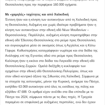
Θεσσαλονίκη προς την περιφέρεια 160.000 οχήματα.
Με «χαμηλές» ταχύτητες και από Χαλκιδική
Έντονη ήταν και η κίνηση των αυτοκινήτων από τη Χαλκιδική προς
τη Θεσσαλονίκη. Αυξημένη και χωρίς ιδιαίτερα προβλήματα ήταν η
κίνηση των αυτοκινήτων στην εθνική οδό Νέων Μουδανίων –
Θερσσαλονίκης. Παράλληλα, αυξημένη κίνηση παρατηρήθηκε στην
εθνική οδό Έδεσσας-Θεσσαλονίκης στο ρεύμα προς Θεσσαλονίκη
και συγκεκριμένα μέσα σε οικισμούς όπως η Αγχίαλος και η Κάτω
Γέφυρα. Καθυστερήσεις καταγράφηκαν νωρίτερα και στα διόδια της
Ανάληψης επί της Εγνατίας οδού στο ρεύμα προς Θεσσαλονίκη.
Καλύτερη ήταν η εικόνα στα διόδια του Λαγκαδά στην εθνική οδό
Θεσσαλονίκης-Σερρών. Ομαλά διεξήχθη η κυκλοφορία των
οχημάτων στην εθνική οδό Θεσσαλονίκης-Πολυγύρου, όπως και
στον οδικό κεντρικό άξονα της Σιθωνίας στη Χαλκιδική. Σύμφωνα με
τα στοιχεία της αστυνομίας, μόνον την Κυριακή, ανήμερα του Πάσχα,
εισήλθαν 63.069 αυτοκίνητα από όλες τις εισόδους της πόλης και
εξήλθαν 47.688. Οι αριθμοί είχαν ανέλθει στα ίδια επίπεδα με το
Πάσχα του 2024, σύμφωνα πάντα με τις ίδιες πηγές. Η Τροχαία
παραμένει σε επιφυλακή με αυξημένες περιπολίες, ενώ δεν έχουν