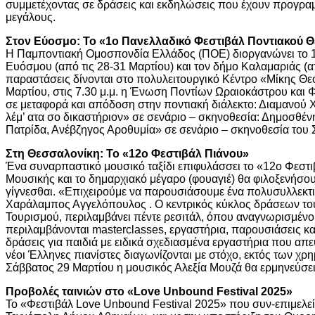
συμμετέχοντας σε δράσεις και εκδηλώσεις που έχουν προγραμ
μεγάλους.
Στον Εύοσμο: Το «1ο Πανελλαδικό Φεστιβάλ Ποντιακού 
Η Παμποντιακή Ομοσπονδία Ελλάδος (ΠΟΕ) διοργανώνει το 1
Ευόσμου (από τις 28-31 Μαρτίου) και τον δήμο Καλαμαριάς (απ
παραστάσεις δίνονται στο πολυλειτουργικό Κέντρο «Μίκης Θ
Μαρτίου, στις 7.30 μ.μ. η Ένωση Ποντίων Ωραιοκάστρου και 
σε μεταφορά και απόδοση στην ποντιακή διάλεκτο: Διαμανού
λέμ’ ατα σο δικαστήριον» σε σενάριο – σκηνοθεσία: Δημοσθέ
Πατρίδα, Ανέβζηγος Αροθυμία» σε σενάριο – σκηνοθεσία του Σί
Στη Θεσσαλονίκη: Το «12ο Φεστιβάλ Πιάνου»
Ένα συναρπαστικό μουσικό ταξίδι επιφυλάσσει το «12ο Φεστ
Μουσικής και το δημαρχιακό μέγαρο (φουαγιέ) θα φιλοξενήσο
γίγνεσθαι. «Επιχειρούμε να παρουσιάσουμε ένα πολυσυλλεκτ
Χαράλαμπος Αγγελόπουλος . Ο κεντρικός κύκλος δράσεων του 
Τουρισμού, περιλαμβάνει πέντε ρεσιτάλ, όπου αναγνωρισμένοι
περιλαμβάνονται masterclasses, εργαστήρια, παρουσιάσεις κα
δράσεις για παιδιά με ειδικά σχεδιασμένα εργαστήρια που απε
νέοι Έλληνες πιανίστες διαγωνίζονται με στόχο, εκτός των χ
Σάββατος 29 Μαρτίου η μουσικός Αλεξία Μουζά θα ερμηνεύσει έρ
Προβολές ταινιών στο «Love Unbound Festival 2025»
Το «Φεστιβάλ Love Unbound Festival 2025» που συν-επιμελείτα