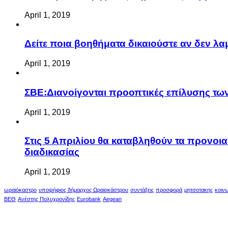
April 1, 2019
Δείτε ποια βοηθήματα δικαιούστε αν δεν λ
April 1, 2019
ΣΒΕ:Διανοίγονται προοπτικές επίλυσης τ
April 1, 2019
Στις 5 Απριλίου θα καταβληθούν τα προνοι
διαδικασίας
April 1, 2019
ωραιόκαστρο
υποψήφιος δήμαρχος Ωραιοκάστρου
συντάξεις
προσφορά
μητσοτακης
κοιν
ΒΕΘ
Ανέστης Πολυχρονίδης
Eurobank
Aegean