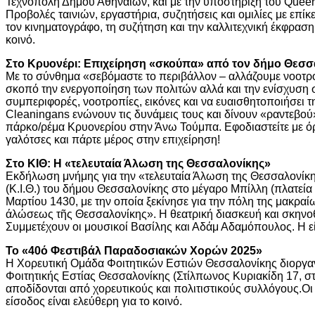
Τεχνόπολη Δήμου Αθηναίων, και με την υποστήριξη του Queer
Προβολές ταινιών, εργαστήρια, συζητήσεις και ομιλίες με επί
τον κινηματογράφο, τη συζήτηση και την καλλιτεχνική έκφραση
κοινό.
Στο Κρυονέρι: Επιχείρηση «σκούπα» από τον δήμο Θεσσ
Με το σύνθημα «σεβόμαστε το περιβάλλον – αλλάζουμε νοοτρο
σκοπό την ενεργοποίηση των πολιτών αλλά και την ενίσχυση 
συμπεριφορές, νοοτροπίες, εικόνες και να ευαισθητοποιήσει τη
Cleaningans ενώνουν τις δυνάμεις τους και δίνουν «ραντεβού
πάρκο/ρέμα Κρυονερίου στην Άνω Τούμπα. Εφοδιαστείτε με όρε
γαλότσες και πάρτε μέρος στην επιχείρηση!
Στο ΚΙΘ: Η «τελευταία Άλωση της Θεσσαλονίκης»
Εκδήλωση μνήμης για την «τελευταία Άλωση της Θεσσαλονίκης
(Κ.Ι.Θ.) του δήμου Θεσσαλονίκης στο μέγαρο Μπίλλη (πλατεί
Μαρτίου 1430, με την οποία ξεκίνησε για την πόλη της μακραί
άλώσεως τῆς Θεσσαλονίκης». Η θεατρική διασκευή και σκηνοθ
Συμμετέχουν οι μουσικοί Βασίλης και Αδάμ Αδαμόπουλος. Η εί
Το «40ό Φεστιβάλ Παραδοσιακών Χορών 2025»
Η Χορευτική Ομάδα Φοιτητικών Εστιών Θεσσαλονίκης διοργανώ
Φοιτητικής Εστίας Θεσσαλονίκης (Στίλπωνος Κυριακίδη 17, στ
αποδίδονται από χορευτικούς και πολιτιστικούς συλλόγους.Οι 
είσοδος είναι ελεύθερη για το κοινό.