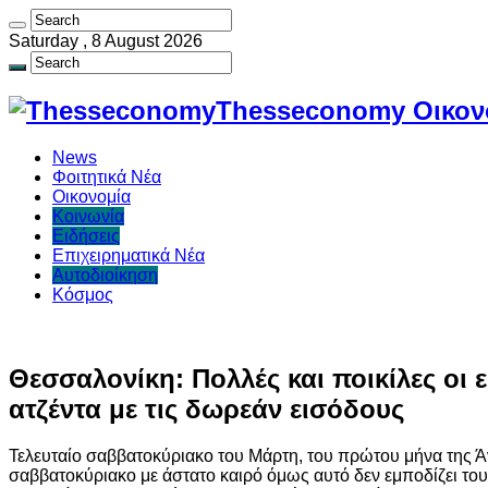
Saturday , 8 August 2026
Thesseconomy Οικονο
News
Φοιτητικά Νέα
Οικονομία
Κοινωνία
Ειδήσεις
Επιχειρηματικά Νέα
Αυτοδιοίκηση
Κόσμος
Θεσσαλονίκη: Πολλές και ποικίλες οι 
ατζέντα με τις δωρεάν εισόδους
Τελευταίο σαββατοκύριακο του Μάρτη, του πρώτου μήνα της Ά
σαββατοκύριακο με άστατο καιρό όμως αυτό δεν εμποδίζει το