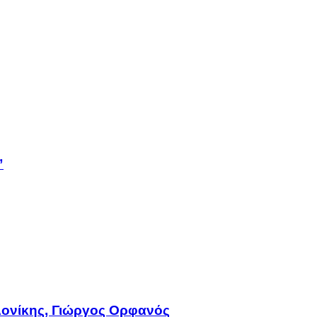
”
ονίκης, Γιώργος Ορφανός