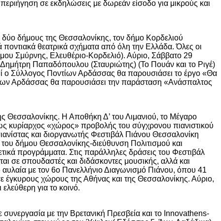
 περιήγηση σε εκδηλώσεις με δωρεάν είσοδο για μικρούς και
 δύο δήμους της Θεσσαλονίκης, τον δήμο Κορδελιού
ά ποντιακά θεατρικά σχήματα από όλη την Ελλάδα. Όλες οι
μου Σμύρνης, Ελευθέριο-Κορδελιό). Αύριο, Σάββατο 29
 Δημήτρη Παπαδόπουλου (Σταυριώτης) (Το Πουάν και το Ριγέ)
ωί ο Σύλλογος Ποντίων Αρδάσσας θα παρουσιάσει το έργο «Θα
οντίων Αρδάσσας θα παρουσιάσει την παράσταση «Ανάσπαλτος
ς Θεσσαλονίκης. Η Αποθήκη Δ’ του Λιμανιού, το Μέγαρο
ί ως κυρίαρχος «χώρος» προβολής του σύγχρονου πιανιστικού
πιανίστας και διοργανωτής Φεστιβάλ Πιάνου Θεσσαλονίκη
α του δήμου Θεσσαλονίκης-διεύθυνση Πολιτισμού και
θετικά προγράμματα. Στις παράλληλες δράσεις του Φεστιβάλ
ται σε σπουδαστές και διδάσκοντες μουσικής, αλλά και
ι» αυλαία με τον 6ο Πανελλήνιο Διαγωνισμό Πιάνου, όπου 41
σε έγκυρους χώρους της Αθήνας και της Θεσσαλονίκης. Αύριο,
 ελεύθερη για το κοινό.
ε συνεργασία με την Βρετανική Πρεσβεία και το Innovathens-