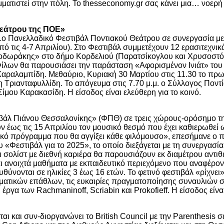
ματιστεί στην πόλη. Το thesseconomy.gr σας κάνει μια… νοερή
Θεάτρου της ΠΟΕ»
ο Πανελλαδικό Φεστιβάλ Ποντιακού Θεάτρου σε συνεργασία με
ό τις 4-7 Απριλίου). Στο Φεστιβάλ συμμετέχουν 12 ερασιτεχνικ
εοδωράκης» στο δήμο Κορδελιού (Παρατσίκογλου και Χρυσοστό
Φίλων θα παρουσιάσει την παράσταση «Αφορισμένον Ινιάτ» του
 Χαραλαμπίδη. Μεθαύριο, Κυριακή 30 Μαρτίου στις 11.30 το πρ
νη Τριανταφυλλίδη. Το απόγευμα στις 7.70 μ.μ. ο Σύλλογος Π
μου Καρακασίδη. Η είσοδος είναι ελεύθερη για το κοινό.
ιβάλ Πιάνου Θεσσαλονίκης» (ΦΠΘ) σε τρεις χώρους-ορόσημο τη
υν έως τις 15 Απριλίου τον μουσικό θεσμό που έχει καθιερωθε
ικό πρόγραμμα που θα αγγίξει κάθε φιλόμουσο», επεσήμανε ο 
«Φεστιβάλ για το 2025», το οποίο διεξάγεται με τη συνεργασί
 σολίστ με διεθνή καριέρα θα παρουσιάζουν εκ διαμέτρου αντι
ι ανοιχτά μαθήματα με εκπαιδευτικό περιεχόμενο που αναφέρον
υθύνονται σε ηλικίες 3 έως 16 ετών. Το φετινό φεστιβάλ «ρίχνε
ρηματικών επάθλων, τις ευκαιρίες πραγματοποίησης συναυλιών 
γα των Rachmaninoff, Scriabin και Prokofieff. Η είσοδος είναι
ι και συν-διοργανώνει το British Council με την Parenthesis σ