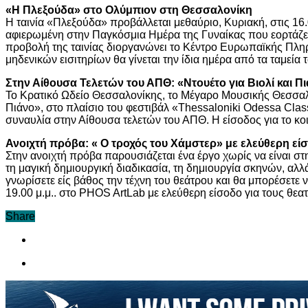
«Η Πλεξούδα» στο Ολύμπιον στη Θεσσαλονίκη
Η ταινία «Πλεξούδα» προβάλλεται μεθαύριο, Κυριακή, στις 16
αφιερωμένη στην Παγκόσμια Ημέρα της Γυναίκας που εορτάζετ
προβολή της ταινίας διοργανώνει το Κέντρο Ευρωπαϊκής Πλη
μηδενικών εισιτηρίων θα γίνεται την ίδια ημέρα από τα ταμεί
Στην Αίθουσα Τελετών του ΑΠΘ: «Ντουέτο για Βιολί και Π
Το Κρατικό Ωδείο Θεσσαλονίκης, το Μέγαρο Μουσικής Θεσσαλο
Πιάνο», στο πλαίσιο του φεστιβάλ «Thessaloniki Odessa Class
συναυλία στην Αίθουσα τελετών του ΑΠΘ. Η είσοδος για το κοι
Ανοιχτή πρόβα: « Ο τροχός του Χάμστερ» με ελεύθερη ε
Στην ανοιχτή πρόβα παρουσιάζεται ένα έργο χωρίς να είναι στ
τη μαγική δημιουργική διαδικασία, τη δημιουργία σκηνών, αλ
γνωρίσετε είς βάθος την τέχνη του θεάτρου και θα μπορέσετε 
19.00 μ.μ.. στο PHOS ArtLab με ελεύθερη είσοδο για τους θεα
Share