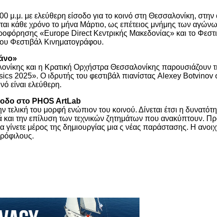
.00 μ.μ. με ελεύθερη είσοδο για το κοινό στη Θεσσαλονίκη, στ
αι κάθε χρόνο το μήνα Μάρτιο, ως επέτειος μνήμης των αγώνων
ροφόρησης «Europe Direct Κεντρικής Μακεδονίας» και το Φεσ
α του Φεστιβάλ Κινηματογράφου.
ιάνο»
νίκης και η Κρατική Ορχήστρα Θεσσαλονίκης παρουσιάζουν την 
ics 2025». Ο ιδρυτής του φεστιβάλ πιανίστας Alexey Botvinov σ
νό είναι ελεύθερη.
ίσοδο στο PHOS ArtLab
ην τελική του μορφή ενώπιον του κοινού. Δίνεται έτσι η δυνατ
λά και την επίλυση των τεχνικών ζητημάτων που ανακύπτουν. Πρ
να γίνετε μέρος της δημιουργίας μια ς νέας παράστασης. Η ανοι
τρόφιλους.