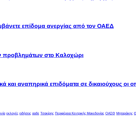
αμβάνετε επίδομα ανεργίας από τον ΟΑΕΔ
ων προβλημάτων στο Καλοχώρι
ακά και αναπηρικά επιδόματα σε δικαιούχους οι 
ωνία
εκλογές
ειδήσεις
ααδε
Τσακίρης
Περιφέρεια Κεντρικής Μακεδονίας
ΟΑΣΘ
Μηταράκης
Θ