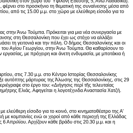
εσσαλονίκη στον χώρο του Ύψιλον( Εδέσσης 5, Άνω Λαδάδικα).
ού, φέρνει στο προσκήνιο τη θεματική της συναίνεσης μέσα από
ου, από τις 15.00 μ.μ. στο χώρο με ελεύθερη είσοδο για το
ς στην Άνω Τούμπα. Πρόκειται για μια νέα συνεργασία με
ανσης στη Θεσσαλονίκη που έχει ως στόχο να αλλάξει
ιάσει τη γειτονιά και την πόλη. Ο δήμος Θεσσαλονίκης και οι
ι του Αγίου Γεωργίου, στην Άνω Τούμπα. Θα καθαρίσουν το
εργασίας, με πρόχειρη και άνετη ενδυμασία, με μποτάκια ή
ίου, στις 7.30 μ.μ. στο Κέντρο Ιστορίας Θεσσαλονίκης
ξε αυτόπτης μάρτυρας της Άλωσης της Θεσσαλονίκης, στις 29
ριέγραψε στο έργο του: «Διήγησις περί τῆς τελευταίας
μήτρης Ελιάς. Αφηγείται η λογοτέχνιδα Αναστασία Χατζή.
ελεύθερη είσοδο για το κοινό, στο κινηματοθέατρο της Α’
κή με κομπανίες ενώ οι χοροί από κάθε περιοχή της Ελλάδας
6 Απριλίου. Αρχίζουν κάθε βράδυ στις 20.30 μ.μ. και η