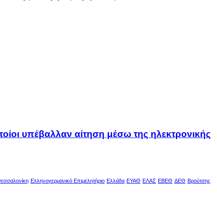
οποίοι υπέβαλλαν αίτηση μέσω της ηλεκτρονικής
εσσαλονίκη
Ελληνογερμανικό Επιμελητήριο
Ελλάδα
ΕΥΑΘ
ΕΛΑΣ
ΕΒΕΘ
ΔΕΘ
Βρούτσης