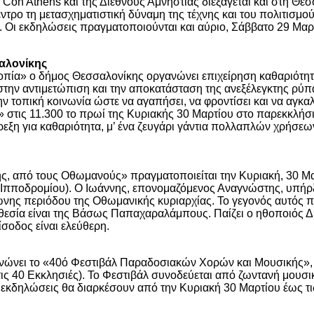
 Con Athens και της Διεθνούς Αμνηστίας διεξάγεται και στη Θ
κεντρο τη μετασχηματιστική δύναμη της τέχνης και του πολιτισμ
. Οι εκδηλώσεις πραγματοποιούνται και αύριο, Σάββατο 29 Μαρτί
αλονίκης
πία» ο δήμος Θεσσαλονίκης οργανώνει επιχείρηση καθαριότητα
στην αντιμετώπιση και την αποκατάσταση της ανεξέλεγκτης ρύπ
ν τοπική κοινωνία ώστε να αγαπήσει, να φροντίσει και να αγκαλ
» στις 11.300 το πρωί της Κυριακής 30 Μαρτίου στο παρεκκλήσ
ξη για καθαριότητα, μ’ ένα ζευγάρι γάντια πολλαπλών χρήσεων 
, από τους Οθωμανούς» πραγματοποιείται την Κυριακή, 30 Μαρτ
α Ιπποδρομίου). Ο Ιωάννης, επονομαζόμενος Αναγνώστης, υπήρ
ωνης περιόδου της Οθωμανικής κυριαρχίας. Το γεγονός αυτός πε
εσία είναι της Βάσως Παπαχαραλάμπους. Παίζει ο ηθοποιός Δη
σοδος είναι ελεύθερη.
νει το «40ό Φεστιβάλ Παραδοσιακών Χορών και Μουσικής», με 
ις 40 Εκκλησιές). Το Φεστιβάλ συνοδεύεται από ζωντανή μουσι
εκδηλώσεις θα διαρκέσουν από την Κυριακή 30 Μαρτίου έως τις 