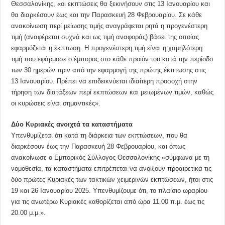
Θεσσαλονίκης, «οι εκπτώσεις θα ξεκινήσουν στις 13 Ιανουαρίου και
θα διαρκέσουν έως και την Παρασκευή 28 Φεβρουαρίου. Σε κάθε
ανακοίνωση περί μείωσης τιμής αναγράφεται ρητά η προγενέστερη
τιμή (αναφέρεται συχνά και ως τιμή αναφοράς) βάσει της οποίας
εφαρμόζεται η έκπτωση. Η προγενέστερη τιμή είναι η χαμηλότερη
τιμή που εφάρμοσε ο έμπορος στο κάθε προϊόν του κατά την περίοδο
των 30 ημερών πριν από την εφαρμογή της πρώτης έκπτωσης στις
13 Ιανουαρίου. Πρέπει να επιδεικνύεται ιδιαίτερη προσοχή στην
τήρηση των διατάξεων περί εκπτώσεων και μειωμένων τιμών, καθώς
οι κυρώσεις είναι σημαντικές».
Δύο Κυριακές ανοιχτά τα καταστήματα
Υπενθυμίζεται ότι κατά τη διάρκεια των εκπτώσεων, που θα
διαρκέσουν έως την Παρασκευή 28 Φεβρουαρίου, και όπως
ανακοίνωσε ο Εμπορικός Σύλλογος Θεσσαλονίκης «σύμφωνα με τη
νομοθεσία, τα καταστήματα επιτρέπεται να ανοίξουν προαιρετικά τις
δύο πρώτες Κυριακές των τακτικών χειμερινών εκπτώσεων, ήτοι στις
19 και 26 Ιανουαρίου 2025. Υπενθυμίζουμε ότι, το πλαίσιο ωραρίου
για τις ανωτέρω Κυριακές καθορίζεται από ώρα 11.00 π.μ. έως τις
20.00 μ.μ.».