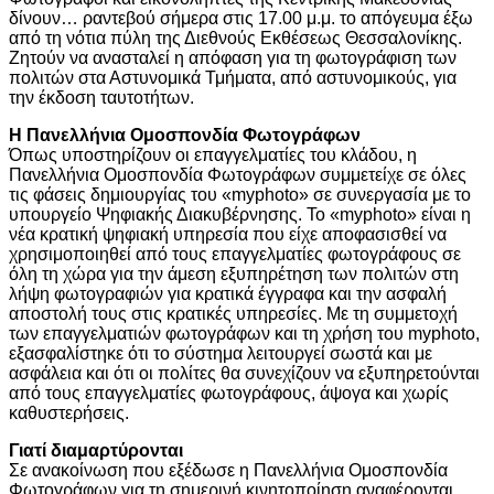
δίνουν… ραντεβού σήμερα στις 17.00 μ.μ. το απόγευμα έξω
από τη νότια πύλη της Διεθνούς Εκθέσεως Θεσσαλονίκης.
Ζητούν να ανασταλεί η απόφαση για τη φωτογράφιση των
πολιτών στα Αστυνομικά Τμήματα, από αστυνομικούς, για
την έκδοση ταυτοτήτων.
Η Πανελλήνια Ομοσπονδία Φωτογράφων
Όπως υποστηρίζουν οι επαγγελματίες του κλάδου, η
Πανελλήνια Ομοσπονδία Φωτογράφων συμμετείχε σε όλες
τις φάσεις δημιουργίας του «myphoto» σε συνεργασία με το
υπουργείο Ψηφιακής Διακυβέρνησης. Το «myphoto» είναι η
νέα κρατική ψηφιακή υπηρεσία που είχε αποφασισθεί να
χρησιμοποιηθεί από τους επαγγελματίες φωτογράφους σε
όλη τη χώρα για την άμεση εξυπηρέτηση των πολιτών στη
λήψη φωτογραφιών για κρατικά έγγραφα και την ασφαλή
αποστολή τους στις κρατικές υπηρεσίες. Με τη συμμετοχή
των επαγγελματιών φωτογράφων και τη χρήση του myphoto,
εξασφαλίστηκε ότι το σύστημα λειτουργεί σωστά και με
ασφάλεια και ότι οι πολίτες θα συνεχίζουν να εξυπηρετούνται
από τους επαγγελματίες φωτογράφους, άψογα και χωρίς
καθυστερήσεις.
Γιατί διαμαρτύρονται
Σε ανακοίνωση που εξέδωσε η Πανελλήνια Ομοσπονδία
Φωτογράφων για τη σημερινή κινητοποίηση αναφέρονται,