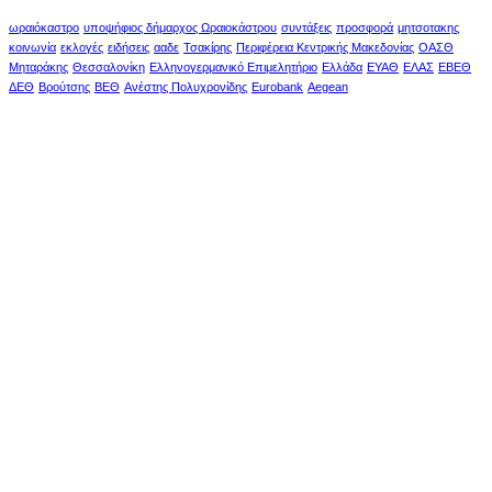
ωραιόκαστρο
υποψήφιος δήμαρχος Ωραιοκάστρου
συντάξεις
προσφορά
μητσοτακης
κοινωνία
εκλογές
ειδήσεις
ααδε
Τσακίρης
Περιφέρεια Κεντρικής Μακεδονίας
ΟΑΣΘ
Μηταράκης
Θεσσαλονίκη
Ελληνογερμανικό Επιμελητήριο
Ελλάδα
ΕΥΑΘ
ΕΛΑΣ
ΕΒΕΘ
ΔΕΘ
Βρούτσης
ΒΕΘ
Ανέστης Πολυχρονίδης
Eurobank
Aegean