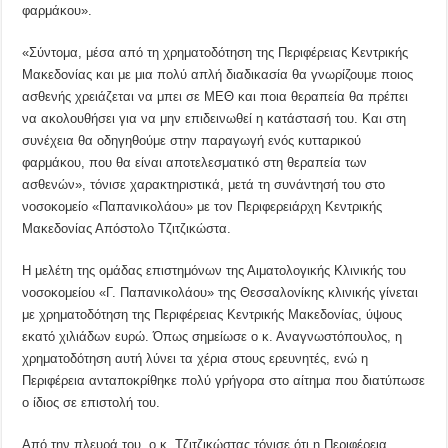
φαρμάκου».
«Σύντομα, μέσα από τη χρηματοδότηση της Περιφέρειας Κεντρικής
Μακεδονίας και με μια πολύ απλή διαδικασία θα γνωρίζουμε ποιος
ασθενής χρειάζεται να μπει σε ΜΕΘ και ποια θεραπεία θα πρέπει
να ακολουθήσει για να μην επιδεινωθεί η κατάστασή του. Και στη
συνέχεια θα οδηγηθούμε στην παραγωγή ενός κυτταρικού
φαρμάκου, που θα είναι αποτελεσματικό στη θεραπεία των
ασθενών», τόνισε χαρακτηριστικά, μετά τη συνάντησή του στο
νοσοκομείο «Παπανικολάου» με τον Περιφερειάρχη Κεντρικής
Μακεδονίας Απόστολο Τζιτζικώστα.
Η μελέτη της ομάδας επιστημόνων της Αιματολογικής Κλινικής του
νοσοκομείου «Γ. Παπανικολάου» της Θεσσαλονίκης κλινικής γίνεται
με χρηματοδότηση της Περιφέρειας Κεντρικής Μακεδονίας, ύψους
εκατό χιλιάδων ευρώ. Όπως σημείωσε ο κ. Αναγνωστόπουλος, η
χρηματοδότηση αυτή λύνει τα χέρια στους ερευνητές, ενώ η
Περιφέρεια ανταποκρίθηκε πολύ γρήγορα στο αίτημα που διατύπωσε
ο ίδιος σε επιστολή του.
Από την πλευρά του, ο κ. Τζιτζικώστας τόνισε ότι η Περιφέρεια