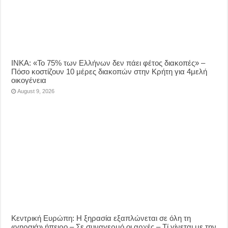
ΙΝΚΑ: «Το 75% των Ελλήνων δεν πάει φέτος διακοπές» –
Πόσο κοστίζουν 10 μέρες διακοπών στην Κρήτη για 4μελή
οικογένεια
August 9, 2026
Κεντρική Ευρώπη: Η ξηρασία εξαπλώνεται σε όλη τη
«γηραιά» ήπειρο – Σε συναγερμό οι αρχές – Τί γίνεται με την