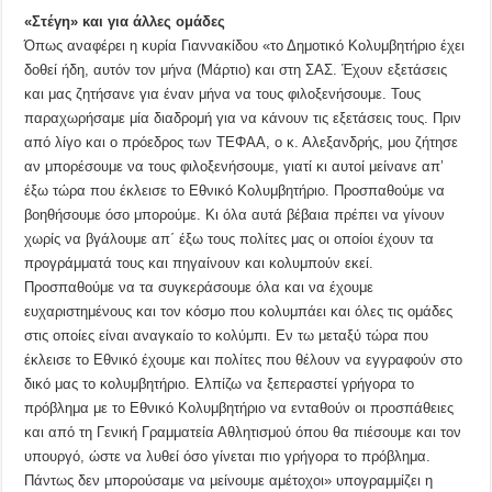
«Στέγη» και για άλλες ομάδες
Όπως αναφέρει η κυρία Γιαννακίδου «το Δημοτικό Κολυμβητήριο έχει
δοθεί ήδη, αυτόν τον μήνα (Μάρτιο) και στη ΣΑΣ. Έχουν εξετάσεις
και μας ζητήσανε για έναν μήνα να τους φιλοξενήσουμε. Τους
παραχωρήσαμε μία διαδρομή για να κάνουν τις εξετάσεις τους. Πριν
από λίγο και ο πρόεδρος των ΤΕΦΑΑ, ο κ. Αλεξανδρής, μου ζήτησε
αν μπορέσουμε να τους φιλοξενήσουμε, γιατί κι αυτοί μείνανε απ’
έξω τώρα που έκλεισε το Εθνικό Κολυμβητήριο. Προσπαθούμε να
βοηθήσουμε όσο μπορούμε. Κι όλα αυτά βέβαια πρέπει να γίνουν
χωρίς να βγάλουμε απ΄ έξω τους πολίτες μας οι οποίοι έχουν τα
προγράμματά τους και πηγαίνουν και κολυμπούν εκεί.
Προσπαθούμε να τα συγκεράσουμε όλα και να έχουμε
ευχαριστημένους και τον κόσμο που κολυμπάει και όλες τις ομάδες
στις οποίες είναι αναγκαίο το κολύμπι. Εν τω μεταξύ τώρα που
έκλεισε το Εθνικό έχουμε και πολίτες που θέλουν να εγγραφούν στο
δικό μας το κολυμβητήριο. Ελπίζω να ξεπεραστεί γρήγορα το
πρόβλημα με το Εθνικό Κολυμβητήριο να ενταθούν οι προσπάθειες
και από τη Γενική Γραμματεία Αθλητισμού όπου θα πιέσουμε και τον
υπουργό, ώστε να λυθεί όσο γίνεται πιο γρήγορα το πρόβλημα.
Πάντως δεν μπορούσαμε να μείνουμε αμέτοχοι» υπογραμμίζει η