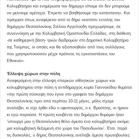
Κολυμβητήριο και ενημέρωσα τον δήμαρχο είπαμε ότι δεν μπορούμε
να μείνουμε αμέτοχοι. Έπρεπε να βοηθήσουμε την κατάσταση». Και
πράγματι όπως αναφέρεται από το δήμο «κατόπιν εντολής του
δημάρχου Θεσσαλονίκης Στέλιου Αγγελούδη προχωρήσαμε, σε
συνεννόηση με την Κολυμβητική Ομοσπονδία Ελλάδας, στη διάθεση
-σε καθημερινή βάση- τριών διαδρομών στο Δημοτικό Κολυμβητήριο
της Τούμπας, οι οποίες και θα αξιοποιηθούν από τους συλλόγους
που χρησιμοποιούσαν μέχρι πρότινος τις εγκαταστάσεις του
Εθνικού».
Έλλειψη χώρων στην πόλη
Αναφερόμενη στην έλλειψη επαρκών αθλητικών χώρων και
κολυμβητηρίου στην πόλη η αντιδήμαρχος κυρία Γιαννακίδου θυμάται
«την πρώτη σύσκεψη που έγινε στο γραφείο του δημάρχου
Θεσσαλονίκης πριν από περίπου 10-11 μήνες, μόλις είχαμε
αναλάβει, κι είχε έρθει εδώ ο υφυπουργός, ο κ. Βρούτσης, κι ήμουν
κι εγώ παρούσα. Η πρώτη κουβέντα του δημάρχου θυμάμαι ήταν
‘υπουργέ μου η Θεσσαλονίκη θέλει άμεσα ένα κολυμβητήριο ακόμα,
μια κολυμβητική δεξαμενή στο χώρο του Ποσειδωνίου’. Έτσι, παρά
τις δυσκολίες, ο δήμος Θεσσαλονίκης ανέλαβε άμεσα πρωτοβουλίες