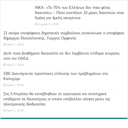
ΙΝΚΑ: «Το 75% των Ελλήνων δεν πάει φέτος
διακοπές» – Πόσο κοστίζουν 10 μέρες διακοπών στην
Κρήτη για 4μελή οικογένεια
August 9, 2026
21 ακόμα υποψήφιους δημοτικούς συμβούλους ανακοίνωσε ο υποψήφιος
δήμαρχος Θεσσαλονίκης, Γιώργος Ορφανός
April 1, 2019
Δείτε ποια βοηθήματα δικαιούστε αν δεν λαμβάνετε επίδομα ανεργίας
από τον ΟΑΕΔ
April 1, 2019
ΣΒΕ:Διανοίγονται προοπτικές επίλυσης των προβλημάτων στο
Καλοχώρι
April 1, 2019
Στις 5 Απριλίου θα καταβληθούν τα προνοιακά και αναπηρικά
επιδόματα σε δικαιούχους οι οποίοι υπέβαλλαν αίτηση μέσω της
ηλεκτρονικής διαδικασίας
April 1, 2019