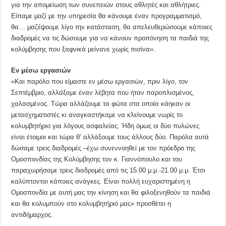
για την απομείωση των συνεπειών στους αθλητές και αθλήτριες.
Είπαμε μαζί με την υπηρεσία θα κάνουμε έναν προγραμματισμό,
θα… μαζέψουμε λίγο την κατάσταση, θα απελευθερώσουμε κάποιες
διαδρομές να τις δώσουμε για να κάνουν προπόνηση τα παιδιά της
κολύμβησης που ξαφνικά μείνανε χωρίς πισίνα».
Εν μέσω εργασιών
«Και παρόλο που είμαστε εν μέσω εργασιών, πριν λίγο, τον
Σεπτέμβριο, αλλάξαμε έναν λέβητα που ήταν παροπλισμένος,
χαλασμένος. Τώρα αλλάζουμε τα φώτα στα οποία κάηκαν οι
μετασχηματιστές κι αναγκαστήκαμε να κλείνουμε νωρίς το
κολυμβητήριο για λόγους ασφαλείας. Ήδη όμως οι δύο πυλώνες
είναι έτοιμοι και τώρα θ’ αλλάξουμε τους άλλους δύο. Παρόλα αυτά
δώσαμε τρεις διαδρομές –έχω συνεννοηθεί με τον πρόεδρο της
Ομοσπονδίας της Κολύμβησης τον κ. Γιαννόπουλο και του
παραχωρήσαμε τρεις διαδρομές από τις 15.00 μ.μ.-21.00 μ.μ. Έτσι
καλύπτονται κάποιες ανάγκες. Είναι πολλή ευχαριστημένη η
Ομοσπονδία με αυτή μας την κίνηση και θα φιλοξενηθούν τα παιδιά
και θα κολυμπούν στο κολυμβητήριό μας» προσθέτει η
αντιδήμαρχος.