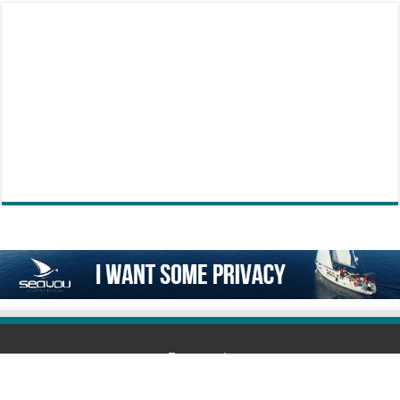
Επικοινωνία
6978292239