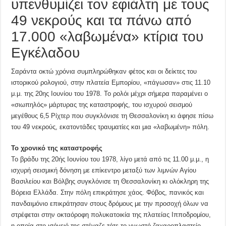
υπενθυμίζει τον εφιάλτη με τους
49 νεκρούς και τα πάνω από
17.000 «λαβωμένα» κτίρια του
Εγκέλαδου
Σαράντα οκτώ χρόνια συμπληρώθηκαν φέτος και οι δείκτες του
ιστορικού ρολογιού, στην πλατεία Εμπορίου, «πάγωσαν» στις 11.10
μ.μ. της 20ης Ιουνίου του 1978. Το ρολόι μέχρι σήμερα παραμένει ο
«σιωπηλός» μάρτυρας της καταστροφής, του ισχυρού σεισμού
μεγέθους 6,5 Ρίχτερ που συγκλόνισε τη Θεσσαλονίκη κι άφησε πίσω
του 49 νεκρούς, εκατοντάδες τραυματίες και μια «λαβωμένη» πόλη.
Το χρονικό της καταστροφής
Το βράδυ της 20ής Ιουνίου του 1978, λίγο μετά από τις 11.00 μ.μ., η
ισχυρή σεισμική δόνηση με επίκεντρο μεταξύ των λιμνών Αγίου
Βασιλείου και Βόλβης συγκλόνισε τη Θεσσαλονίκη κι ολόκληρη της
Βόρεια Ελλάδα. Στην πόλη επικράτησε χάος. Φόβος, πανικός και
πανδαιμόνιο επικράτησαν στους δρόμους με την προσοχή όλων να
στρέφεται στην οκταόροφη πολυκατοικία της πλατείας Ιπποδρομίου,
η οποία στο ισόγειό της στέγαζε τότε το γνωστό ζαχαροπλαστείο