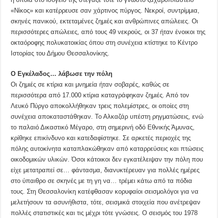
«Νίκος» και κατέρρευσε σαν χάρτινος πύργος. Νεκροί, συντρίμμια,
σκηνές πανικού, εκτεταμένες ζημιές και ανθρώπινες απώλειες. Οι
περισσότερες απώλειες, από τους 49 νεκρούς, οι 37 ήταν ένοικοι της
οκταόροφης πολυκατοικίας όπου στη συνέχεια κτίστηκε το Κέντρο
Ιστορίας του Δήμου Θεσσαλονίκης.
Ο Εγκέλαδος… λάβωσε την πόλη
Οι ζημιές σε κτίρια και μνημεία ήταν σοβαρές, καθώς σε
περισσότερα από 17.000 κτίρια καταγράφηκαν ζημιές. Από τον
Λευκό Πύργο αποκολλήθηκαν τρεις πολεμίστρες, οι οποίες στη
συνέχεια αποκαταστάθηκαν. Το Αλκαζάρ υπέστη ρηγματώσεις, ενώ
το παλαιό Δικαστικό Μέγαρο, στη σημερινή οδό Εθνικής Άμυνας,
κρίθηκε επικίνδυνο και κατεδαφίστηκε. Σε αρκετές περιοχές της
πόλης αυτοκίνητα καταπλακώθηκαν από καταρρεύσεις και πτώσεις
οικοδομικών υλικών. Όσοι κάτοικοι δεν εγκατέλειψαν την πόλη που
είχε μετατραπεί σε… φάντασμα, διανυκτέρευαν για πολλές ημέρες
στο ύπαιθρο σε σκηνές με τη γη να… τρέμει κάτω από τα πόδια
τους. Στη Θεσσαλονίκη κατέφθασαν κορυφαίοι σεισμολόγοι για να
μελετήσουν τα ασυνήθιστα, τότε, σεισμικά στοιχεία που ανέτρεψαν
πολλές στατιστικές και τις μέχρι τότε γνώσεις. Ο σεισμός του 1978