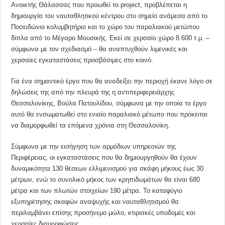
Ανοικτής Θάλασσας που προωθεί το project, προβλέπεται η
δημιουργία του ναυταθλητικού κέντρου στο σημείο ανάμεσα από το
Ποσειδώνιο κολυμβητήριο και το χώρο του παραλιακού μετώπου
δίπλα από το Μέγαρο Μουσικής. Εκεί σε χερσαίο χώρο 8.600 τ.μ. –
σύμφωνα με τον σχεδιασμό – θα αναπτυχθούν λιμενικές και
χερσαίες εγκαταστάσεις προσβάσιμες στο κοινό.
Για ένα σημαντικό έργο που θα αναδείξει την περιοχή έκανε λόγο σε
δηλώσεις της από την πλευρά της η αντιπεριφερειάρχης
Θεσσαλονίκης, Βούλα Πατουλίδου, σύμφωνα με την οποία το έργο
αυτό θα ενσωματωθεί στο ενιαίο παραλιακό μέτωπο που πρόκειται
να διαμορφωθεί τα επόμενα χρόνια στη Θεσσαλονίκη.
Σύμφωνα με την εισήγηση των αρμόδιων υπηρεσιών της
Περιφέρειας, οι εγκαταστάσεις που θα δημιουργηθούν θα έχουν
δυναμικότητα 130 θέσεων ελλιμενισμού για σκάφη μήκους έως 30
μέτρων, ενώ το συνολικό μήκος των κρηπιδωμάτων θα είναι 680
μέτρα και των πλωτών στοιχείων 190 μέτρα. Το καταφύγιο
εξυπηρέτησης σκαφών αναψυχής και ναυταθλητισμού θα
περιλαμβάνει επίσης προσήνεμο μώλο, κτιριακές υποδομές και
χερσαίες διαμορφώσεις.