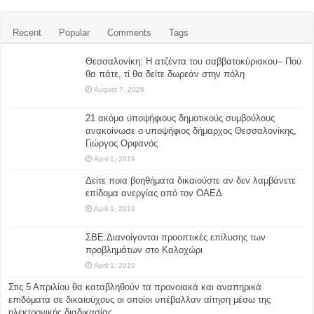
Recent
Popular
Comments
Tags
Θεσσαλονίκη: Η ατζέντα του σαββατοκύριακου– Πού
θα πάτε, τί θα δείτε δωρεάν στην πόλη
August 7, 2026
21 ακόμα υποψήφιους δημοτικούς συμβούλους
ανακοίνωσε ο υποψήφιος δήμαρχος Θεσσαλονίκης,
Γιώργος Ορφανός
April 1, 2019
Δείτε ποια βοηθήματα δικαιούστε αν δεν λαμβάνετε
επίδομα ανεργίας από τον ΟΑΕΔ
April 1, 2019
ΣΒΕ:Διανοίγονται προοπτικές επίλυσης των
προβλημάτων στο Καλοχώρι
April 1, 2019
Στις 5 Απριλίου θα καταβληθούν τα προνοιακά και αναπηρικά
επιδόματα σε δικαιούχους οι οποίοι υπέβαλλαν αίτηση μέσω της
ηλεκτρονικής διαδικασίας