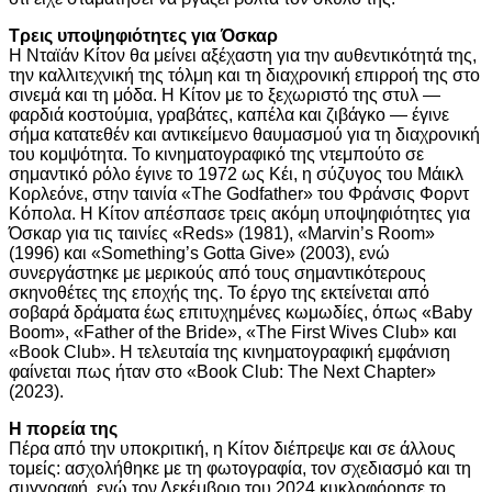
Τρεις υποψηφιότητες για Όσκαρ
Η Νταϊάν Κίτον θα μείνει αξέχαστη για την αυθεντικότητά της,
την καλλιτεχνική της τόλμη και τη διαχρονική επιρροή της στο
σινεμά και τη μόδα. Η Κίτον με το ξεχωριστό της στυλ —
φαρδιά κοστούμια, γραβάτες, καπέλα και ζιβάγκο — έγινε
σήμα κατατεθέν και αντικείμενο θαυμασμού για τη διαχρονική
του κομψότητα. Το κινηματογραφικό της ντεμπούτο σε
σημαντικό ρόλο έγινε το 1972 ως Κέι, η σύζυγος του Μάικλ
Κορλεόνε, στην ταινία «The Godfather» του Φράνσις Φορντ
Κόπολα. Η Κίτον απέσπασε τρεις ακόμη υποψηφιότητες για
Όσκαρ για τις ταινίες «Reds» (1981), «Marvin’s Room»
(1996) και «Something’s Gotta Give» (2003), ενώ
συνεργάστηκε με μερικούς από τους σημαντικότερους
σκηνοθέτες της εποχής της. Το έργο της εκτείνεται από
σοβαρά δράματα έως επιτυχημένες κωμωδίες, όπως «Baby
Boom», «Father of the Bride», «The First Wives Club» και
«Book Club». Η τελευταία της κινηματογραφική εμφάνιση
φαίνεται πως ήταν στο «Book Club: The Next Chapter»
(2023).
Η πορεία της
Πέρα από την υποκριτική, η Κίτον διέπρεψε και σε άλλους
τομείς: ασχολήθηκε με τη φωτογραφία, τον σχεδιασμό και τη
συγγραφή, ενώ τον Δεκέμβριο του 2024 κυκλοφόρησε το