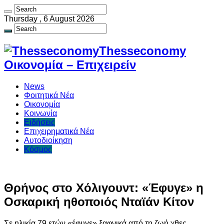
Thursday , 6 August 2026
Thesseconomy
Οικονομία – Επιχειρείν
News
Φοιτητικά Νέα
Οικονομία
Κοινωνία
Ειδήσεις
Επιχειρηματικά Νέα
Αυτοδιοίκηση
Κόσμος
Θρήνος στο Χόλιγουντ: «Έφυγε» η
Οσκαρική ηθοποιός Νταϊάν Κίτον
Σε ηλικία 79 ετών «έφυγε» ξαφνικά από τη ζωή χθες,