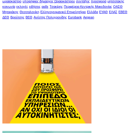
ωραιόκαστρο
υποψήφιος δήμαρχος Ωραιοκάστρου
συντάξεις
προσφορά
μητσοτακης
κοινωνία
εκλογές
ειδήσεις
ααδε
Τσακίρης
Περιφέρεια Κεντρικής Μακεδονίας
ΟΑΣΘ
Μηταράκης
Θεσσαλονίκη
Ελληνογερμανικό Επιμελητήριο
Ελλάδα
ΕΥΑΘ
ΕΛΑΣ
ΕΒΕΘ
ΔΕΘ
Βρούτσης
ΒΕΘ
Ανέστης Πολυχρονίδης
Eurobank
Aegean