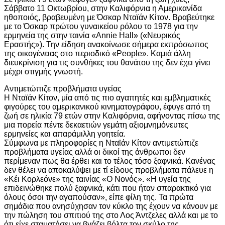
Σάββατο 11 Οκτωβρίου, στην Καλιφόρνια η Αμερικανίδα
ηθοποιός, βραβευμένη με Όσκαρ Νταϊάν Κίτον. Βραβεύτηκε
με το Όσκαρ πρώτου γυναικείου ρόλου το 1978 για την
ερμηνεία της στην ταινία «Annie Hall» («Νευρικός
Εραστής»). Την είδηση ανακοίνωσε σήμερα εκπρόσωπος
της οικογένειας στο περιοδικό «People». Καμιά άλλη
διευκρίνιση για τις συνθήκες του θανάτου της δεν έχει γίνει
μέχρι στιγμής γνωστή.
Αντιμετώπιζε προβλήματα υγείας
Η Νταϊάν Κίτον, μία από τις πιο αγαπητές και εμβληματικές
φιγούρες του αμερικανικού κινηματογράφου, έφυγε από τη
ζωή σε ηλικία 79 ετών στην Καλιφόρνια, αφήνοντας πίσω της
μια πορεία πέντε δεκαετιών γεμάτη αξιομνημόνευτες
ερμηνείες και απαράμιλλη γοητεία.
Σύμφωνα με πληροφορίες η Νταϊάν Κίτον αντιμετώπιζε
προβλήματα υγείας αλλά οι δικοί της άνθρωποι δεν
περίμεναν πως θα έρθει και το τέλος τόσο ξαφνικά. Κανένας
δεν θέλει να αποκαλύψει με τί είδους προβλήματα πάλευε η
«Κέι Κορλεόνε» της ταινίας «Ο Νονός». «Η υγεία της
επιδεινώθηκε πολύ ξαφνικά, κάτι που ήταν σπαρακτικό για
όλους όσοι την αγαπούσαν», είπε φίλη της. Τα πρώτα
σημάδια που ανησύχησαν τον κύκλο της έχουν να κάνουν με
την πώληση του σπιτιού της στο Λος Άντζελες αλλά και με το
ότι είχε σταματήσει να βγάζει βόλτα τον σκύλο της.