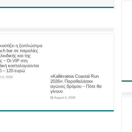
κοστίζει η ξαπλώστρα
ach bar σε παραλίες
λκιδικής και της
ς – Οι VIP στη
δική κοστολογούνται
0 – 120 ευρώ
«Kallikrateia Coastal Run
t 6, 2026
2026»: Παραθαλάσιοι
αγώνες δρόμου – Πότε θα
γίνουν
August 6, 2026