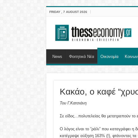
FRIDAY , 7 AUGUST 2026
News
Φοιτητικά Νέα
Οικονομία
Κοινων
Κακάο, ο καφέ “χρυ
Του Γ.Κατσιάνη
Σε είδος…πολυτελείας θα μετατραπούν το 
Ο λόγος είναι το “ράλι” που καταγράφει η δ
κατέγραψε αύξηση 163% (!), φτάνοντας τα 