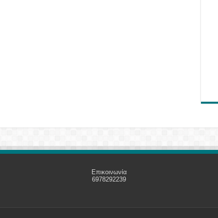
Επικοινωνία
6978292239