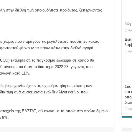
ολή στην διεθνή τιμή οποιουδήποτε προϊόντος, ξεπερνώντας
Γιώ
Ap
Δείτ
ε χώρες που παράγουν τις μεγαλύτερες ποσότητες κακάο
λαμ
εφαντοστού φέρνουν τα πάνω-κάτω στην διεθνή αγορά.
Ap
ICCO) εκτίμησε ότι το παγκόσμιο έλλειμμα σε κακάο θα
00 τόνους που ήταν το διάστημα 2022-23, γεγονός που
ραγωγή κατά 11%.
λλές βιομηχανίες έχουν προχωρήσει ήδη σε μείωση των
Στις
και 
ια τιμή ανά συσκευασία ενώ δεν λίγοι εκείνοι που
οποί
διαδ
Ap
 στοιχεία της ΕΛΣΤΑΤ, σύμφωνα με τα οποία στο πρώτο δίμηνο
ά 9%.