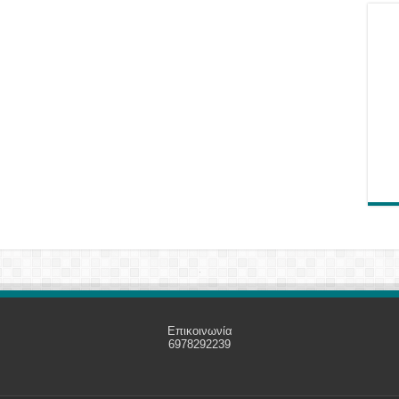
Επικοινωνία
6978292239