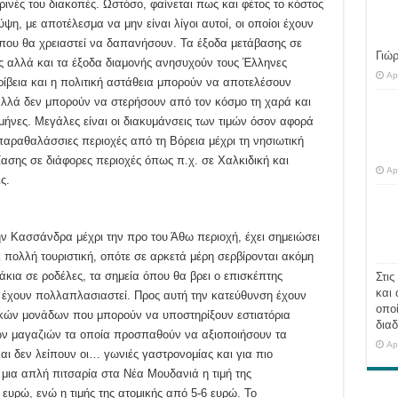
ινές του διακοπές. Ωστόσο, φαίνεται πως και φέτος το κόστος
η, με αποτέλεσμα να μην είναι λίγοι αυτοί, οι οποίοι έχουν
t που θα χρειαστεί να δαπανήσουν. Τα έξοδα μετάβασης σε
Γιώ
ς αλλά και τα έξοδα διαμονής ανησυχούν τους Έλληνες
Ap
ακρίβεια και η πολιτική αστάθεια μπορούν να αποτελέσουν
 αλλά δεν μπορούν να στερήσουν από τον κόσμο τη χαρά και
μήνες. Μεγάλες είναι οι διακυμάνσεις των τιμών όσον αφορά
 παραθαλάσσιες περιοχές από τη Βόρεια μέχρι τη νησιωτική
ίασης σε διάφορες περιοχές όπως π.χ. σε Χαλκιδική και
Ap
ς.
ην Κασσάνδρα μέχρι την προ του Άθω περιοχή, έχει σημειώσει
 πολλή τουριστική, οπότε σε αρκετά μέρη σερβίρονται ακόμη
ια σε ροδέλες, τα σημεία όπου θα βρει ο επισκέπτης
Στις
και 
ές έχουν πολλαπλασιαστεί. Προς αυτή την κατεύθυνση έχουν
οποί
ικών μονάδων που μπορούν να υποστηρίξουν εστιατόρια
διαδ
ων μαγαζιών τα οποία προσπαθούν να αξιοποιήσουν τα
Ap
και δεν λείπουν οι… γωνιές γαστρονομίας και για πιο
 μια απλή πιτσαρία στα Νέα Μουδανιά η τιμή της
 ευρώ, ενώ η τιμής της ατομικής από 5-6 ευρώ. Το