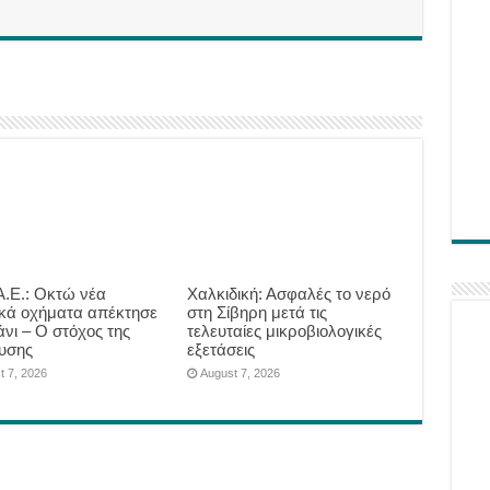
.Ε.: Οκτώ νέα
Χαλκιδική: Ασφαλές το νερό
ικά οχήματα απέκτησε
στη Σίβηρη μετά τις
άνι – Ο στόχος της
τελευταίες μικροβιολογικές
υσης
εξετάσεις
t 7, 2026
August 7, 2026