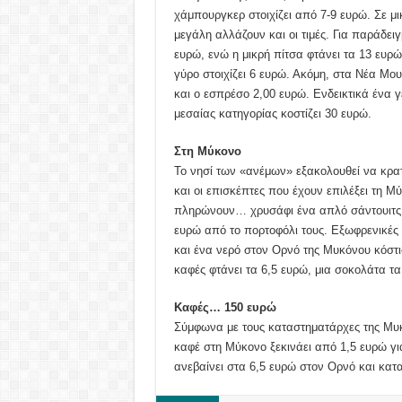
χάμπουργκερ στοιχίζει από 7-9 ευρώ. Σε μι
μεγάλη αλλάζουν και οι τιμές. Για παράδειγ
ευρώ, ενώ η μικρή πίτσα φτάνει τα 13 ευρώ
γύρο στοιχίζει 6 ευρώ. Ακόμη, στα Νέα Μου
και ο εσπρέσο 2,00 ευρώ. Ενδεικτικά ένα γ
μεσαίας κατηγορίας κοστίζει 30 ευρώ.
Στη Μύκονο
Το νησί των «ανέμων» εξακολουθεί να κρα
και οι επισκέπτες που έχουν επιλέξει τη 
πληρώνουν… χρυσάφι ένα απλό σάντουιτς σ
ευρώ από το πορτοφόλι τους. Εξωφρενικές 
και ένα νερό στον Ορνό της Μυκόνου κόστι
καφές φτάνει τα 6,5 ευρώ, μια σοκολάτα τα
Καφές… 150 ευρώ
Σύμφωνα με τους καταστηματάρχες της Μυκό
καφέ στη Μύκονο ξεκινάει από 1,5 ευρώ γι
ανεβαίνει στα 6,5 ευρώ στον Ορνό και κατ