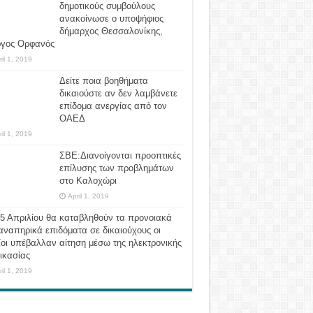
δημοτικούς συμβούλους
ανακοίνωσε ο υποψήφιος
δήμαρχος Θεσσαλονίκης,
ργος Ορφανός
ril 1, 2019
Δείτε ποια βοηθήματα
δικαιούστε αν δεν λαμβάνετε
επίδομα ανεργίας από τον
ΟΑΕΔ
ril 1, 2019
ΣΒΕ:Διανοίγονται προοπτικές
επίλυσης των προβλημάτων
στο Καλοχώρι
April 1, 2019
 5 Απριλίου θα καταβληθούν τα προνοιακά
αναπηρικά επιδόματα σε δικαιούχους οι
οι υπέβαλλαν αίτηση μέσω της ηλεκτρονικής
ικασίας
ril 1, 2019