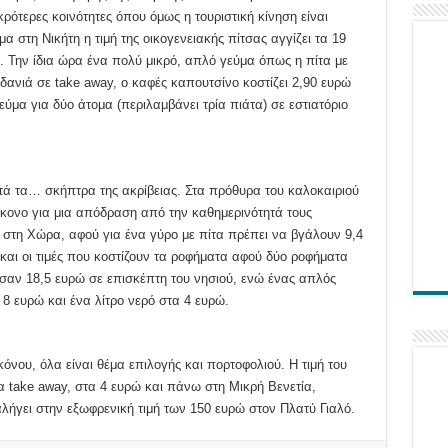
κρότερες κοινότητες όπου όμως η τουριστική κίνηση είναι
μα στη Νικήτη η τιμή της οικογενειακής πίτσας αγγίζει τα 19
. Την ίδια ώρα ένα πολύ μικρό, απλό γεύμα όπως η πίτα με
δανιά σε take away, ο καφές καπουτσίνο κοστίζει 2,90 ευρώ
εύμα για δύο άτομα (περιλαμβάνει τρία πιάτα) σε εστιατόριο
τά τα… σκήπτρα της ακρίβειας. Στα πρόθυρα του καλοκαιριού
Μύκονο για μια απόδραση από την καθημερινότητά τους
τη Χώρα, αφού για ένα γύρο με πίτα πρέπει να βγάλουν 9,4
και οι τιμές που κοστίζουν τα ροφήματα αφού δύο ροφήματα
σαν 18,5 ευρώ σε επισκέπτη του νησιού, ενώ ένας απλός
 8 ευρώ και ένα λίτρο νερό στα 4 ευρώ.
νου, όλα είναι θέμα επιλογής και πορτοφολιού. Η τιμή του
α take away, στα 4 ευρώ και πάνω στη Μικρή Βενετία,
αλήγει στην εξωφρενική τιμή των 150 ευρώ στον Πλατύ Γιαλό.