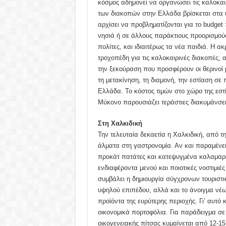
κόσμος αδημονεί να οργανώσει τις καλοκαιρ
των διακοπών στην Ελλάδα βρίσκεται στα ύψ
αρχίσει να προβληματίζονται για το budge
νησιά ή σε άλλους παράκτιους προορισμού
πολίτες, και ιδιαιτέρως τα νέα παιδιά. Η 
τροχοπέδη για τις καλοκαιρινές διακοπές,
την ξεκούραση που προσφέρουν οι θερινοί 
τη μετακίνηση, τη διαμονή, την εστίαση σε
Ελλάδα. Το κόστος τιμών στο χώρο της εστ
Μύκονο παρουσιάζει τεράστιες διακυμάνσει
Στη Χαλκιδική
Την τελευταία δεκαετία η Χαλκιδική, από τ
άλματα στη γαστρονομία. Αν και παραμένει
προκάτ πατάτες και κατεψυγμένα καλαμαράκ
ενδιαφέροντα μενού και ποιοτικές νοστιμι
συμβάλει η δημιουργία σύγχρονων τουριστ
υψηλού επιπέδου, αλλά και το άνοιγμα νέ
προϊόντα της ευρύτερης περιοχής. Γι’ αυτό 
οικονομικά πορτοφόλια. Για παράδειγμα σε
οικογενειακής πίτσας κυμαίνεται από 12-15