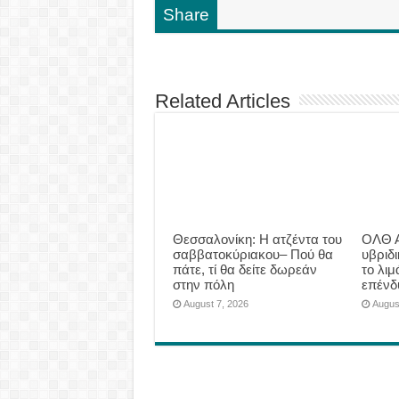
Share
Related Articles
Θεσσαλονίκη: Η ατζέντα του
ΟΛΘ Α
σαββατοκύριακου– Πού θα
υβριδ
πάτε, τί θα δείτε δωρεάν
το λιμ
στην πόλη
επένδ
August 7, 2026
Augus