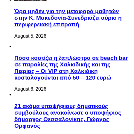
Ώρα μηδέν για την μεταφορά μαθητών
στην Κ. Μακεδονία-Συνεδριάζει αύριο η
περιφερειακή επιτροπή
August 5, 2026
Πόσο κοστίζει η ξαπλώστρα σε beach bar
σε παραλίες της Χαλκιδικής και της
Πιερίας – Οι VIP στη Χαλκιδική
κοστολογούνται από 50 – 120 ευρώ
August 6, 2026
21 ακόμα υποψήφιους δημοτικούς
συμβούλους ανακοίνωσε ο υποψήφιος
δήμαρχος Θεσσαλονίκης, Γιώργος
Ορφανός