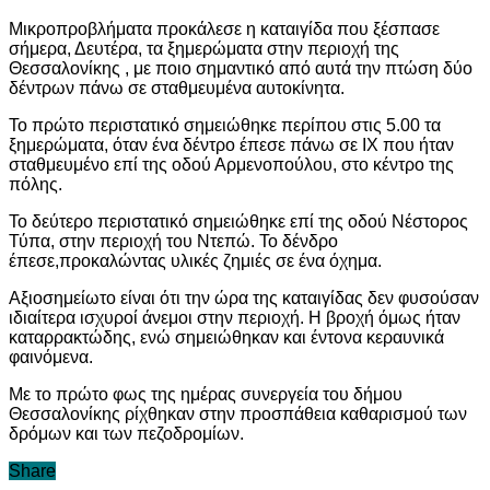
Μικροπροβλήματα προκάλεσε η καταιγίδα που ξέσπασε
σήμερα, Δευτέρα, τα ξημερώματα στην περιοχή της
Θεσσαλονίκης , με ποιο σημαντικό από αυτά την πτώση δύο
δέντρων πάνω σε σταθμευμένα αυτοκίνητα.
Το πρώτο περιστατικό σημειώθηκε περίπου στις 5.00 τα
ξημερώματα, όταν ένα δέντρο έπεσε πάνω σε ΙΧ που ήταν
σταθμευμένο επί της οδού Αρμενοπούλου, στο κέντρο της
πόλης.
Το δεύτερο περιστατικό σημειώθηκε επί της οδού Νέστορος
Τύπα, στην περιοχή του Ντεπώ. Το δένδρο
έπεσε,προκαλώντας υλικές ζημιές σε ένα όχημα.
Αξιοσημείωτο είναι ότι την ώρα της καταιγίδας δεν φυσούσαν
ιδιαίτερα ισχυροί άνεμοι στην περιοχή. Η βροχή όμως ήταν
καταρρακτώδης, ενώ σημειώθηκαν και έντονα κεραυνικά
φαινόμενα.
Με το πρώτο φως της ημέρας συνεργεία του δήμου
Θεσσαλονίκης ρίχθηκαν στην προσπάθεια καθαρισμού των
δρόμων και των πεζοδρομίων.
Share