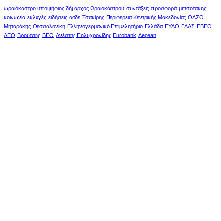
ωραιόκαστρο
υποψήφιος δήμαρχος Ωραιοκάστρου
συντάξεις
προσφορά
μητσοτακης
κοινωνία
εκλογές
ειδήσεις
ααδε
Τσακίρης
Περιφέρεια Κεντρικής Μακεδονίας
ΟΑΣΘ
Μηταράκης
Θεσσαλονίκη
Ελληνογερμανικό Επιμελητήριο
Ελλάδα
ΕΥΑΘ
ΕΛΑΣ
ΕΒΕΘ
ΔΕΘ
Βρούτσης
ΒΕΘ
Ανέστης Πολυχρονίδης
Eurobank
Aegean