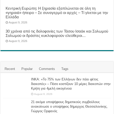
Κεντρική Ευρώπη: Η ξηρασία εξαπλώνεται σε όλη τη
«γηραιά» ήπειρο – Σε συναγερμό οι αρχές – Τί γίνεται με την
Ελλάδα
August 9, 2026
30 χρόνια από τις δολοφονίες των Τάσου Ισαάκ και Σολωμού
Σολωμού οι δράστες κυκλοφορούν ελεύθεροι…
August 9, 2026
Recent
Popular
Comments
Tags
ΙΝΚΑ: «Το 75% των Ελλήνων δεν πάει φέτος
διακοπές» – Πόσο κοστίζουν 10 μέρες διακοπών στην
Κρήτη για 4μελή οικογένεια
August 9, 2026
21 ακόμα υποψήφιους δημοτικούς συμβούλους
ανακοίνωσε ο υποψήφιος δήμαρχος Θεσσαλονίκης,
Γιώργος Ορφανός