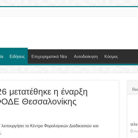
ία
Ειδήσεις
Επιχειρηματικά Νέα
Αυτοδιοίκηση
Κόσμος
26 μετατέθηκε η έναρξη
Re
ΕΦΟΔΕ Θεσσαλονίκης
τελε
 λειτουργήσει το Κέντρο Φορολογικών Διαδικασιών και
Au
Ε.) Θεσσαλονίκης.