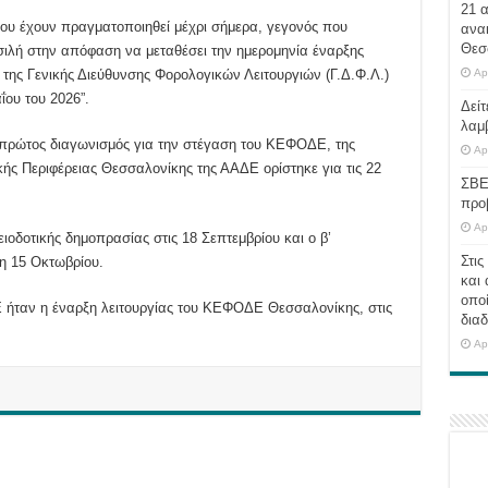
21 
 που έχουν πραγματοποιηθεί μέχρι σήμερα, γεγονός που
ανα
Θεσ
σιλή στην απόφαση να μεταθέσει την ημερομηνία έναρξης
της Γενικής Διεύθυνσης Φορολογικών Λειτουργιών (Γ.Δ.Φ.Λ.)
Ap
ΐου του 2026”.
Δείτ
λαμ
πρώτος διαγωνισμός για την στέγαση του ΚΕΦΟΔΕ, της
Ap
κής Περιφέρειας Θεσσαλονίκης της ΑΑΔΕ ορίστηκε για τις 22
ΣΒΕ
προ
Ap
οδοτικής δημοπρασίας στις 18 Σεπτεμβρίου και ο β’
Στις
Τετάρτη 15 Οκτωβρίου.
και 
οποί
Ε ήταν η έναρξη λειτουργίας του ΚΕΦΟΔΕ Θεσσαλονίκης, στις
διαδ
2024.
Ap