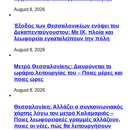
August 8, 2026
Έξοδος των Θεσσαλονικέων ενόψει του
Δεκαπενταύγουστου: Με ΙΧ, πλοία και
λεωφορεία εγκαταλείπουν την πόλη
August 8, 2026
Μετρό Θεσσαλονίκης: Διευρύνεται το
ωράριο λειτουργίας του – Ποιες μέρες και
ποιες ώρες
August 8, 2026
Θεσσαλονίκη: Αλλάζει ο συγκοινωνιακός
χάρτης λόγω του μετρό Καλαμαριάς –
Ποιες λεωφορειακές γραμμές αλλάζουν,
ποιες οι νέες, πώς θα λειτουργήσουν