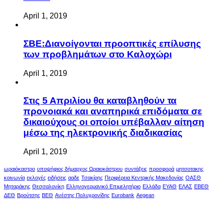
April 1, 2019
ΣΒΕ:Διανοίγονται προοπτικές επίλυσης
των προβλημάτων στο Καλοχώρι
April 1, 2019
Στις 5 Απριλίου θα καταβληθούν τα
προνοιακά και αναπηρικά επιδόματα σε
δικαιούχους οι οποίοι υπέβαλλαν αίτηση
μέσω της ηλεκτρονικής διαδικασίας
April 1, 2019
ωραιόκαστρο
υποψήφιος δήμαρχος Ωραιοκάστρου
συντάξεις
προσφορά
μητσοτακης
κοινωνία
εκλογές
ειδήσεις
ααδε
Τσακίρης
Περιφέρεια Κεντρικής Μακεδονίας
ΟΑΣΘ
Μηταράκης
Θεσσαλονίκη
Ελληνογερμανικό Επιμελητήριο
Ελλάδα
ΕΥΑΘ
ΕΛΑΣ
ΕΒΕΘ
ΔΕΘ
Βρούτσης
ΒΕΘ
Ανέστης Πολυχρονίδης
Eurobank
Aegean