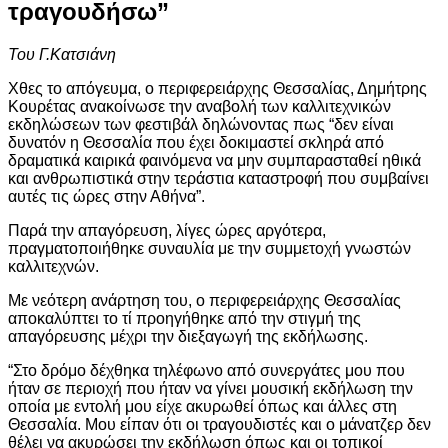
τραγουδήσω”
Του Γ.Κατσιάνη
Χθες το απόγευμα, ο περιφερειάρχης Θεσσαλίας, Δημήτρης
Κουρέτας ανακοίνωσε την αναβολή των καλλιτεχνικών
εκδηλώσεων των φεστιβάλ δηλώνοντας πως “δεν είναι
δυνατόν η Θεσσαλία που έχει δοκιμαστεί σκληρά από
δραματικά καιρικά φαινόμενα να μην συμπαρασταθεί ηθικά
και ανθρωπιστικά στην τεράστια καταστροφή που συμβαίνει
αυτές τις ώρες στην Αθήνα”.
Παρά την απαγόρευση, λίγες ώρες αργότερα,
πραγματοποιήθηκε συναυλία με την συμμετοχή γνωστών
καλλιτεχνών.
Με νεότερη ανάρτηση του, ο περιφερειάρχης Θεσσαλίας
αποκαλύπτει το τί προηγήθηκε από την στιγμή της
απαγόρευσης μέχρι την διεξαγωγή της εκδήλωσης.
“Στο δρόμο δέχθηκα τηλέφωνο από συνεργάτες μου που
ήταν σε περιοχή που ήταν να γίνει μουσική εκδήλωση την
οποία με εντολή μου είχε ακυρωθεί όπως και άλλες στη
Θεσσαλία. Μου είπαν ότι οι τραγουδιστές και ο μάνατζερ δεν
θέλει να ακυρώσει την εκδήλωση όπως και οι τοπικοί