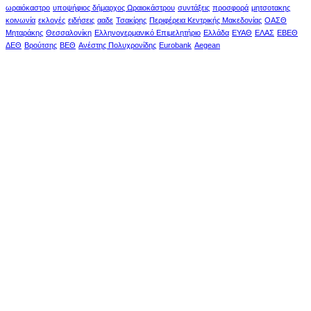
ωραιόκαστρο
υποψήφιος δήμαρχος Ωραιοκάστρου
συντάξεις
προσφορά
μητσοτακης
κοινωνία
εκλογές
ειδήσεις
ααδε
Τσακίρης
Περιφέρεια Κεντρικής Μακεδονίας
ΟΑΣΘ
Μηταράκης
Θεσσαλονίκη
Ελληνογερμανικό Επιμελητήριο
Ελλάδα
ΕΥΑΘ
ΕΛΑΣ
ΕΒΕΘ
ΔΕΘ
Βρούτσης
ΒΕΘ
Ανέστης Πολυχρονίδης
Eurobank
Aegean