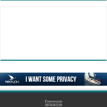
Επικοινωνία
6978292239