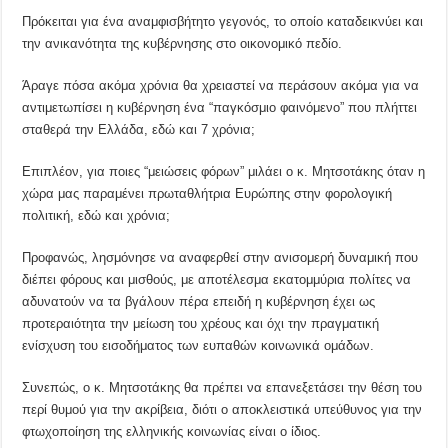
Πρόκειται για ένα αναμφισβήτητο γεγονός, το οποίο καταδεικνύει και
την ανικανότητα της κυβέρνησης στο οικονομικό πεδίο.
Άραγε πόσα ακόμα χρόνια θα χρειαστεί να περάσουν ακόμα για να
αντιμετωπίσει η κυβέρνηση ένα “παγκόσμιο φαινόμενο” που πλήττει
σταθερά την Ελλάδα, εδώ και 7 χρόνια;
Επιπλέον, για ποιες “μειώσεις φόρων” μιλάει ο κ. Μητσοτάκης όταν η
χώρα μας παραμένει πρωταθλήτρια Ευρώπης στην φορολογική
πολιτική, εδώ και χρόνια;
Προφανώς, λησμόνησε να αναφερθεί στην ανισομερή δυναμική που
διέπει φόρους και μισθούς, με αποτέλεσμα εκατομμύρια πολίτες να
αδυνατούν να τα βγάλουν πέρα επειδή η κυβέρνηση έχει ως
προτεραιότητα την μείωση του χρέους και όχι την πραγματική
ενίσχυση του εισοδήματος των ευπαθών κοινωνικά ομάδων.
Συνεπώς, ο κ. Μητσοτάκης θα πρέπει να επανεξετάσει την θέση του
περί θυμού για την ακρίβεια, διότι ο αποκλειστικά υπεύθυνος για την
φτωχοποίηση της ελληνικής κοινωνίας είναι ο ίδιος.