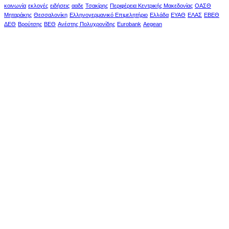
κοινωνία
εκλογές
ειδήσεις
ααδε
Τσακίρης
Περιφέρεια Κεντρικής Μακεδονίας
ΟΑΣΘ
Μηταράκης
Θεσσαλονίκη
Ελληνογερμανικό Επιμελητήριο
Ελλάδα
ΕΥΑΘ
ΕΛΑΣ
ΕΒΕΘ
ΔΕΘ
Βρούτσης
ΒΕΘ
Ανέστης Πολυχρονίδης
Eurobank
Aegean