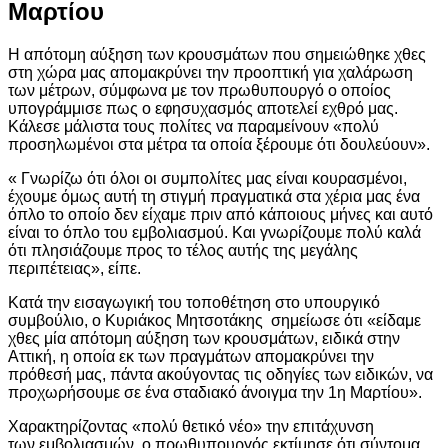
Μαρτίου
Η απότομη αύξηση των κρουσμάτων που σημειώθηκε χθες
στη χώρα μας απομακρύνει την προοπτική για χαλάρωση
των μέτρων, σύμφωνα με τον πρωθυπουργό ο οποίος
υπογράμμισε πως ο εφησυχασμός αποτελεί εχθρό μας.
Κάλεσε μάλιστα τους πολίτες να παραμείνουν «πολύ
προσηλωμένοι στα μέτρα τα οποία ξέρουμε ότι δουλεύουν».
« Γνωρίζω ότι όλοι οι συμπολίτες μας είναι κουρασμένοι,
έχουμε όμως αυτή τη στιγμή πραγματικά στα χέρια μας ένα
όπλο το οποίο δεν είχαμε πριν από κάποιους μήνες και αυτό
είναι το όπλο του εμβολιασμού. Και γνωρίζουμε πολύ καλά
ότι πλησιάζουμε προς το τέλος αυτής της μεγάλης
περιπέτειας», είπε.
Κατά την εισαγωγική του τοποθέτηση στο υπουργικό
συμβούλιο, ο Κυριάκος Μητσοτάκης σημείωσε ότι «είδαμε
χθες μία απότομη αύξηση των κρουσμάτων, ειδικά στην
Αττική, η οποία εκ των πραγμάτων απομακρύνει την
πρόθεσή μας, πάντα ακούγοντας τις οδηγίες των ειδικών, να
προχωρήσουμε σε ένα σταδιακό άνοιγμα την 1η Μαρτίου».
Χαρακτηρίζοντας «πολύ θετικό νέο» την επιτάχυνση
των εμβολιασμών, ο πρωθυπουργός εκτίμησε ότι σύντομα