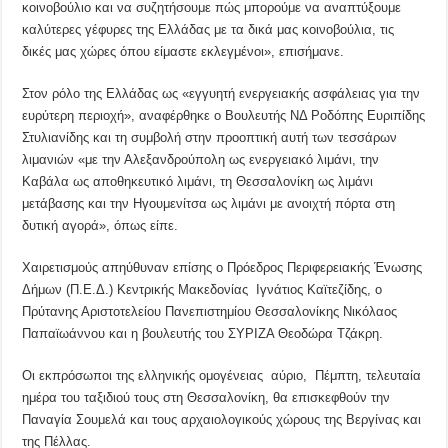
κοινοβούλιο και να συζητήσουμε πώς μπορούμε να αναπτύξουμε
καλύτερες γέφυρες της Ελλάδας με τα δικά μας κοινοβούλια, τις
δικές μας χώρες όπου είμαστε εκλεγμένοι», επισήμανε.
Στον ρόλο της Ελλάδας ως «εγγυητή ενεργειακής ασφάλειας για την
ευρύτερη περιοχή», αναφέρθηκε ο Βουλευτής ΝΔ Ροδόπης Ευριπίδης
Στυλιανίδης και τη συμβολή στην προοπτική αυτή των τεσσάρων
λιμανιών «με την Αλεξανδρούπολη ως ενεργειακό λιμάνι, την
Καβάλα ως αποθηκευτικό λιμάνι, τη Θεσσαλονίκη ως λιμάνι
μετάβασης και την Ηγουμενίτσα ως λιμάνι με ανοιχτή πόρτα στη
δυτική αγορά», όπως είπε.
Χαιρετισμούς απηύθυναν επίσης ο Πρόεδρος Περιφερειακής Ένωσης
Δήμων (Π.Ε.Δ.) Κεντρικής Μακεδονίας Ιγνάτιος Καϊτεζίδης, ο
Πρύτανης Αριστοτελείου Πανεπιστημίου Θεσσαλονίκης Νικόλαος
Παπαϊωάννου και η βουλευτής του ΣΥΡΙΖΑ Θεοδώρα Τζάκρη.
Οι εκπρόσωποι της ελληνικής ομογένειας αύριο, Πέμπτη, τελευταία
ημέρα του ταξιδιού τους στη Θεσσαλονίκη, θα επισκεφθούν την
Παναγία Σουμελά και τους αρχαιολογικούς χώρους της Βεργίνας και
της Πέλλας.