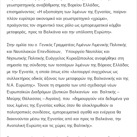
γεωστρατηγικής αναβάθμισης της Βορείου Ελλάδας,
επισημαίνοντας: «Η αξιοποίηση των λιμένων της Εγνατίας, παίρνει
πλέον ευρύτερο οικονομικό και γεωστρατηγικό «χρώμα»,
προάγοντας τον σημαντικό τους ρόλο ως εμπορευματικοί κόμβοι
μεταφοράς, προς τα Βαλκάνια και την υπόλοιπη Ευρώπη».
Στην ομιλία του ο Γενικός Γραμματέας Λιμένων Λιμενικής Πολιτικής
και Ναυτιλιακών Επενδύσεων, Υπουργείο Ναυτιλίας και
Νησιωτικής Πολιτικής Ευάγγελος Κυριαζόπουλος αναφέρθηκε στη
σημασία της σύνδεσης των τεσσάρων λιμένων της Βόρειας Ελλάδας
με την Εγνατία, η οποία όπως είπε «λειτουργεί συγχρόνως ως
συλλεκτήριος οδικός άξονας των μεταφορών της Βαλκανικής και της
Ν.Α. Ευρώπης». Τόνισε τη σημασία των υπό σχεδιασμό νέων
Ευρωπαϊκών Διαδρόμων (Δυτικών Βαλκανίων και Βαλτικής –
Μαύρης Θάλασσας – Αιγαίου), που «δημιουργούν νέα δεδομένα για
τους λιμένες της Εγνατίας καθώς όταν θα ολοκληρωθούν οι
πολυτροπικές συνδέσεις, εμπορευματικά αγαθά και ενέργεια θα
διακινούνται μέσω της Εγνατίας από και προς τα Βαλκάνια, την
Ανατολική Ευρώπη και τις χώρες της Βαλτικής».