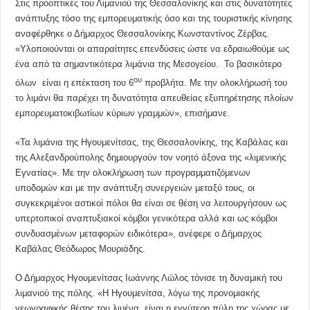
Στις προοπτικές του Λιμανιού της Θεσσαλονίκης και στις δυνατότητες
ανάπτυξης τόσο της εμπορευματικής όσο και της τουριστικής κίνησης
αναφέρθηκε ο Δήμαρχος Θεσσαλονίκης Κωνσταντίνος Ζέρβας.
«Υλοποιούνται οι απαραίτητες επενδύσεις ώστε να εδραιωθούμε ως
ένα από τα σημαντικότερα λιμάνια της Μεσογείου. Το βασικότερο
ου
όλων είναι η επέκταση του 6
προβλήτα. Με την ολοκλήρωσή του
το λιμάνι θα παρέχει τη δυνατότητα απευθείας εξυπηρέτησης πλοίων
εμπορευματοκιβωτίων κύριων γραμμών», επισήμανε.
«Τα λιμάνια της Ηγουμενίτσας, της Θεσσαλονίκης, της Καβάλας και
της Αλεξανδρούπολης δημιουργούν τον νοητό άξονα της «λιμενικής
Εγνατίας». Με την ολοκλήρωση των προγραμματιζόμενων
υποδομών και με την ανάπτυξη συνεργειών μεταξύ τους, οι
συγκεκριμένοι αστικοί πόλοι θα είναι σε θέση να λειτουργήσουν ως
υπερτοπικοί αναπτυξιακοί κόμβοι γενικότερα αλλά και ως κόμβοι
συνδυασμένων μεταφορών ειδικότερα», ανέφερε ο Δήμαρχος
Καβάλας Θεόδωρος Μουριάδης.
Ο Δήμαρχος Ηγουμενίτσας Ιωάννης Λώλος τόνισε τη δυναμική του
λιμανιού της πόλης. «Η Ηγουμενίτσα, λόγω της προνομιακής
γεωγραφικής θέσης του λιμένα, είναι η εγγύτερη πύλη της χώρας με