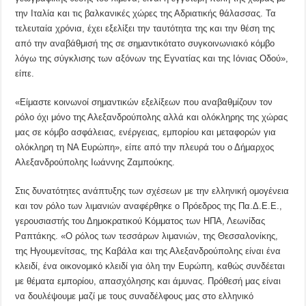
την Ιταλία και τις βαλκανικές χώρες της Αδριατικής θάλασσας. Τα
τελευταία χρόνια, έχει εξελίξει την ταυτότητα της και την θέση της
από την αναβάθμισή της σε σημαντικότατο συγκοινωνιακό κόμβο
λόγω της σύγκλισης των αξόνων της Εγνατίας και της Ιόνιας Οδού»,
είπε.
«Είμαστε κοινωνοί σημαντικών εξελίξεων που αναβαθμίζουν τον
ρόλο όχι μόνο της Αλεξανδρούπολης αλλά και ολόκληρης της χώρας
μας σε κόμβο ασφάλειας, ενέργειας, εμπορίου και μεταφορών για
ολόκληρη τη ΝΑ Ευρώπη», είπε από την πλευρά του ο Δήμαρχος
Αλεξανδρούπολης Ιωάννης Ζαμπούκης.
Στις δυνατότητες ανάπτυξης των σχέσεων με την ελληνική ομογένεια
και τον ρόλο των λιμανιών αναφέρθηκε ο Πρόεδρος της Πα.Δ.Ε.Ε.,
γερουσιαστής του Δημοκρατικού Κόμματος των ΗΠΑ, Λεωνίδας
Ραπτάκης. «Ο ρόλος των τεσσάρων λιμανιών, της Θεσσαλονίκης,
της Ηγουμενίτσας, της Καβάλα και της Αλεξανδρούπολης είναι ένα
κλειδί, ένα οικονομικό κλειδί για όλη την Ευρώπη, καθώς συνδέεται
με θέματα εμπορίου, απασχόλησης και άμυνας. Πρόθεσή μας είναι
να δουλέψουμε μαζί με τους συναδέλφους μας στο ελληνικό