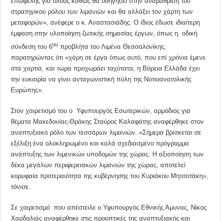
επωφελής για όλους καθώς θα οδηγήσει στην αναβάθμιση του
στρατηγικού ρόλου των λιμανιών και θα αλλάξει τον χάρτη των
μεταφορών», ανέφερε ο κ. Αναστασιάδης. Ο ίδιος έδωσε ιδιαίτερη
έμφαση στην υλοποίηση ζωτικής σημασίας έργων, όπως η οδική
ου
σύνδεση του 6
προβλήτα του Λιμένα Θεσσαλονίκης,
παρατηρώντας ότι «χάρη σε έργα όπως αυτό, που επί χρόνια έμενε
στα χαρτιά, και τώρα προχωράει ταχύτατα, η Βόρεια Ελλάδα έχει
την ευκαιρία να γίνει ανταγωνιστική πύλη της Νοτιοανατολικής
Ευρώπης».
Στον χαιρετισμό του ο Υφυπουργός Εσωτερικών, αρμόδιος για
θέματα Μακεδονίας-Θράκης Σταύρος Καλαφάτης αναφέρθηκε στον
αναπτυξιακό ρόλο των τεσσάρων λιμανιών. «Σήμερα βρίσκεται σε
εξέλιξη ένα ολοκληρωμένο και καλά σχεδιασμένο πρόγραμμα
ανάπτυξης των λιμενικών υποδομών της χώρας. Η αξιοποίηση των
δέκα μεγάλων περιφερειακών λιμανιών της χώρας, αποτελεί
κορυφαία προτεραιότητα της κυβέρνησης του Κυριάκου Μητσοτάκη»,
τόνισε.
Σε χαιρετισμό που απέστειλε ο Υφυπουργός Εθνικής Άμυνας, Νίκος
Χαρδαλιάς αναφέρθηκε στις προοπτικές της αναπτυξιακής και