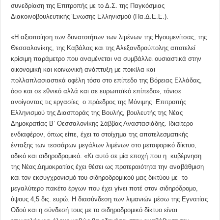
συνεδρίαση της Επιτροπής με το Δ.Σ. της Παγκόσμιας
Διακοινοβουλευτικής Ένωσης Ελληνισμού (Πα.Δ.Ε.Ε.).
«Η αξιοποίηση των δυνατοτήτων των λιμένων της Ηγουμενίτσας, της
Θεσσαλονίκης, της Καβάλας και της Αλεξανδρούπολης αποτελεί
κρίσιμη παράμετρο που αναμένεται να συμβάλλει ουσιαστικά στην
οικονομική και κοινωνική ανάπτυξη με ποικίλα και
πολλαπλασιαστικά οφέλη τόσο στο επίπεδο της Βόρειας Ελλάδας,
όσο και σε εθνικό αλλά και σε ευρωπαϊκό επίπεδο», τόνισε
ανοίγοντας τις εργασίες ο πρόεδρος της Μόνιμης Επιτροπής
Ελληνισμού της Διασποράς της Βουλής, βουλευτής της Νέας
Δημοκρατίας Β’ Θεσσαλονίκης Σάββας Αναστασιάδης. Ιδιαίτερο
ενδιαφέρον, όπως είπε, έχει το στοίχημα της αποτελεσματικής
ένταξης των τεσσάρων μεγάλων λιμένων στο μεταφορικό δίκτυο,
οδικό και σιδηροδρομικό. «Κι αυτό σε μία εποχή που η κυβέρνηση
της Νέας Δημοκρατίας έχει θέσει ως προτεραιότητα την αναβάθμιση
και τον εκσυγχρονισμό του σιδηροδρομικού μας δικτύου με το
μεγαλύτερο πακέτο έργων που έχει γίνει ποτέ στον σιδηρόδρομο,
ύψους 4,5 δις. ευρώ. Η διασύνδεση των λιμανιών μέσω της Εγνατίας
Οδού και η σύνδεσή τους με το σιδηροδρομικό δίκτυο είναι