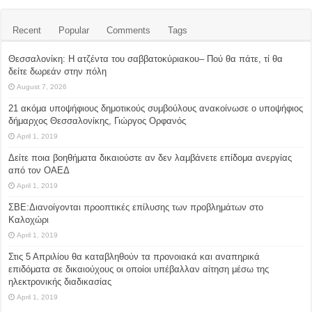
Recent
Popular
Comments
Tags
Θεσσαλονίκη: Η ατζέντα του σαββατοκύριακου– Πού θα πάτε, τί θα
δείτε δωρεάν στην πόλη
August 7, 2026
21 ακόμα υποψήφιους δημοτικούς συμβούλους ανακοίνωσε ο υποψήφιος
δήμαρχος Θεσσαλονίκης, Γιώργος Ορφανός
April 1, 2019
Δείτε ποια βοηθήματα δικαιούστε αν δεν λαμβάνετε επίδομα ανεργίας
από τον ΟΑΕΔ
April 1, 2019
ΣΒΕ:Διανοίγονται προοπτικές επίλυσης των προβλημάτων στο
Καλοχώρι
April 1, 2019
Στις 5 Απριλίου θα καταβληθούν τα προνοιακά και αναπηρικά
επιδόματα σε δικαιούχους οι οποίοι υπέβαλλαν αίτηση μέσω της
ηλεκτρονικής διαδικασίας
April 1, 2019