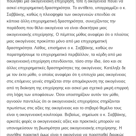
πουληθεί μια οικογενειακή επιχείρηση, τότε η οικογένεια παύει να
ασκεί επιχειρηματική δραστηριότητα. Το αντίθετο, υπογραμμίζει ο κ.
Σαββάκης, καθώς η πλειοψηφία των οικογενειών επενδύει σε
κάποια άλλη επιχειρηματική δραστηριότητα, συνεχίζοντας την
παράδοση που θέλει οικογένεια να είναι ιδιοκτήτρια μιας
οικογενειακής επιχείρησης. Ο πέμπτος μύθος αναφέρει ότι ο πλούτος
μιας οικογένειας προκύπτει μόνο από μια επιχειρηματική
δραστηριότητα. Λάθος, επισήμανε ο κ. Σαββάκης, καθώς αν
παρατηρήσουμε το επιχειρηματικό περιβάλλον, τα κέρδη από μια
οικογενειακή επιχείρηση επενδύονται, τόσο στην ίδια, όσο και σε
άλλες επιχειρηματικές δραστηριότητες της οικογένειας. Κατέληξε δε
με τον έκτο μύθο, ο οποίος αναφέρει ότι η επιτυχία μιας οικογένειας
στις επόμενες γενιές στηρίζεται στην απομάκρυνση της οικογένειας
από τη διοίκηση της επιχείρησης και ασκεί μια σχετικά μικρή επιρροή
στη λήψη των αποφάσεων. Όσοι υποστηρίζουν αυτόν τον μύθο,
αγνοούν παντελώς ότι οι οικογενειακές επιχειρήσεις στηρίζονται
πρωτίστως στις αξίες της οικογένειας και το στιβαρό θεμέλιο τους
είναι η οικογενειακή κουλτούρα. Βεβαίως, σημείωσε ο κ. Σαββάκης,
αρκετές φορές οι οικογενειακές αξίες και πρακτικές μπορούν να
υπονομεύσουν τη βιωσιμότητα μιας οικογενειακής επιχείρησης. Η
συνήθης πρακτική όμως είναι η οικογένεια να προσπαθεί διαρκώς