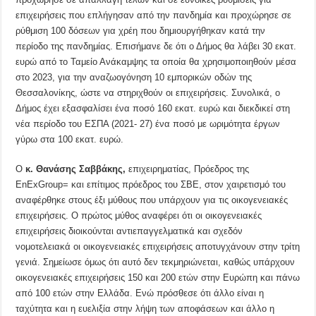
επιχειρήσεις που επλήγησαν από την πανδημία και προχώρησε σε
ρύθμιση 100 δόσεων για χρέη που δημιουργήθηκαν κατά την
περίοδο της πανδημίας. Επισήμανε δε ότι ο Δήμος θα λάβει 30 εκατ.
ευρώ από το Ταμείο Ανάκαμψης τα οποία θα χρησιμοποιηθούν μέσα
στο 2023, για την αναζωογόνηση 10 εμπορικών οδών της
Θεσσαλονίκης, ώστε να στηριχθούν οι επιχειρήσεις. Συνολικά, ο
Δήμος έχει εξασφαλίσει ένα ποσό 160 εκατ. ευρώ και διεκδικεί στη
νέα περίοδο του ΕΣΠΑ (2021- 27) ένα ποσό με ωριμότητα έργων
γύρω στα 100 εκατ. ευρώ.
Ο
κ. Θανάσης Σαββάκης,
επιχειρηματίας, Πρόεδρος της
EnExGroup= και επίτιμος πρόεδρος του ΣΒΕ, στον χαιρετισμό του
αναφέρθηκε στους έξι μύθους που υπάρχουν για τις οικογενειακές
επιχειρήσεις. Ο πρώτος μύθος αναφέρει ότι οι οικογενειακές
επιχειρήσεις διοικούνται αντιεπαγγελματικά και σχεδόν
νομοτελειακά οι οικογενειακές επιχειρήσεις αποτυγχάνουν στην τρίτη
γενιά. Σημείωσε όμως ότι αυτό δεν τεκμηριώνεται, καθώς υπάρχουν
οικογενειακές επιχειρήσεις 150 και 200 ετών στην Ευρώπη και πάνω
από 100 ετών στην Ελλάδα. Ενώ πρόσθεσε ότι άλλο είναι η
ταχύτητα και η ευελιξία στην λήψη των αποφάσεων και άλλο η