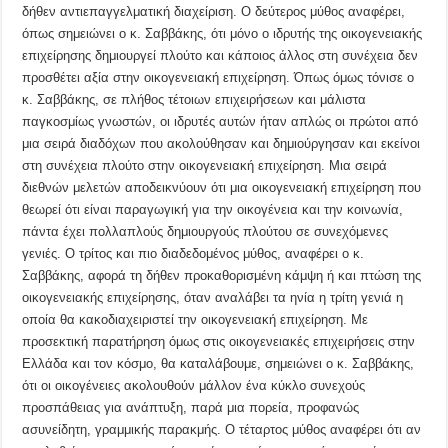
δήθεν αντιεπαγγελματική διαχείριση. Ο δεύτερος μύθος αναφέρει,
όπως σημειώνει ο κ. Σαββάκης, ότι μόνο ο ιδρυτής της οικογενειακής
επιχείρησης δημιουργεί πλούτο και κάποιος άλλος στη συνέχεια δεν
προσθέτει αξία στην οικογενειακή επιχείρηση. Όπως όμως τόνισε ο
κ. Σαββάκης, σε πλήθος τέτοιων επιχειρήσεων και μάλιστα
παγκοσμίως γνωστών, οι ιδρυτές αυτών ήταν απλώς οι πρώτοι από
μια σειρά διαδόχων που ακολούθησαν και δημιούργησαν και εκείνοι
στη συνέχεια πλούτο στην οικογενειακή επιχείρηση. Μια σειρά
διεθνών μελετών αποδεικνύουν ότι μια οικογενειακή επιχείρηση που
θεωρεί ότι είναι παραγωγική για την οικογένεια και την κοινωνία,
πάντα έχει πολλαπλούς δημιουργούς πλούτου σε συνεχόμενες
γενιές. Ο τρίτος και πιο διαδεδομένος μύθος, αναφέρει ο κ.
Σαββάκης, αφορά τη δήθεν προκαθορισμένη κάμψη ή και πτώση της
οικογενειακής επιχείρησης, όταν αναλάβει τα ηνία η τρίτη γενιά η
οποία θα κακοδιαχειριστεί την οικογενειακή επιχείρηση. Με
προσεκτική παρατήρηση όμως στις οικογενειακές επιχειρήσεις στην
Ελλάδα και τον κόσμο, θα καταλάβουμε, σημειώνει ο κ. Σαββάκης,
ότι οι οικογένειες ακολουθούν μάλλον ένα κύκλο συνεχούς
προσπάθειας για ανάπτυξη, παρά μια πορεία, προφανώς
ασυνείδητη, γραμμικής παρακμής. Ο τέταρτος μύθος αναφέρει ότι αν