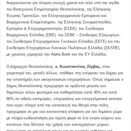
διοργανώνεται για τέταρτη συνεχή χρονιά και τελεί υπό την αιγίδα
του Βιοτεχνικού Επιμελητηρίου Θεσσαλονίκης, της Ελληνικής
Ένωσης Τραπεζών, του Ελληνογερμανικού Εμπορικού και
Βιομηχανικού Επιμελητηρίου, της Ελληνικής Συνομοσπονδίας
Εμπορίου & Επιχειρηματικότητας (ΕΣΕΕ), του Συνδέσμου
Βιομηχανιών Ελλάδος (ΣΒΕ), του ΣΕΒΕ – Σύνδεσμος Εξαγωγέων,
του Συνδέσμου Επιχειρηματιών Γυναικών Ελλάδος (ΣΕΓΕ) και του
Συνδέσμου Επιχειρήσεων Λιανικών Πωλήσεων Ελλάδος (ΣΕΛΠΕ),
με χρυσούς χορηγούς την Alpha Bank και την EY Ελλάδος.
Ο Δήμαρχος Θεσσαλονίκης,
κ. Κωνσταντίνος Ζέρβας,
στον
χαιρετισμό του, μεταξύ άλλων, στάθηκε στις ενέργειες του Δήμου για
την υποστήριξη των οικογενειακών επιχειρήσεων. Όπως σημείωσε ο
Δήμος Θεσσαλονίκης προχώρησε σε οριζόντια μείωση των
δημοτικών τελών φωτισμού και καθαριότητας κατά 30% και κατά
80% σε ειδικές κατηγορίες, επιχειρήσεις και επαγγελματικά ακίνητα
που είχαν πληγεί από την κατασκευή του Μετρό στην πόλη,
προχώρησε σε μια νέα κανονιστική απόφαση για τον δημόσιο χώρο
με πλήρη κωδικοποίηση για πρώτη φορά σε ένα ενιαίο κείμενο των
κανόνων που διέπουν την χρήση των κοινόχρηστων χώρων,
προχώρησε σε απαλλαγή τελών και σε ευνοϊκές ρυθμίσεις για