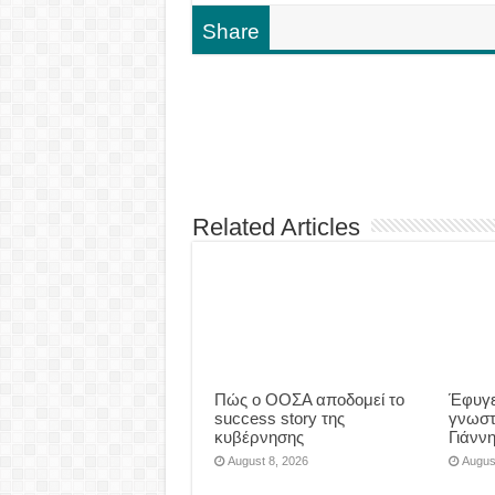
Share
Related Articles
Πώς ο ΟΟΣΑ αποδομεί το
Έφυγε
success story της
γνωστ
κυβέρνησης
Γιάνν
August 8, 2026
Augus