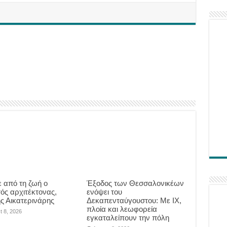
 από τη ζωή ο
Έξοδος των Θεσσαλονικέων
ός αρχιτέκτονας,
ενόψει του
ης Αικατερινάρης
Δεκαπενταύγουστου: Με ΙΧ,
πλοία και λεωφορεία
t 8, 2026
εγκαταλείπουν την πόλη