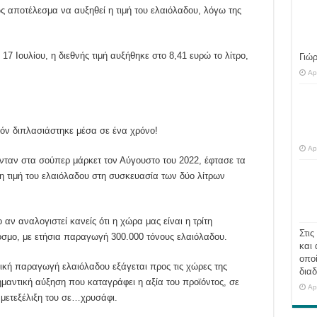
 αποτέλεσμα να αυξηθεί η τιμή του ελαιόλαδου, λόγω της
 17 Ιουλίου, η διεθνής τιμή αυξήθηκε στο 8,41 ευρώ το λίτρο,
Γιώ
Ap
δόν διπλασιάστηκε μέσα σε ένα χρόνο!
Ap
ταν στα σούπερ μάρκετ τον Αύγουστο του 2022, έφτασε τα
η τιμή του ελαιόλαδου στη συσκευασία των δύο λίτρων
αν αναλογιστεί κανείς ότι η χώρα μας είναι η τρίτη
Στις
σμο, με ετήσια παραγωγή 300.000 τόνους ελαιόλαδου.
και 
οποί
νική παραγωγή ελαιόλαδου εξάγεται προς τις χώρες της
διαδ
μαντική αύξηση που καταγράφει η αξία του προϊόντος, σε
Ap
 μετεξέλιξη του σε…χρυσάφι.