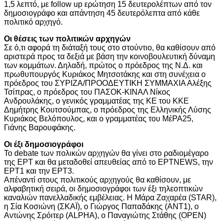
1,5 λεπτό, με follow up ερώτηση 15 δευτερολέπτων από τον
δημοσιογράφο και απάντηση 45 δευτερόλεπτα από κάθε
πολιτικό αρχηγό.
Οι θέσεις των πολιτικών αρχηγών
Σε ό,τι αφορά τη διάταξή τους στο στούντιο, θα καθίσουν από
αριστερά προς τα δεξιά με βάση την κοινοβουλευτική δύναμη
των κομμάτων. Δηλαδή, πρώτος ο πρόεδρος της Ν.Δ. και
πρωθυπουργός Κυριάκος Μητσοτάκης και στη συνέχεια ο
πρόεδρος του ΣΥΡΙΖΑ/ΠΡΟΟΔΕΥΤΙΚΗ ΣΥΜΜΑΧΙΑ Αλέξης
Τσίπρας, ο πρόεδρος του ΠΑΣΟΚ-ΚΙΝΑΛ Νίκος
Ανδρουλάκης, ο γενικός γραμματέας της ΚΕ του ΚΚΕ
Δημήτρης Κουτσούμπας, ο πρόεδρος της Ελληνικής Λύσης
Κυριάκος Βελόπουλος, και ο γραμματέας του ΜέΡΑ25,
Γιάνης Βαρουφάκης.
Οι έξι δημοσιογράφοι
Το debate των πολικών αρχηγών θα γίνει στο ραδιομέγαρο
της ΕΡΤ και θα μεταδοθεί απευθείας από το ΕΡΤNEWS, την
ΕΡΤ1 και την ΕΡΤ3.
Απέναντί στους πολιτικούς αρχηγούς θα καθίσουν, με
αλφαβητική σειρά, οι δημοσιογράφοι των έξι τηλεοπτικών
καναλιών πανελλαδικής εμβέλειας. Η Μάρα Ζαχαρέα (STAR),
η Σία Κοσιώνη (ΣΚΑΪ), ο Γιώργος Παπαδάκης (ΑΝΤ1), ο
Αντώνης Σρόιτερ (ALPHA), ο Παναγιώτης Στάθης (OPEN)