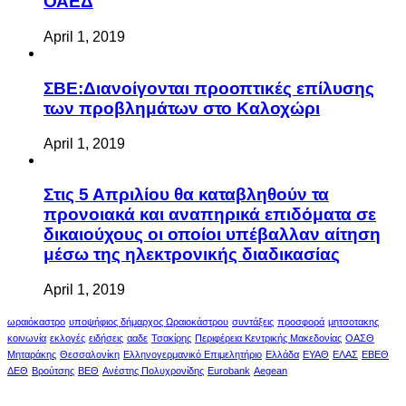
ΟΑΕΔ
April 1, 2019
ΣΒΕ:Διανοίγονται προοπτικές επίλυσης
των προβλημάτων στο Καλοχώρι
April 1, 2019
Στις 5 Απριλίου θα καταβληθούν τα
προνοιακά και αναπηρικά επιδόματα σε
δικαιούχους οι οποίοι υπέβαλλαν αίτηση
μέσω της ηλεκτρονικής διαδικασίας
April 1, 2019
ωραιόκαστρο
υποψήφιος δήμαρχος Ωραιοκάστρου
συντάξεις
προσφορά
μητσοτακης
κοινωνία
εκλογές
ειδήσεις
ααδε
Τσακίρης
Περιφέρεια Κεντρικής Μακεδονίας
ΟΑΣΘ
Μηταράκης
Θεσσαλονίκη
Ελληνογερμανικό Επιμελητήριο
Ελλάδα
ΕΥΑΘ
ΕΛΑΣ
ΕΒΕΘ
ΔΕΘ
Βρούτσης
ΒΕΘ
Ανέστης Πολυχρονίδης
Eurobank
Aegean