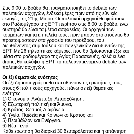
Στις 9.00 το βράδυ θα πραγματοποιηθεί το debate των
πολιτικών αρχηγών, ένδεκα μέρες πριν από τις εθνικές
εκλογές της 21ης Μαΐου. Οι πολιτικοί αρχηγοί θα φτάσουν
στο Ραδιομέγαρο της ΕΡΤ περίπου στις 8.00 το βράδυ, ενώ
αυστηρά θα είναι τα μέτρα ασφαλείας. Οι αρχηγοί των
κομμάτων και τα επιτελεία τους, πριν μπουν στο στούντιο θα
προετοιμαστούν στα γραφεία του προέδρου, του
διευθύνοντος συμβούλου και των γενικών διευθυντών της
ΕΡΤ. Με 26 τηλεοπτικές κάμερες, που θα βρίσκονται έξω και
μέσα στο ραδιομέγαρο της Αγίας Παρασκευής, αλλά κι ένα
drone, θα καλύψει η ΕΡΤ, το πολυαναμενόμενο debate των
πολιτικών αρχηγών.
Οι έξι θεματικές ενότητες
Οι έξι δημοσιογράφοι θα απευθύνουν τις ερωτήσεις τους
στους 6 πολιτικούς αρχηγούς, πάνω σε έξι θεματικές
ενότητες:
1) Οικονομία, Ανάπτυξη, Απασχόληση,
2) Εξωτερική πολιτική και Άμυνα,
3) Κράτος, Θεσμοί, Διαφάνεια,
4) Υγεία, Παιδεία και Κοινωνικό Κράτος και
5) Περιβάλλον και Ενέργεια.
6) Νέα Γενιά
Κάθε ερώτηση θα διαρκεί 30 δευτερόλεπτα και η απάντηση