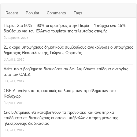
Recent
Popular
Comments
Tags
Πιερία: Στο 80% – 90% οι κρατήσεις στην Πιερία – Υπάρχει ένα 15%
διαθέσιμο για τον Έλληνα τουρίστα της τελευταίας στιγμής
August 5, 2026
21 ακόμα υποψήφιους δημοτικούς συμβούλους ανακοίνωσε ο υποψήφιος
δήμαρχος Θεσσαλονίκης, Γιώργος Ορφανός
April 1, 2019
Δείτε ποια βοηθήματα δικαιούστε αν δεν λαμβάνετε επίδομα ανεργίας
από τον ΟΑΕΔ
April 1, 2019
ΣΒΕ:Διανοίγονται προοπτικές επίλυσης των προβλημάτων στο
Καλοχώρι
April 1, 2019
Στις 5 Απριλίου θα καταβληθούν τα προνοιακά και αναπηρικά
επιδόματα σε δικαιούχους οι οποίοι υπέβαλλαν αίτηση μέσω της
ηλεκτρονικής διαδικασίας
April 1, 2019