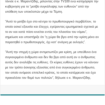
τόνισε ο κ. Μαραντζίδης, μιλώντας στην TV100 ενώ κατηγόρησε την
κυβέρνηση για το “μοτίβο συγκάλυψης των ευθυνών” από την
υπόθεση των υποκλοπών μέχρι τα Τέμπη.
“Αυτό το μοτίβο έχει στο κέντρο το πρωθυπουργικό περιβάλλον, το
οποίο ασκεί εξουσία και έλεγχο, εγείροντας ερωτηματικά σχετικά με
το αν και κατά πόσο κινείται εντός του πλαισίου του νόμου”,
σημείωσε και υποστήριξε ότι “η χώρα θα βγει από την κρίση μόνο αν
παραιτηθεί ο πρωθυπουργός, όχι κατ’ ανάγκη με εκλογές”.
“Αυτή την στιγμή η χώρα αντιμετωπίζει μια κρίση, με υπεύθυνο ένα
συγκεκριμένο άνθρωπο και δεν θα βγει από αυτή αν ο άνθρωπος
αυτός δεν αναλάβει τις ευθύνες. Οι κύριες ευθύνες έχουν να κάνουν
με τον τρόπο άσκησης εξουσίας από ένα συγκεκριμένο άνθρωπο,
τον οποίο ονόμασε επιτελικό κράτος, το οποίο κατέρρευσε και έχει
προκαλέσει τον θυμό των πολιτών”, δήλωσε ο κ. Μαραντζίδης.