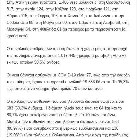
Στην Αττική έχουν εντοπιστεί 1.486 νέες μολύνσεις, στη Θεσσαλονίκη
817, στην Αχαΐα 124, στην Κοζάνη 123, στο Ηράκλειο 121, στη
Λάρισα 115, στις Σέρρες 106, στα Χανιά 91, στα Ιωάννινα και την
Εύβοια από 89, στη Μαγνησία 80, στον Έβρο 78, στη Λέσβο 68, στη
Μεσσηνία 64, στη Φθιώτιδα 61 (οι περιοχές με τα περισσότερα νέα
κρούσματα).
Ο συνολικός αριθμός των κρουσμάτων στη χώρα μας από την αρχή
της πανδημίας ανέρχεται σε 1.017.445 (ημερήσια μεταβολή +0,5%),
εκ των οποίων 50,5% άνδρες.
Οι νέοι θάνατοι ασθενών με COVID-19 είναι 77, ενώ από την έναρξη
της επιδημίας έχουν καταγραφεί συνολικά 19.553 θάνατοι. Το 95,3%
είχε υποκείμενο νόσημα ή/και ηλικία 70 ετών και άνω.
Ο αριθμός των ασθενών που νοσηλεύονται διασωληνωμένοι είναι
683 (60,3% άνδρες). Η διάμεση ηλικία τους είναι τα 64 έτη και το
80,7% έχει υποκείμενο νόσημα ή/και ηλικία 70 ετών και άνω.
Μεταξύ των ασθενών που νοσηλεύονται διασωληνωμένοι, 553
(80,97%) είναι ανεμβολίαστοι ή μερικώς εμβολιασμένοι και 130
(19,03%) είναι πλήρως εμβολιασμένοι. Από την αρχή της πανδημίας