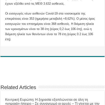
έχουν εξέλθει από τις ΜΕΘ 3.632 ασθενείς.
Οι εισαγωγές νέων ασθενών Covid-19 στα νοσοκομεία της
επικράτειας είναι 353 (ημερήσια μεταβολή +8,62%). Ο μέσος όρος
εισαγωγών του επταημέρου είναι 368 ασθενείς. Η διάμεση ηλικία
των κρουσμάτων είναι τα 38 έτη (εύρος 0,2 έως 106 έτη), ενώ η
διάμεση ηλικία των θανόντων είναι τα 78 έτη (εύρος 0.2 έως 106
έτη).
Related Articles
Κεντρική Ευρώπη: Η ξηρασία εξαπλώνεται σε όλη τη
«γηραιά» ήπειρο – Σε συναγερμό οι αρχές – Τί γίνεται με την