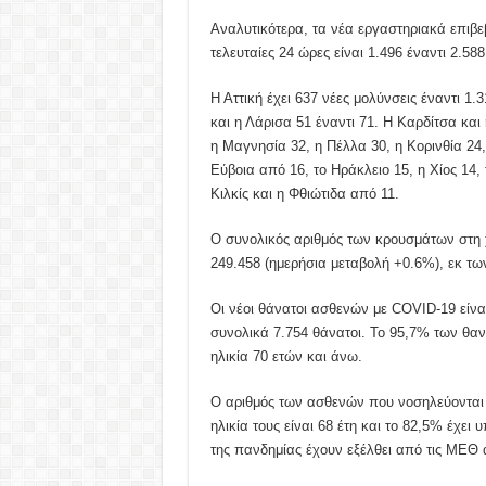
Αναλυτικότερα, τα νέα εργαστηριακά επιβ
τελευταίες 24 ώρες είναι 1.496 έναντι 2.5
Η Αττική έχει 637 νέες μολύνσεις έναντι 1.
και η Λάρισα 51 έναντι 71. Η Καρδίτσα και
η Μαγνησία 32, η Πέλλα 30, η Κορινθία 24
Εύβοια από 16, το Ηράκλειο 15, η Χίος 14,
Κιλκίς και η Φθιώτιδα από 11.
Ο συνολικός αριθμός των κρουσμάτων στη 
249.458 (ημερήσια μεταβολή +0.6%), εκ τ
Οι νέοι θάνατοι ασθενών με COVID-19 είνα
συνολικά 7.754 θάνατοι. Το 95,7% των θα
ηλικία 70 ετών και άνω.
Ο αριθμός των ασθενών που νοσηλεύονται δ
ηλικία τους είναι 68 έτη και τo 82,5% έχει
της πανδημίας έχουν εξέλθει από τις ΜΕΘ 