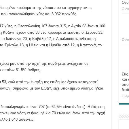
Θεσ
εβαιωμένα κρούσματα της νόσου που καταγράφηκαν τις
Ap
88 που ανακοινώθηκαν χθες και 3.062 προχθές.
317 χθες, η Θεσσαλονίκη 167 έναντι 315, η Αχαΐα 68 έναντι 100
 η Κοζάνη έχουν από 38 νέα κρούσματα έκαστη, οι Σέρρες 33,
, τα Ιωάννινα 20, η Καβάλα 17, η Αιτωλοακαρνανία και η
Ap
 τα Τρίκαλα 13, η Ηλεία και η Ημαθία από 12, η Καστοριά, το
χώρα μας από την αρχή της πανδημίας ανέρχεται σε
ων οποίων 51.5% άνδρες.
Στις
και 
ι 53, ενώ από την έναρξη της επιδημίας έχουν καταγραφεί
οποί
νόντων, σύμφωνα με τον ΕΟΔΥ, είχε υποκείμενο νόσημα ή/και
διαδ
Ap
ιασωληνωμένοι είναι 707 (το 64,5% είναι άνδρες). Η διάμεση
 υποκείμενο νόσημα ή/και ηλικία 70 ετών και άνω. Από την αρχή
άλλοι1.648 ασθενείς.