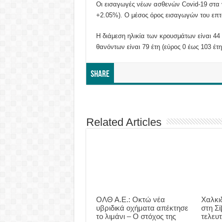
Οι εισαγωγές νέων ασθενών Covid-19 στα ν
+2.05%). Ο μέσος όρος εισαγωγών του επτα
Η διάμεση ηλικία των κρουσμάτων είναι 44 έ
θανόντων είναι 79 έτη (εύρος 0 έως 103 έτη
Share
Related Articles
ΟΛΘ Α.Ε.: Οκτώ νέα
Χαλκι
υβριδικά οχήματα απέκτησε
στη Σί
το λιμάνι – Ο στόχος της
τελευτ