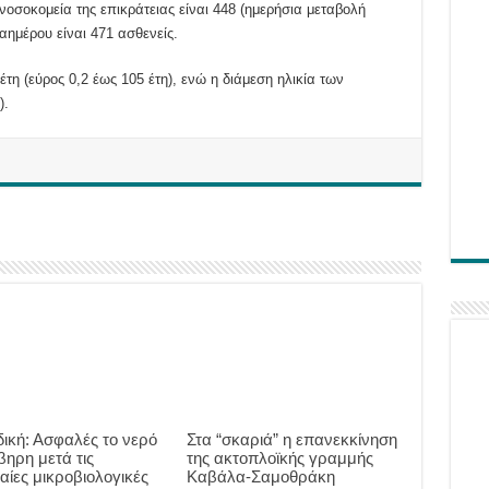
οσοκομεία της επικράτειας είναι 448 (ημερήσια μεταβολή
ημέρου είναι 471 ασθενείς.
τη (εύρος 0,2 έως 105 έτη), ενώ η διάμεση ηλικία των
).
δική: Ασφαλές το νερό
Στα “σκαριά” η επανεκκίνηση
βηρη μετά τις
της ακτοπλοϊκής γραμμής
αίες μικροβιολογικές
Καβάλα-Σαμοθράκη