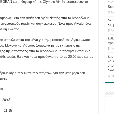
EGEAN και η θυγατρική της Olympic Air, θα μεταφέρουν το
ανα
Θεσ
Ap
μέσως μετά την άφιξη του Αγίου Φωτός από τα Ιεροσόλυμα,
Δείτ
γεωγραφικούς τομείς και συγκεκριμένα: Ένα προς Αιγαίο, ένα
λαμ
ολική Ελλάδα.
Ap
ΣΒΕ
ς αποκλειστικά και μόνο για την μεταφορά του Αγίου Φωτός
προ
ο, Μύκονο και Λάρισα. Σύμφωνα με τις εκτιμήσεις της
Ap
ιξης της αποστολής από τα Ιεροσόλυμα, η προγραμματισμένη
Στις
άθε τομέα, θα είναι κατά προσέγγιση από τις 20:00 έως και τις
και 
οποί
διαδ
 δρομολόγια των έκτακτων πτήσεων για την μεταφορά του
Ap
τωθι:
00
– 20:45
 – 21:15