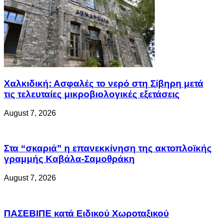
Χαλκιδική: Ασφαλές το νερό στη Σίβηρη μετά
τις τελευταίες μικροβιολογικές εξετάσεις
August 7, 2026
Στα “σκαριά” η επανεκκίνηση της ακτοπλοϊκής
γραμμής Καβάλα-Σαμοθράκη
August 7, 2026
ΠΑΣΕΒΙΠΕ κατά Ειδικού Χωροταξικού