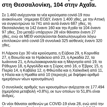
στη Θεσσαλονίκη, 104 στην Αχαΐα.
Σε 1.460 ανέρχονται τα νέα κρούσματα covid-19 που
ανακοίνωσε ΄σημεραο ΕΟΔΥ, έναντι 1.400 χθες, με την Αττική
να συγκεντρώνει τα 741 από αυτά έναντι 687 χθες, τη
Θεσσαλονίκη τα 142 έναντι 160 και την Αχαΐα τα 104 έναντι
97 χθες. Στο μεταξύ υπάρχουν 28 νέοι θάνατοι έναντι 27
χθες, ενώ σε ΜΕΘ νοσηλεύονται διασωληνωμένοι λόγω
επιπλοκών από covid-19 συνολικά 325 ασθενείς έναντι 320
χθες.
Η Λάρισα έχει 30 νέα κρούσματα, η Εύβοια 29, η Κορινθία
27, η Βοιωτία και το Ηράκλειο από 23, η Αρκαδία 22, τα
Ιωάννινα 21, η Αιτωλοακαρνανία και η Μαγνησία από 19, το
Ρέθυμνο 18, η Αργολίδα και η Σύρος από 16, ο Έβρος 15, η
Πιερία 14, η Καβάλα 12, η Φθιώτιδα και η Χαλκιδική από 11,
η Ηλεία και η Ημαθία από 10 (περιοχές με διψήφιο αριθμό
ημερήσιων νέων κρουσμάτων)
Ο συνολικός αριθμός των κρουσμάτων ανέρχεται σε 177.494
(ημερήσια μεταβολή +0.8%), εκ των οποίων το 51,8% είναι
άνδρες.
Οι νέοι θάνατοι ασθενών με COVID-19 είναι 28, ενώ από την