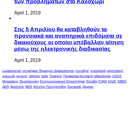
των προβλημάτων στο Καλοχώρι
April 1, 2019
Στις 5 Απριλίου θα καταβληθούν τα
προνοιακά και αναπηρικά επιδόματα σε
δικαιούχους οι οποίοι υπέβαλλαν αίτηση
μέσω της ηλεκτρονικής διαδικασίας
April 1, 2019
ωραιόκαστρο
υποψήφιος δήμαρχος Ωραιοκάστρου
συντάξεις
προσφορά
μητσοτακης
κοινωνία
εκλογές
ειδήσεις
ααδε
Τσακίρης
Περιφέρεια Κεντρικής Μακεδονίας
ΟΑΣΘ
Μηταράκης
Θεσσαλονίκη
Ελληνογερμανικό Επιμελητήριο
Ελλάδα
ΕΥΑΘ
ΕΛΑΣ
ΕΒΕΘ
ΔΕΘ
Βρούτσης
ΒΕΘ
Ανέστης Πολυχρονίδης
Eurobank
Aegean