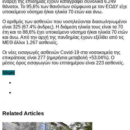
έναρξη της επιδημίας έχουν καταγραφεί συνολικά 6.249
θάνατοι. Το 95,6% των θανόντων σύμφωνα με τον ΕΟΔΥ είχε
υποκείμενο νόσημα ή/και ηλικία 70 ετών και άνω.
Ο αριθμός των ασθενών που νοσηλεύονται διασωληνωμένοι
είναι 325 (67.4% άνδρες). Η διάμεση ηλικία τους είναι τα 70
έτη και τo 88,6% έχει υποκείμενο νόσημα ή/και ηλικία 70 ετών
και άνω. Από την αρχή της πανδημίας έχουν εξέλθει από τις
ΜΕΘ άλλοι 1.267 ασθενείς.
Οι νέες εισαγωγές ασθενών Covid-19 στα νοσοκομεία της
επικράτειας είναι 277 (ημερήσια μεταβολή +53.04%). Ο
μέσος όρος εισαγωγών του επταημέρου είναι 223 ασθενείς.
Share
Related Articles