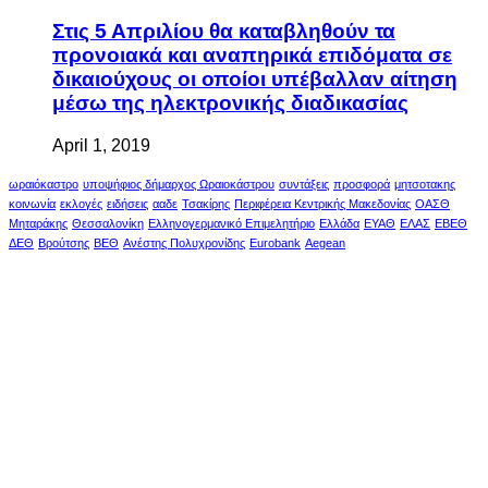
Στις 5 Απριλίου θα καταβληθούν τα
προνοιακά και αναπηρικά επιδόματα σε
δικαιούχους οι οποίοι υπέβαλλαν αίτηση
μέσω της ηλεκτρονικής διαδικασίας
April 1, 2019
ωραιόκαστρο
υποψήφιος δήμαρχος Ωραιοκάστρου
συντάξεις
προσφορά
μητσοτακης
κοινωνία
εκλογές
ειδήσεις
ααδε
Τσακίρης
Περιφέρεια Κεντρικής Μακεδονίας
ΟΑΣΘ
Μηταράκης
Θεσσαλονίκη
Ελληνογερμανικό Επιμελητήριο
Ελλάδα
ΕΥΑΘ
ΕΛΑΣ
ΕΒΕΘ
ΔΕΘ
Βρούτσης
ΒΕΘ
Ανέστης Πολυχρονίδης
Eurobank
Aegean